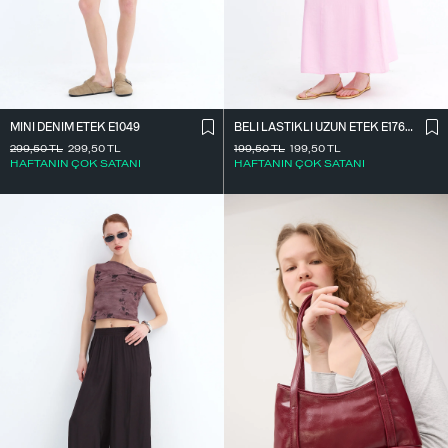
MINI DENIM ETEK E1049
BELI LASTIKLI UZUN ETEK E17627
299,50
TL
299,50
TL
199,50
TL
199,50
TL
HAFTANIN ÇOK SATANI
HAFTANIN ÇOK SATANI