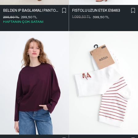
BELDEN İ̇P BAĞLAMALI PANTOLON PN16372-İ6
FISTOLU UZUN ETEK E18463
299,50
TL
299,50
TL
1.099,50
TL
399,50
TL
HAFTANIN ÇOK SATANI