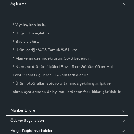
Açıklama
* V yaka, kısa kollu,
* Düğmeleri açılabilir.
* Basic t-shirt,
* Ürün içeriği: %95 Pamuk %5 Likra
* Mankenin üzerindeki ürün: 36/S bedendir.
* Numune ürünün ölçüleri:Boy: 45 cmGöğüs: 66 cmKol
Boyu: 9 cm Ölçülerde ±1-3 cm fark olabilir.
* Ürün fotoğrafları stüdyo ortamında çekilmiştir. Işık ve
ekran ayarlarından dolayı renklerde ton farklılıkları görülebilir.
Manken Bilgileri
Ödeme Seçenekleri
Kargo, Değişim ve iadeler