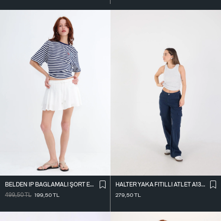
BELDEN İ̇P BAĞLAMALI ŞORT ETEK Ş16072-L7
HALTER YAKA FITILLI ATLET A13294-L7
499,50
TL
199,50
TL
279,50
TL