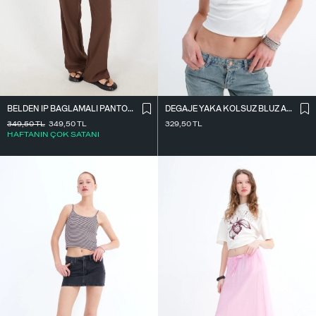
BELDEN İ̇P BAĞLAMALI PANTOLON PN16372-İ6
DEGAJE YAKA KOLSUZ BLUZ A0980
349,50
TL
349,50
TL
329,50
TL
HAFTANIN ÇOK SATANI