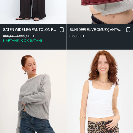
SATEN WIDE LEG PANTOLON PN17298
SUNI DERI EL VE OMUZ ÇANTASI Ç09-G11
899,50
TL
899,50
TL
379,50
TL
HAFTANIN ÇOK SATANI