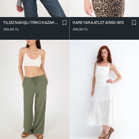
KARE YAKA ATLET A1560-W13
YILDIZ NAKIŞLI TRIKO KAZAK K3418-D4
319,50
TL
749,50
TL