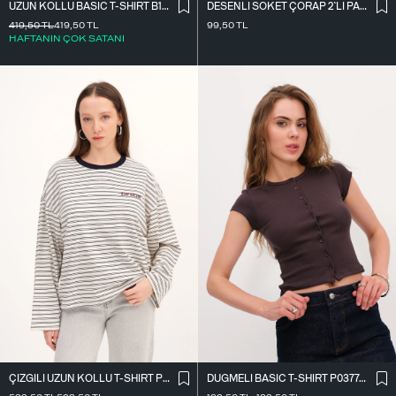
UZUN KOLLU BASIC T-SHIRT B10571
DESENLI SOKET ÇORAP 2`LI PAKET ÇRP3014
419,50
TL
419,50
TL
99,50
TL
HAFTANIN ÇOK SATANI
ÇIZGILI UZUN KOLLU T-SHIRT P10522
DÜĞMELI BASIC T-SHIRT P0377-K12