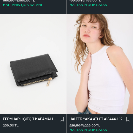
599,50
TL
599,50
TL
199,50
TL
199,50
TL
HAFTANIN ÇOK SATANI
HAFTANIN ÇOK SATANI
FERMUARLI ÇITÇIT KAPAMALI CÜZDAN CZDN118-F6
HALTER YAKA ATLET A13444-L12
289,50
TL
229,50
TL
229,50
TL
HAFTANIN ÇOK SATANI