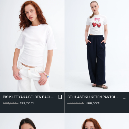
BISIKLET YAKA BELDEN BAĞLAMALI T-SHIRT P261071
BELI LASTIKLI KETEN PANTOLON PN18273
549,50
TL
199,50
TL
1.199,50
TL
499,50
TL