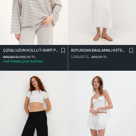
ÇIZGILI UZUN KOLLU T-SHIRT P10522
BOYUNDAN BAĞLAMALI KETEN KARIŞIMLI ELBISE E17497
599,50
TL
599,50
TL
1.299,50
TL
499,50
TL
HAFTANIN ÇOK SATANI