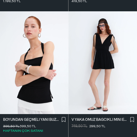
1.199,50
TL
419,50
TL
BOYUNDAN GEÇMELI YANI BÜZGÜLÜ BLUZ A390
V YAKA OMUZ BAĞCIKLI MINI ELBISE E3394
399,50
TL
399,50
TL
749,50
TL
299,50
TL
HAFTANIN ÇOK SATANI