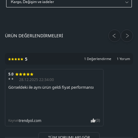
Kargo, Değişim ve iadeler
ÜRÜN DEĞERLENDIRMELERI
5
1 Değerlendirme
1 Yorum
5.0
* *
28.12.2025 22:34:00
Görseldeki ile aynı ürün geldi fiyat performansı
(0)
trendyol.com
Kaynak
TÜM YORUMLARI GÖR