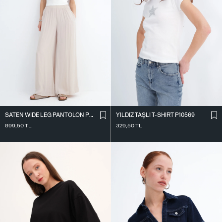
SATEN WIDE LEG PANTOLON PN17298
YILDIZ TAŞLI T-SHIRT P10569
899,50
TL
329,50
TL