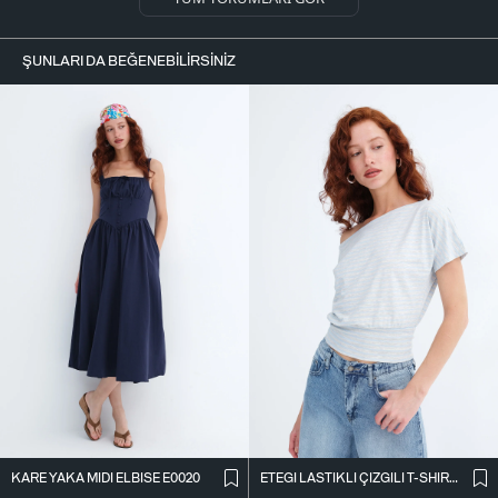
ŞUNLARI DA BEĞENEBILIRSINIZ
KARE YAKA MIDI ELBISE E0020
ETEĞI LASTIKLI ÇIZGILI T-SHIRT P10733