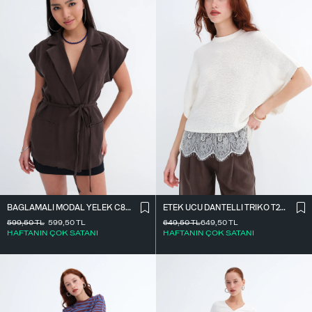
BAĞLAMALI MODAL YELEK C8021
ETEK UCU DANTELLI TRIKO T261025
599,50
TL
599,50
TL
649,50
TL
649,50
TL
HAFTANIN ÇOK SATANI
HAFTANIN ÇOK SATANI