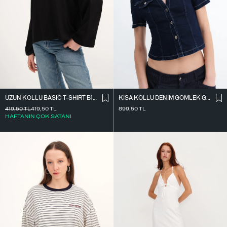
UZUN KOLLU BASIC T-SHIRT B10571
KISA KOLLU DENIM GÖMLEK G17600
419,50
TL
419,50
TL
899,50
TL
HAFTANIN ÇOK SATANI