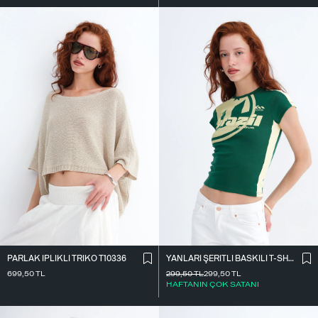
PARLAK İ̇PLIKLI TRIKO T10336
YANLARI ŞERITLI BASKILI T-SHIRT P9035
699,50
TL
299,50
TL
299,50
TL
HAFTANIN ÇOK SATANI