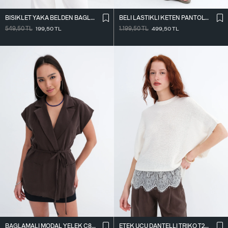
BISIKLET YAKA BELDEN BAĞLAMALI T-SHIRT P261071
BELI LASTIKLI KETEN PANTOLON PN18273
549,50
TL
199,50
TL
1.199,50
TL
499,50
TL
BAĞLAMALI MODAL YELEK C8021
ETEK UCU DANTELLI TRIKO T261025