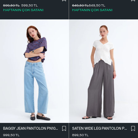
599,50
TL
599,50
TL
649,50
TL
649,50
TL
HAFTANIN ÇOK SATANI
HAFTANIN ÇOK SATANI
BAGGY JEAN PANTOLON PN10027
SATEN WIDE LEG PANTOLON PN17298
999,50
TL
899,50
TL