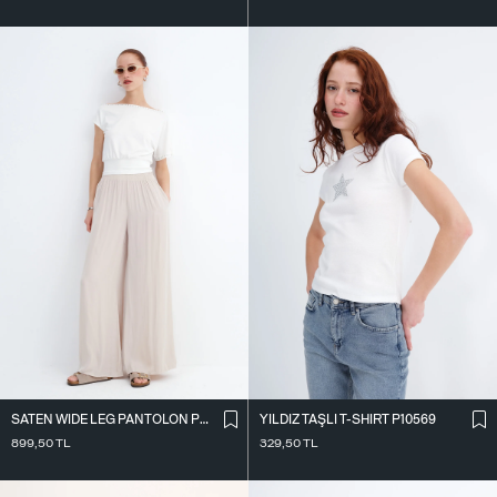
SATEN WIDE LEG PANTOLON PN17298
YILDIZ TAŞLI T-SHIRT P10569
899,50
TL
329,50
TL