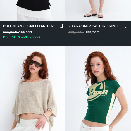
BOYUNDAN GEÇMELI YANI BÜZGÜLÜ BLUZ A390
V YAKA OMUZ BAĞCIKLI MINI ELBISE E3394
399,50
TL
399,50
TL
749,50
TL
299,50
TL
HAFTANIN ÇOK SATANI