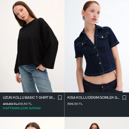
UZUN KOLLU BASIC T-SHIRT B10571
KISA KOLLU DENIM GÖMLEK G17600
419,50
TL
419,50
TL
899,50
TL
HAFTANIN ÇOK SATANI