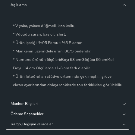
Açıklama
* V yaka, yakası düğmeli, kısa kollu,
* Vücudu saran, basic t-shirt,
* Ürün içeriği: %95 Pamuk %5 Elastan
* Mankenin üzerindeki ürün: 36/S bedendir.
* Numune ürünün ölçüleri:Boy: 53 cmGöğüs: 66 cmKol
Boyu: 14 cm Ölçülerde ±1-3 cm fark olabilir.
* Ürün fotoğrafları stüdyo ortamında çekilmiştir. Işık ve
ekran ayarlarından dolayı renklerde ton farklılıkları görülebilir.
Manken Bilgileri
Ödeme Seçenekleri
Kargo, Değişim ve iadeler