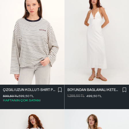
ÇIZGILI UZUN KOLLU T-SHIRT P10522
BOYUNDAN BAĞLAMALI KETEN KARIŞIMLI ELBISE E17497
599,50
TL
599,50
TL
1.299,50
TL
499,50
TL
HAFTANIN ÇOK SATANI