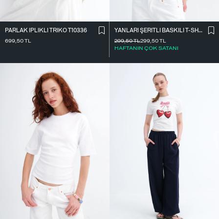
PARLAK İ̇PLIKLI TRIKO T10336
YANLARI ŞERITLI BASKILI T-SHIRT P9035
699,50
TL
299,50
TL
299,50
TL
HAFTANIN ÇOK SATANI