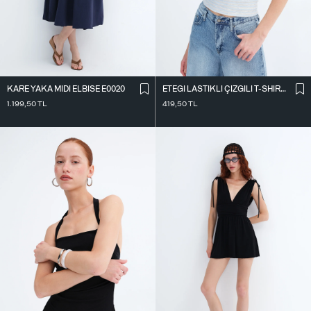
KARE YAKA MIDI ELBISE E0020
ETEĞI LASTIKLI ÇIZGILI T-SHIRT P10733
1.199,50
TL
419,50
TL