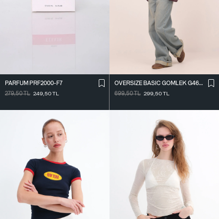
PARFÜM PRF2000-F7
OVERSIZE BASIC GÖMLEK G4612-Z2
279,50
TL
249,50
TL
699,50
TL
299,50
TL