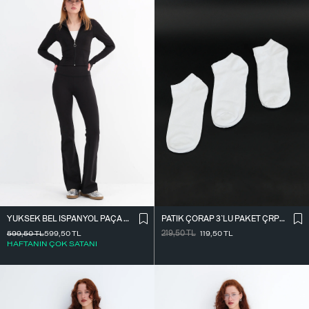
PATIK ÇORAP 3`LÜ PAKET ÇRP04-F13
YÜKSEK BEL İ̇SPANYOL PAÇA TAYT TYT0048-E10
219,50
TL
119,50
TL
599,50
TL
599,50
TL
HAFTANIN ÇOK SATANI