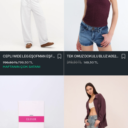
CEPLI WIDE LEG EŞOFMAN EŞF10487
TEK OMUZ DOKULU BLUZ A0522-E2
799,50
TL
799,50
TL
249,50
TL
149,50
TL
HAFTANIN ÇOK SATANI