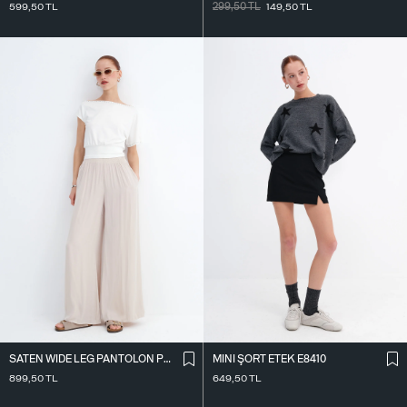
599,50
TL
299,50
TL
149,50
TL
SATEN WIDE LEG PANTOLON PN17298
MINI ŞORT ETEK E8410
899,50
TL
649,50
TL