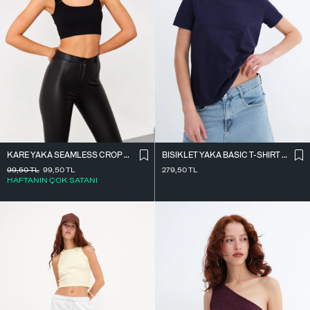
KARE YAKA SEAMLESS CROP ATLET A0187-L5
BISIKLET YAKA BASIC T-SHIRT P4322-1
99,50
TL
99,50
TL
279,50
TL
HAFTANIN ÇOK SATANI