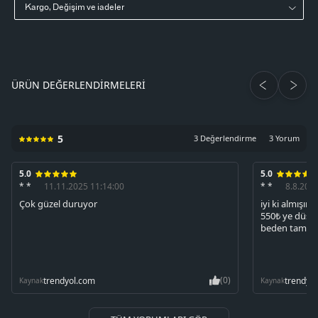
Kargo, Değişim ve iadeler
ÜRÜN DEĞERLENDIRMELERI
5
3 Değerlendirme
3 Yorum
5.0
5.0
* *
11.11.2025 11:14:00
* *
8.8.202
Çok güzel duruyor
iyi ki almışım 
550₺ ye düşm
beden tam o
(0)
trendyol.com
trendyo
Kaynak
Kaynak