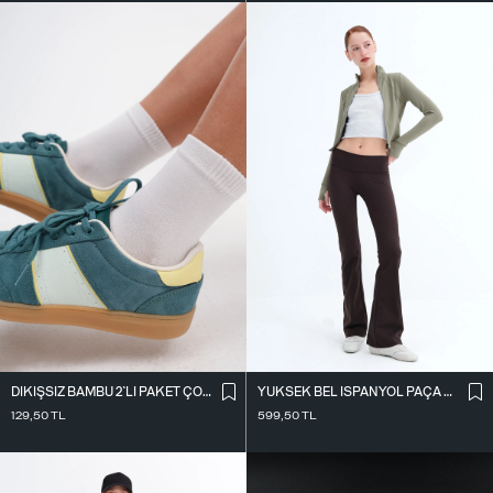
DIKIŞSIZ BAMBU 2`LI PAKET ÇORAP ÇRP3013
YÜKSEK BEL İ̇SPANYOL PAÇA TAYT TYT0048-E10
129,50
TL
599,50
TL