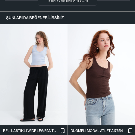
TÜM YORUMLARI GÖR
ŞUNLARI DA BEĞENEBILIRSINIZ
BELI LASTIKLI WIDE LEG PANTOLON PN2622
DÜĞMELI MODAL ATLET A17654