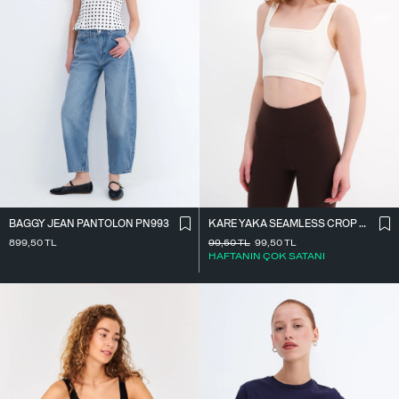
BAGGY JEAN PANTOLON PN993
KARE YAKA SEAMLESS CROP ATLET A0187-L5
899,50
TL
99,50
TL
99,50
TL
HAFTANIN ÇOK SATANI