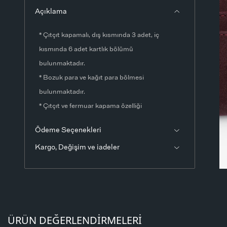
Açıklama
* Çıtçıt kapamalı, dış kısmında 3 adet, iç
kısmında 6 adet kartlık bölümü
bulunmaktadır.
* Bozuk para ve kağıt para bölmesi
bulunmaktadır.
* Çıtçıt ve fermuar kapama özelliği
bulunmaktadır.
Ödeme Seçenekleri
* Ürün içeriği: %3 Polyurethane %3 Pvc %22
Kargo, Değişim ve iadeler
Pes
* Numune ürünün ölçüleri:Yükseklik: 9
cmGenişlik: 12 cmDerinlik: 2 cmÖlçülerde ±1-3
cm fark olabilir.
* Ürün fotoğrafları stüdyo ortamında
ÜRÜN DEĞERLENDIRMELERI
çekilmiştir. Işık ve ekran ayarlarından dolayı