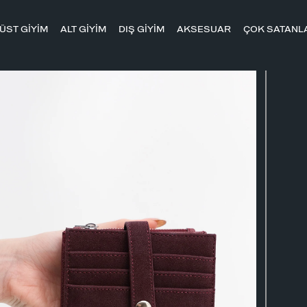
ÜST GİYİM
ALT GİYİM
DIŞ GİYİM
AKSESUAR
ÇOK SATANL