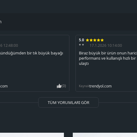
m
5.0
26 12:48:00
* *
17.1.2026 10:14:00
üşündüğümden bir tık büyük bayağı
Biraz büyük bir ürün onun harici
performans ve kullanışlı hızlı bir
ulaştı
(0)
l.com
trendyol.com
Kaynak
TÜM YORUMLARI GÖR