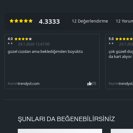
renklerde ton farklılıkları görülebilir.
4.3333
12 Değerlendirme
12 Yoru
4.0
5.0
* *
29.1.2026 12:47:00
* *
23.1.20
güzel cüzdan ama beklediğimden büyüktü
çok güzell d
da kart alıyor
(0)
trendyol.com
trendyo
Kaynak
Kaynak
ŞUNLARI DA BEĞENEBILIRSINIZ