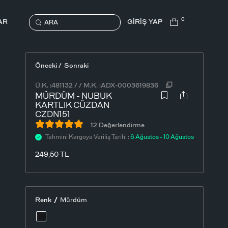
0
AR
GİRİŞ YAP
ARA
Önceki /
Sonraki
Ü.K. :
481132
/
/
M.K. :
ADX-0003619836
MÜRDÜM - NUBUK
KARTLIK CÜZDAN
CZDN151
12 Değerlendirme
Tahmini Kargoya Veriliş Tarihi :
6 Ağustos - 10 Ağustos
249,50
TL
/
Renk
Mürdüm