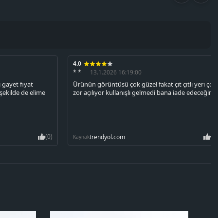
4.0
* *
13.1.2026 16:19:00
 gayet fiyat
Ürünün görüntüsü çok güzel fakat çıt çıtlı yeri çok
 şekilde de elime
zor açılıyor kullanışlı gelmedi bana iade edeceğim.
(0)
(0
trendyol.com
Kaynak