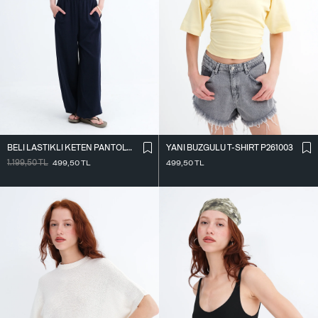
BELI LASTIKLI KETEN PANTOLON PN18273
YANI BÜZGÜLÜ T-SHIRT P261003
1.199,50
TL
499,50
TL
499,50
TL