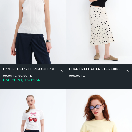
DANTEL DETAYLI TRIKO BLUZ A2957
PUANTIYELI SATEN ETEK E18165
99,50
TL
99,50
TL
599,50
TL
HAFTANIN ÇOK SATANI