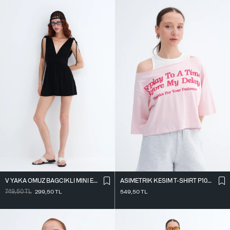
V YAKA OMUZ BAĞCIKLI MINI ELBISE E3394
ASIMETRIK KESIM T-SHIRT P10719
749,50
TL
299,50
TL
549,50
TL