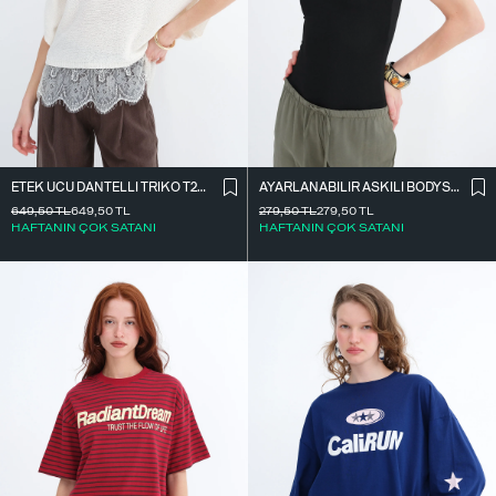
ETEK UCU DANTELLI TRIKO T261025
AYARLANABILIR ASKILI BODYSUIT Z2011
649,50
TL
649,50
TL
279,50
TL
279,50
TL
HAFTANIN ÇOK SATANI
HAFTANIN ÇOK SATANI