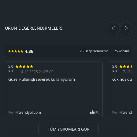
ÜRÜN DEĞERLENDIRMELERI
4.36
25 Değerlendirme
25 Yorum
5.0
5.0
* *
14.12.2025 21:25:00
* *
7.12.20
Güzel kullanışlı severek kullanıyorum
cok hos duru
(0)
trendyol.com
trendyo
Kaynak
Kaynak
TÜM YORUMLARI GÖR