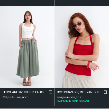
FERMUARLI UZUN ETEK E4506
BOYUNDAN GEÇMELI YANI BÜZGÜLÜ BLUZ A390
749,50
TL
299,50
TL
399,50
TL
399,50
TL
HAFTANIN ÇOK SATANI