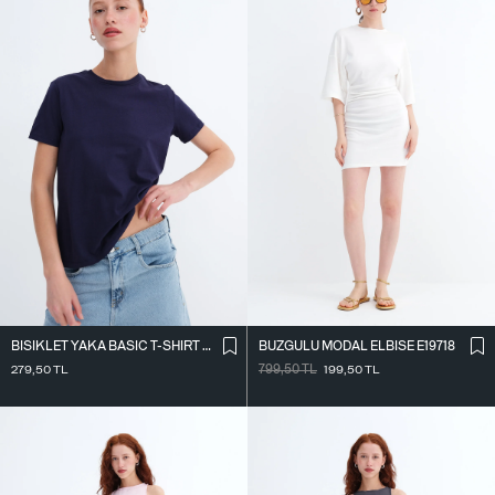
BISIKLET YAKA BASIC T-SHIRT P4322-1
BÜZGÜLÜ MODAL ELBISE E19718
279,50
TL
799,50
TL
199,50
TL