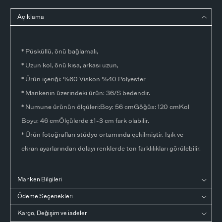
Açıklama
* Püsküllü, önü bağlamalı,
* Uzun kol, önü kısa, arkası uzun,
* Ürün içeriği: %60 Viskon %40 Polyester
* Mankenin üzerindeki ürün: 36/S bedendir.
* Numune ürünün ölçüleri:Boy: 56 cmGöğüs: 120 cmKol
Boyu: 46 cmÖlçülerde ±1-3 cm fark olabilir.
* Ürün fotoğrafları stüdyo ortamında çekilmiştir. Işık ve
ekran ayarlarından dolayı renklerde ton farklılıkları görülebilir.
Manken Bilgileri
Ödeme Seçenekleri
Kargo, Değişim ve iadeler