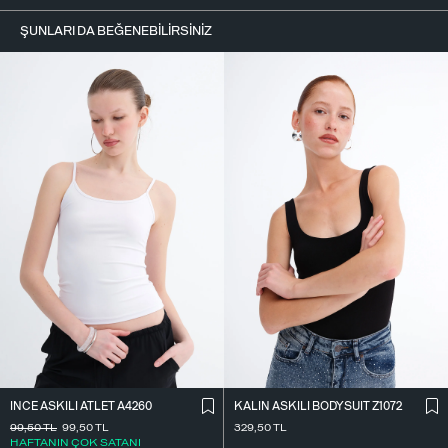
ŞUNLARI DA BEĞENEBILIRSINIZ
İ̇NCE ASKILI ATLET A4260
KALIN ASKILI BODYSUIT Z1072
99,50
TL
99,50
TL
329,50
TL
HAFTANIN ÇOK SATANI