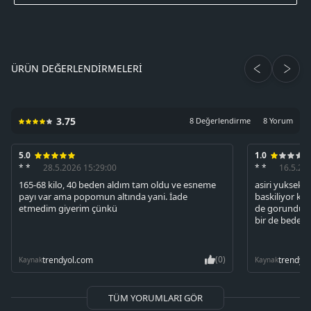
ÜRÜN DEĞERLENDIRMELERI
3.75
8 Değerlendirme
8 Yorum
5.0
1.0
* *
28.5.2026 15:29:00
* *
16.5.20
165-68 kilo, 40 beden aldım tam oldu ve esneme
asiri yuksek 
payı var ama popomun altında yani. İade
baskiliyor k
etmedim giyerim çünkü
de gorundugu 
bir de bedeni
(0)
trendyol.com
trendyo
Kaynak
Kaynak
TÜM YORUMLARI GÖR