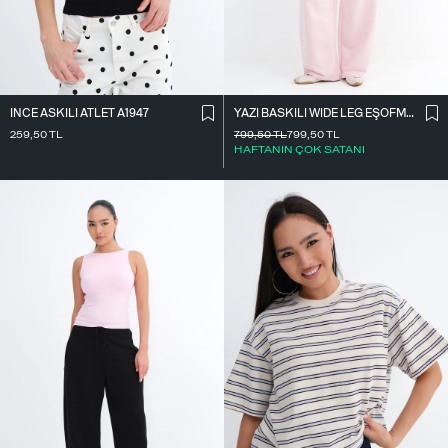
İ̇NCE ASKILI ATLET A1947
YAZI BASKILI WIDE LEG EŞOFMAN EŞF10698
259,50
TL
799,50
TL
799,50
TL
HAFTANIN ÇOK SATANI