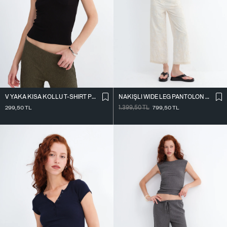
V YAKA KISA KOLLU T-SHIRT P9030
NAKIŞLI WIDE LEG PANTOLON PN01918
299,50
TL
1.399,50
TL
799,50
TL