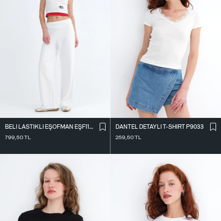
BELI LASTIKLI EŞOFMAN EŞF11131
DANTEL DETAYLI T-SHIRT P9033
799,50
TL
259,50
TL