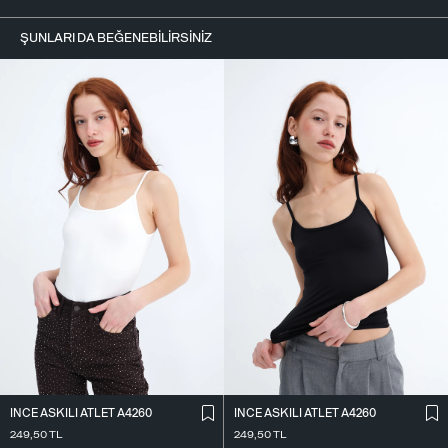
ŞUNLARI DA BEĞENEBILIRSINIZ
İ̇NCE ASKILI ATLET A4260
İ̇NCE ASKILI ATLET A4260
249,50
TL
249,50
TL