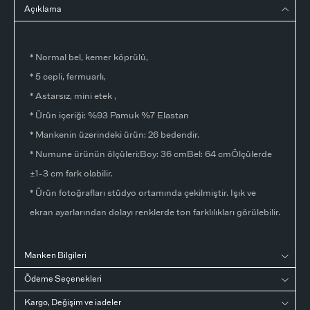
Açıklama
* Normal bel, kemer köprülü,
* 5 cepli, fermuarlı,
* Astarsız, mini etek ,
* Ürün içeriği: %93 Pamuk %7 Elastan
* Mankenin üzerindeki ürün: 26 bedendir.
* Numune ürünün ölçüleri:Boy: 36 cmBel: 64 cmÖlçülerde
±1-3 cm fark olabilir.
* Ürün fotoğrafları stüdyo ortamında çekilmiştir. Işık ve
ekran ayarlarından dolayı renklerde ton farklılıkları görülebilir.
Manken Bilgileri
Ödeme Seçenekleri
Kargo, Değişim ve iadeler