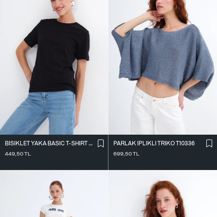
BISIKLET YAKA BASIC T-SHIRT P05040
PARLAK İ̇PLIKLI TRIKO T10336
449,50
TL
699,50
TL