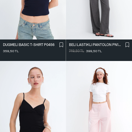
DÜĞMELI BASIC T-SHIRT P0456
BELI LASTIKLI PANTOLON PN18914
359,50
TL
749,50
TL
399,50
TL