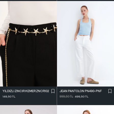
YILDIZLI ZINCIR KEMER ZNCR102
JEAN PANTOLON PN490-PNF
149,50
TL
999,50
TL
499,50
TL