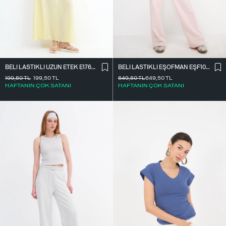
BELI LASTIKLI UZUN ETEK E17627
BELI LASTIKLI EŞOFMAN EŞF10308-P10
199,50
TL
199,50
TL
649,50
TL
649,50
TL
HAFTANIN ÇOK SATANI
HAFTANIN ÇOK SATANI