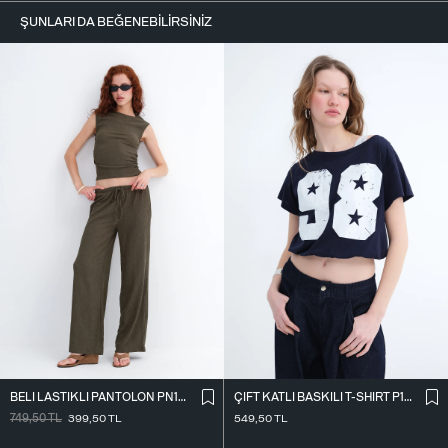
ŞUNLARI DA BEĞENEBILIRSINIZ
BELI LASTIKLI PANTOLON PN18914
ÇIFT KATLI BASKILI T-SHIRT P10584
749,50
TL
399,50
TL
549,50
TL