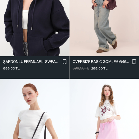
ŞARDONLU FERMUARLI SWEATSHIRT H9476-1
OVERSIZE BASIC GÖMLEK G4612-Z2
999,50
TL
699,50
TL
299,50
TL