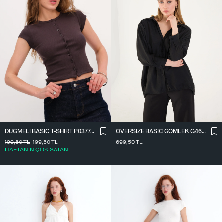
OVERSIZE BASIC GÖMLEK G4612-Z2
DÜĞMELI BASIC T-SHIRT P0377-K12
699,50
TL
199,50
TL
199,50
TL
HAFTANIN ÇOK SATANI