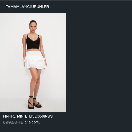
TAMAMLAYICI ÜRÜNLER
FIRFIRLI MINI ETEK E16568-W3
699,50
TL
249,50
TL