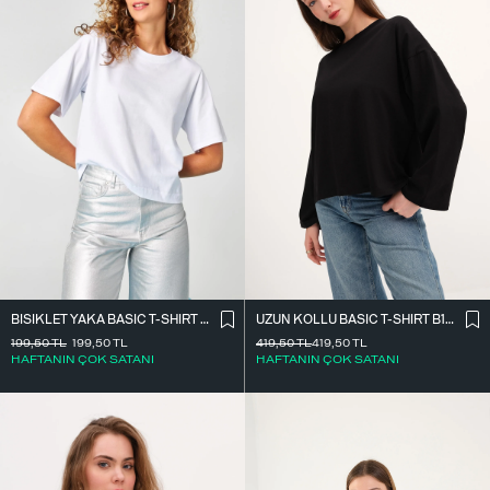
BISIKLET YAKA BASIC T-SHIRT P1002-E8
UZUN KOLLU BASIC T-SHIRT B10571
199,50
TL
199,50
TL
419,50
TL
419,50
TL
HAFTANIN ÇOK SATANI
HAFTANIN ÇOK SATANI