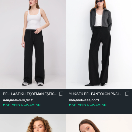
BELI LASTIKLI EŞOFMAN EŞF10308-P10
YÜKSEK BEL PANTOLON PN8130-R4
649,50
TL
649,50
TL
799,50
TL
799,50
TL
HAFTANIN ÇOK SATANI
HAFTANIN ÇOK SATANI