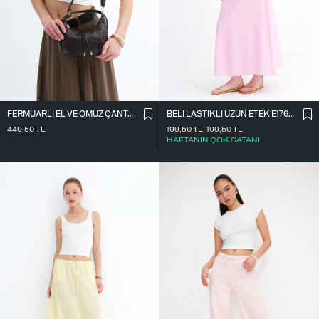
FERMUARLI EL VE OMUZ ÇANTASI Ç1064
BELI LASTIKLI UZUN ETEK E17627
449,50
TL
199,50
TL
199,50
TL
HAFTANIN ÇOK SATANI