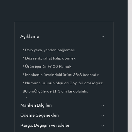
Açıklama
* Polo yaka, yandan bağlamalı,
* Düz renk, rahat kalıp gömlek,
* Ürün içeriği: %100 Pamuk
* Mankenin üzerindeki ürün: 36/S bedendir.
* Numune ürünün ölçüleri:Boy: 60 cmGöğüs:
80 cmÖlçülerde ±1-3 cm fark olabilir.
* Ürün fotoğrafları stüdyo ortamında
Manken Bilgileri
çekilmiştir. Işık ve ekran ayarlarından dolayı
Ödeme Seçenekleri
renklerde ton farklılıkları görülebilir.
Kargo, Değişim ve iadeler