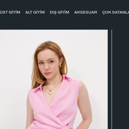
ÜST GİYİM
ALT GİYİM
DIŞ GİYİM
AKSESUAR
ÇOK SATANL