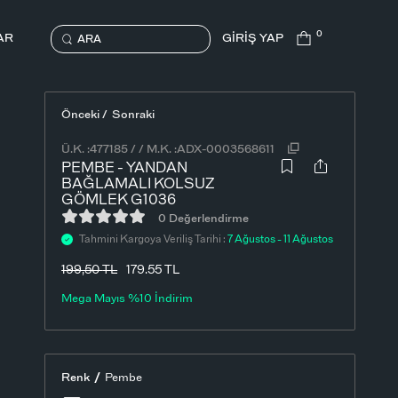
0
AR
GİRİŞ YAP
ARA
Önceki /
Sonraki
Ü.K. :
477185
/
/
M.K. :
ADX-0003568611
PEMBE - YANDAN
BAĞLAMALI KOLSUZ
GÖMLEK G1036
0 Değerlendirme
Tahmini Kargoya Veriliş Tarihi :
7 Ağustos - 11 Ağustos
199,50
TL
179.55 TL
Mega Mayıs %10 İndirim
/
Renk
Pembe