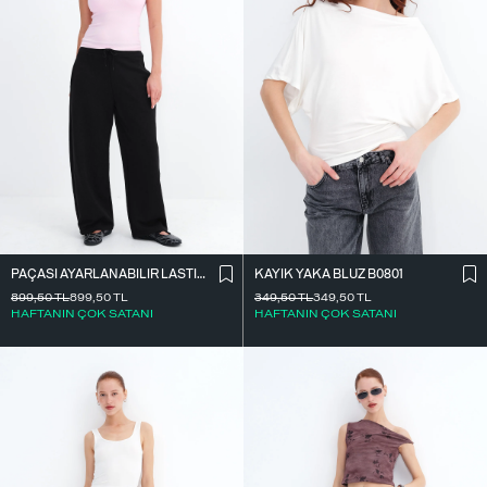
PAÇASI AYARLANABILIR LASTIKLI EŞOFMAN EŞF10690
KAYIK YAKA BLUZ B0801
899,50
TL
899,50
TL
349,50
TL
349,50
TL
HAFTANIN ÇOK SATANI
HAFTANIN ÇOK SATANI