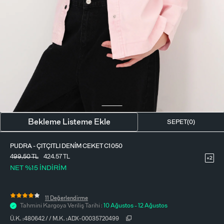
BLUZ
ETEK
BERE - ŞAPKA
T-SHIRT
FULAR-SAÇ BANDI
GÖMLEK
PARFÜM
BÜSTIYER
VÜCUT AKSESUARI
ELBISE
Bekleme Listeme Ekle
SEPET(
0
)
PIJAMA TAKIMI
PUDRA - ÇITÇITLI DENIM CEKET C1050
499,50
TL
424.57 TL
+2
NET %15 İNDİRİM
11 Değerlendirme
Tahmini Kargoya Veriliş Tarihi :
10 Ağustos - 12 Ağustos
Ü.K. :
480642
/
/
M.K. :
ADX-00035720499