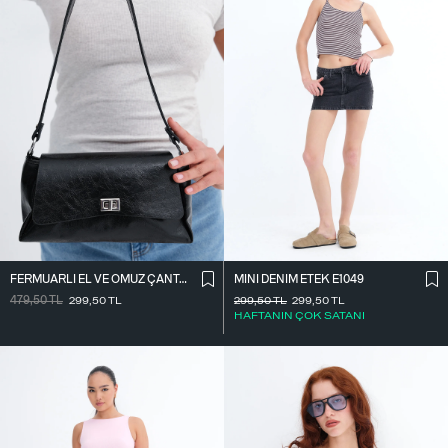
FERMUARLI EL VE OMUZ ÇANTASI Ç1070
MINI DENIM ETEK E1049
479,50
TL
299,50
TL
299,50
TL
299,50
TL
HAFTANIN ÇOK SATANI