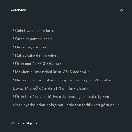
Açıklama
* Ceket yaka, uzun kollu,
* Çıtçıt kapamalı, cepli,
* Düz renk, astarsız,
* Rahat kalıp denim ceket,
* Ürün içeriği: %100 Pamuk
* Mankenin üzerindeki ürün: 36/S bedendir.
* Numune ürünün ölçüleri:Boy: 67 cmGöğüs: 120 cmKol
Boyu: 44 cmÖlçülerde ±1-3 cm fark olabilir.
* Ürün fotoğrafları stüdyo ortamında çekilmiştir. Işık ve
ekran ayarlarından dolayı renklerde ton farklılıkları görülebilir.
Manken Bilgileri