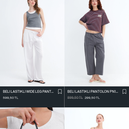
BELI LASTIKLI WIDE LEG PANTOLON PN2622
BELI LASTIKLI PANTOLON PN18178
599,50
TL
899,50
TL
299,50
TL