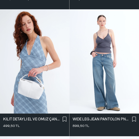
KILIT DETAYLI EL VE OMUZ ÇANTASI Ç41
WIDE LEG JEAN PANTOLON PN10030
499,50
TL
899,50
TL