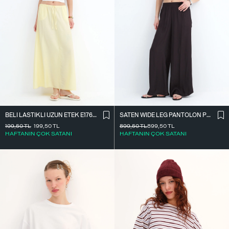
BELI LASTIKLI UZUN ETEK E17627
SATEN WIDE LEG PANTOLON PN17298
199,50
TL
199,50
TL
899,50
TL
899,50
TL
HAFTANIN ÇOK SATANI
HAFTANIN ÇOK SATANI