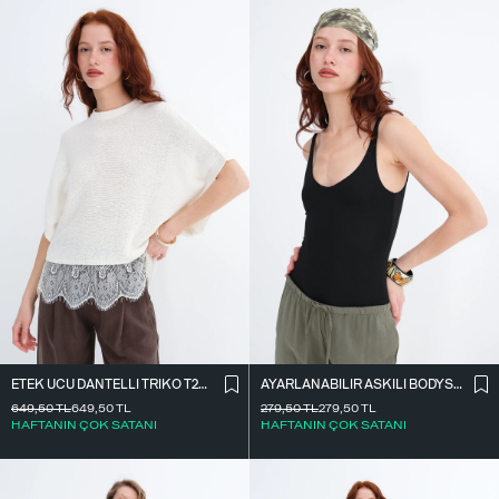
ETEK UCU DANTELLI TRIKO T261025
AYARLANABILIR ASKILI BODYSUIT Z2011
649,50
TL
649,50
TL
279,50
TL
279,50
TL
HAFTANIN ÇOK SATANI
HAFTANIN ÇOK SATANI