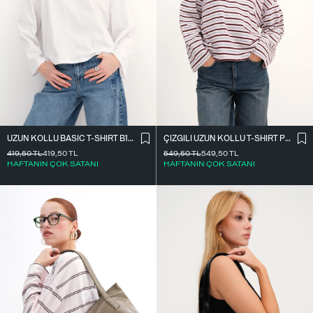
UZUN KOLLU BASIC T-SHIRT B10571
ÇIZGILI UZUN KOLLU T-SHIRT P10550
419,50
TL
419,50
TL
549,50
TL
549,50
TL
HAFTANIN ÇOK SATANI
HAFTANIN ÇOK SATANI