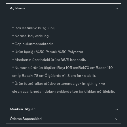
Açıklama
* Beli lastikli ve büzgü ipli,
* Normal bel, wide leg,
* Cep bulunmamaktadır.
* Ürün içeriği: %50 Pamuk %50 Polyester
* Mankenin üzerindeki ürün: 36/S bedendir.
* Numune ürünün ölçüleri:Boy: 105 cmBel:70 cmBasen:110
cmİç Bacak: 78 cmÖlçülerde ±1-3 cm fark olabilir.
* Ürün fotoğrafları stüdyo ortamında çekilmiştir. Işık ve
ekran ayarlarından dolayı renklerde ton farklılıkları görülebilir.
Manken Bilgileri
Ödeme Seçenekleri