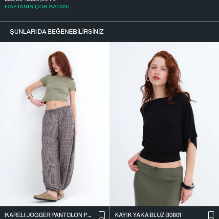
HAFTANIN ÇOK SATANI
ŞUNLARI DA BEĞENEBILIRSINIZ
KARELI JOGGER PANTOLON PN18222
KAYIK YAKA BLUZ B0801