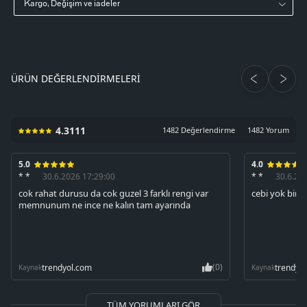
Kargo, Değişim ve iadeler
ÜRÜN DEĞERLENDIRMELERI
4.3111
1482 Değerlendirme
1482 Yorum
5.0
4.0
* *
30.6.2026 17:29:00
* *
30.6.20
cok rahat durusu da cok guzel 3 farklı rengi var
cebi yok bir 
memnunum ne ince ne kalın tam ayarında
(0)
trendyol.com
trendyo
Kaynak
Kaynak
TÜM YORUMLARI GÖR