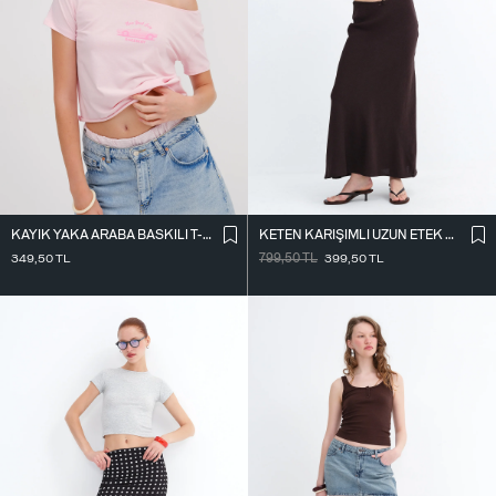
KAYIK YAKA ARABA BASKILI T-SHIRT P1802
KETEN KARIŞIMLI UZUN ETEK E18087
349,50
TL
799,50
TL
399,50
TL