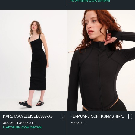
HAFTANIN ÇOK SATANI
KARE YAKA ELBISE E0388-X3
FERMUARLI SOFT KUMAŞ HIRKA H0089
499,50
TL
499,50
TL
799,50
TL
HAFTANIN ÇOK SATANI