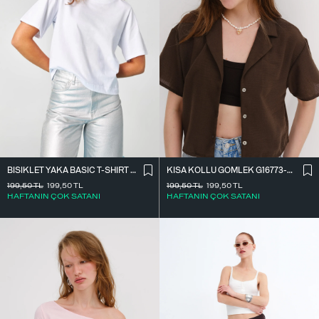
BISIKLET YAKA BASIC T-SHIRT P1002-E8
KISA KOLLU GÖMLEK G16773-Z8
199,50
TL
199,50
TL
199,50
TL
199,50
TL
HAFTANIN ÇOK SATANI
HAFTANIN ÇOK SATANI