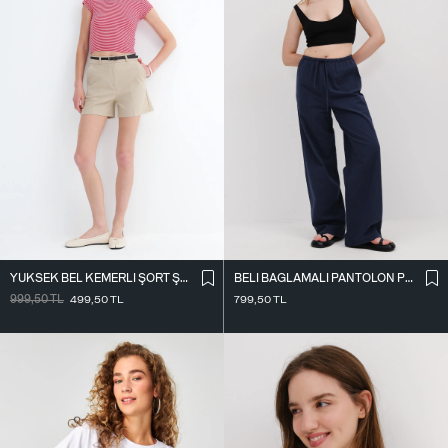
YÜKSEK BEL KEMERLI ŞORT Ş02336
BELI BAĞLAMALI PANTOLON PN17449
999,50
TL
499,50
TL
799,50
TL