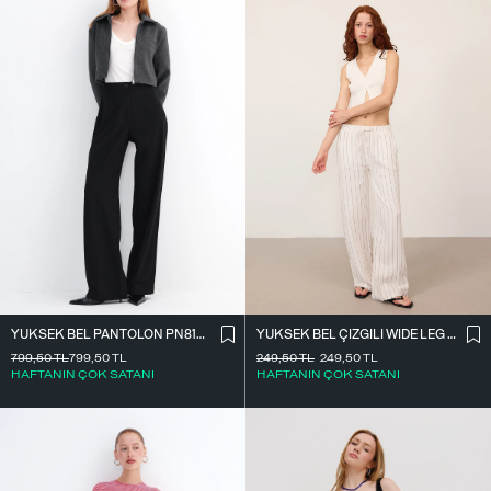
YÜKSEK BEL ÇIZGILI WIDE LEG PANTOLON PN13730-L4
YÜKSEK BEL PANTOLON PN8130-R4
249,50
TL
249,50
TL
799,50
TL
799,50
TL
HAFTANIN ÇOK SATANI
HAFTANIN ÇOK SATANI