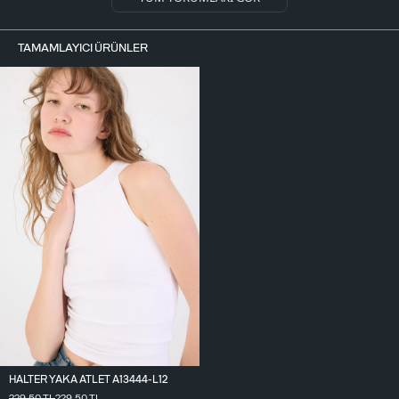
TAMAMLAYICI ÜRÜNLER
HALTER YAKA ATLET A13444-L12
229,50
TL
229,50
TL