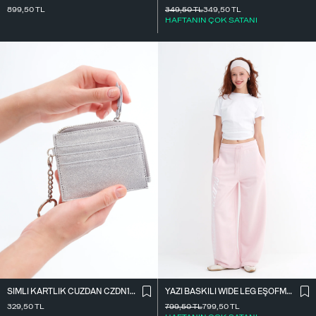
899,50
TL
349,50
TL
349,50
TL
HAFTANIN ÇOK SATANI
SIMLI KARTLIK CÜZDAN CZDN158
YAZI BASKILI WIDE LEG EŞOFMAN EŞF10698
329,50
TL
799,50
TL
799,50
TL