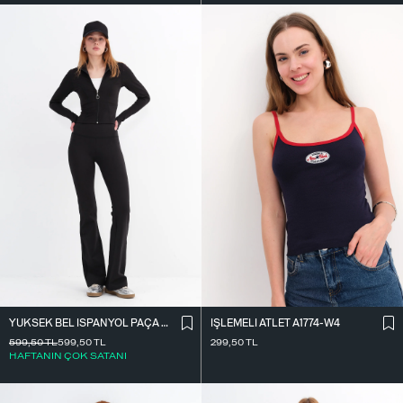
YÜKSEK BEL İ̇SPANYOL PAÇA TAYT TYT0048-E10
İ̇ŞLEMELI ATLET A1774-W4
599,50
TL
599,50
TL
299,50
TL
HAFTANIN ÇOK SATANI