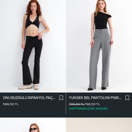
ÖNÜ BÜZGÜLÜ İ̇SPANYOL PAÇA TAYT TYT4009
YÜKSEK BEL PANTOLON PN8130-R4
599,50
TL
799,50
TL
799,50
TL
HAFTANIN ÇOK SATANI