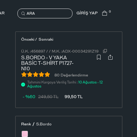
0
AR
GİRİŞ YAP
ARA
Önceki /
Sonraki
Ü.K. :
456897
/
/
M.K. :
ADX-00034291Z19
S.BORDO - V YAKA
BASIC T-SHIRT P1727-
N10
80 Değerlendirme
Tahmini Kargoya Veriliş Tarihi :
10 Ağustos - 12
Ağustos
- %60
249,50
TL
99,50
TL
/
Renk
S.Bordo