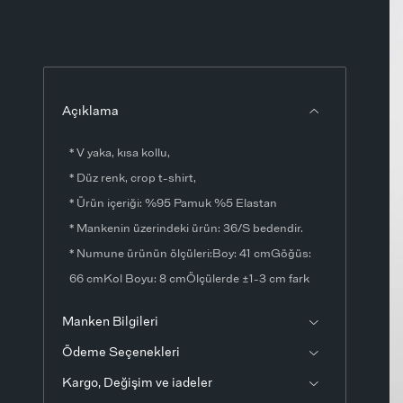
Açıklama
* V yaka, kısa kollu,
* Düz renk, crop t-shirt,
* Ürün içeriği: %95 Pamuk %5 Elastan
* Mankenin üzerindeki ürün: 36/S bedendir.
* Numune ürünün ölçüleri:Boy: 41 cmGöğüs:
66 cmKol Boyu: 8 cmÖlçülerde ±1-3 cm fark
olabilir.
Manken Bilgileri
* Ürün fotoğrafları stüdyo ortamında
Ödeme Seçenekleri
çekilmiştir. Işık ve ekran ayarlarından dolayı
renklerde ton farklılıkları görülebilir.
Kargo, Değişim ve iadeler