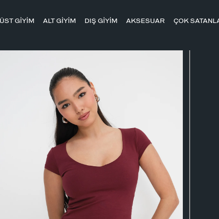
ÜST GİYİM
ALT GİYİM
DIŞ GİYİM
AKSESUAR
ÇOK SATANL