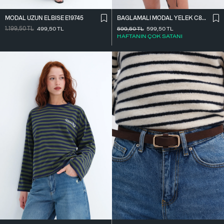
MODAL UZUN ELBISE E19745
BAĞLAMALI MODAL YELEK C8021
1.199,50
TL
499,50
TL
599,50
TL
599,50
TL
HAFTANIN ÇOK SATANI