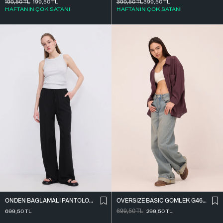
199,50
TL
199,50
TL
399,50
TL
399,50
TL
HAFTANIN ÇOK SATANI
HAFTANIN ÇOK SATANI
ÖNDEN BAĞLAMALI PANTOLON PN16791-W12
OVERSIZE BASIC GÖMLEK G4612-Z2
699,50
TL
699,50
TL
299,50
TL