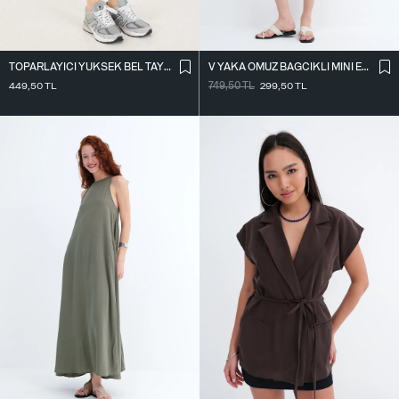
TOPARLAYICI YÜKSEK BEL TAYT TYT4000-R11
V YAKA OMUZ BAĞCIKLI MINI ELBISE E3394
449,50
TL
749,50
TL
299,50
TL