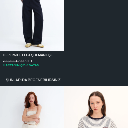
CEPLI WIDE LEG EŞOFMAN EŞF10487
799,50
TL
799,50
TL
HAFTANIN ÇOK SATANI
ŞUNLARI DA BEĞENEBILIRSINIZ