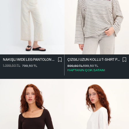
NAKIŞLI WIDE LEG PANTOLON PN01918
ÇIZGILI UZUN KOLLU T-SHIRT P10522
1.399,50
TL
799,50
TL
599,50
TL
599,50
TL
HAFTANIN ÇOK SATANI