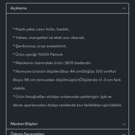
Açıklama
* Kayık yaka, uzun kollu, baskılı,
* Yakası, manşetleri ve etek ucu ribanalı,
* Şardonsuz, crop sweatshirt,
* Ürün içeriği: %100 Pamuk
* Mankenin üzerindeki ürün: 36/S bedendir.
* Numune ürünün ölçüleri:Boy: 44 cmGöğüs: 100 cmKol
Boyu: 65 cm (omuzdan ölçülmüştür)Ölçülerde ±1-3 cm fark
olabilir.
* Ürün fotoğrafları stüdyo ortamında çekilmiştir. Işık ve
ekran ayarlarından dolayı renklerde ton farklılıkları görülebilir.
Manken Bilgileri
Ödeme Seçenekleri