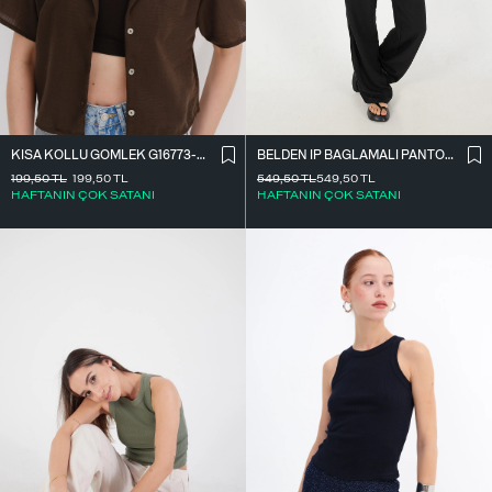
BELDEN İ̇P BAĞLAMALI PANTOLON PN16372-İ6
KISA KOLLU GÖMLEK G16773-Z8
549,50
TL
549,50
TL
199,50
TL
199,50
TL
HAFTANIN ÇOK SATANI
HAFTANIN ÇOK SATANI