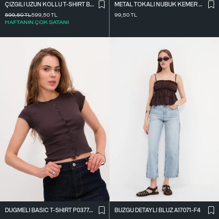
ÇIZGILI UZUN KOLLU T-SHIRT B10644
METAL TOKALI NUBUK KEMER K2004-1
599,50
TL
599,50
TL
99,50
TL
HAFTANIN ÇOK SATANI
DÜĞMELI BASIC T-SHIRT P0377-K12
BÜZGÜ DETAYLI BLUZ A17071-F4