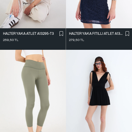
HALTER YAKA ATLET A13295-T3
HALTER YAKA FITILLI ATLET A13294-L7
259,50
TL
279,50
TL