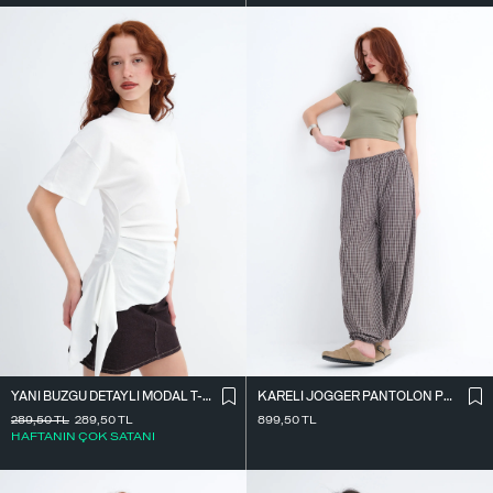
YANI BÜZGÜ DETAYLI MODAL T-SHIRT P19493
KARELI JOGGER PANTOLON PN18222
289,50
TL
289,50
TL
899,50
TL
HAFTANIN ÇOK SATANI