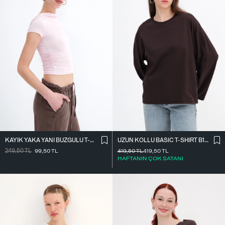
KAYIK YAKA YANI BÜZGÜLÜ T-SHIRT P0653
UZUN KOLLU BASIC T-SHIRT B10571
249,50
TL
99,50
TL
419,50
TL
419,50
TL
HAFTANIN ÇOK SATANI