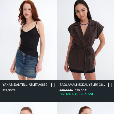
YAKASI DANTELLI ATLET A0859
BAĞLAMALI MODAL YELEK C8021
229,50
TL
599,50
TL
599,50
TL
HAFTANIN ÇOK SATANI