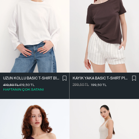
UZUN KOLLU BASIC T-SHIRT B10571
KAYIK YAKA BASIC T-SHIRT P1805
419,50
TL
419,50
TL
299,50
TL
199,50
TL
HAFTANIN ÇOK SATANI