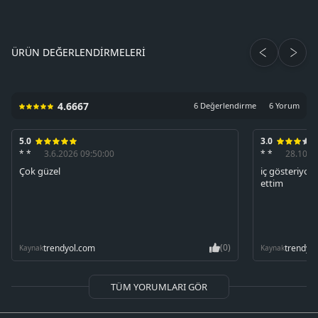
ÜRÜN DEĞERLENDIRMELERI
4.6667
6 Değerlendirme
6 Yorum
5.0
3.0
* *
3.6.2026 09:50:00
* *
28.10.2
Çok güzel
iç gösteriyo 
ettim
(0)
trendyol.com
trendyo
Kaynak
Kaynak
TÜM YORUMLARI GÖR