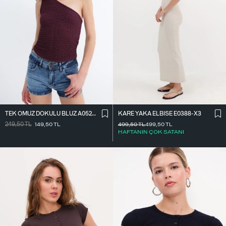
TEK OMUZ DOKULU BLUZ A0522-E2
KARE YAKA ELBISE E0388-X3
249,50
TL
149,50
TL
499,50
TL
499,50
TL
HAFTANIN ÇOK SATANI