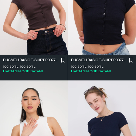
DÜĞMELI BASIC T-SHIRT P0377-K12
DÜĞMELI BASIC T-SHIRT P0377-K12
199,50
TL
199,50
TL
199,50
TL
199,50
TL
HAFTANIN ÇOK SATANI
HAFTANIN ÇOK SATANI