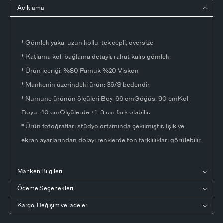
Açıklama
* Gömlek yaka, uzun kollu, tek cepli, oversize,
* Katlama kol, bağlama detaylı, rahat kalıp gömlek,
* Ürün içeriği: %80 Pamuk %20 Viskon
* Mankenin üzerindeki ürün: 36/S bedendir.
* Numune ürünün ölçüleri:Boy: 66 cmGöğüs: 90 cmKol
Boyu: 40 cmÖlçülerde ±1-3 cm fark olabilir.
* Ürün fotoğrafları stüdyo ortamında çekilmiştir. Işık ve
ekran ayarlarından dolayı renklerde ton farklılıkları görülebilir.
Manken Bilgileri
Ödeme Seçenekleri
Kargo, Değişim ve iadeler