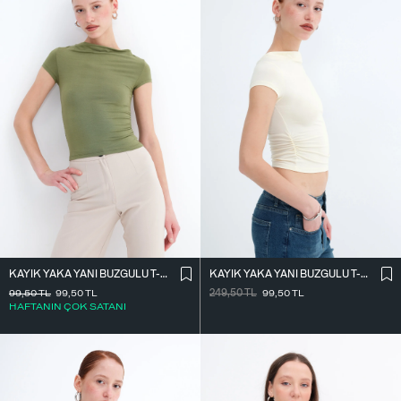
KAYIK YAKA YANI BÜZGÜLÜ T-SHIRT P0653
KAYIK YAKA YANI BÜZGÜLÜ T-SHIRT P0653
99,50
TL
99,50
TL
249,50
TL
99,50
TL
HAFTANIN ÇOK SATANI