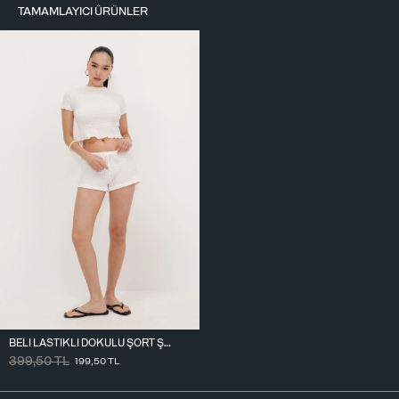
TAMAMLAYICI ÜRÜNLER
BELI LASTIKLI DOKULU ŞORT Ş18307-T6
399,50
TL
199,50
TL