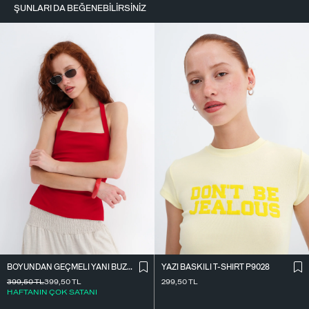
ŞUNLARI DA BEĞENEBILIRSINIZ
BOYUNDAN GEÇMELI YANI BÜZGÜLÜ BLUZ A390
YAZI BASKILI T-SHIRT P9028
399,50
TL
399,50
TL
299,50
TL
HAFTANIN ÇOK SATANI