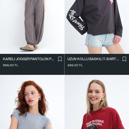
KARELI JOGGER PANTOLON PN18222
UZUN KOLLU BASKILI T-SHIRT P10696
899,50
TL
499,50
TL