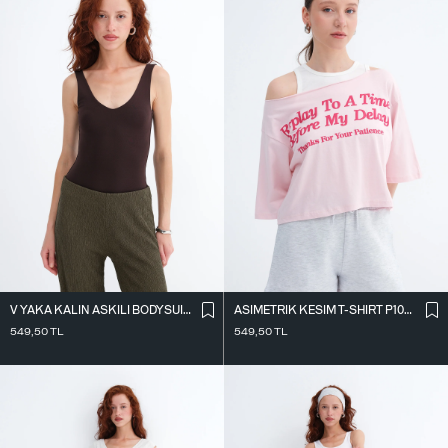
V YAKA KALIN ASKILI BODYSUIT A01075
ASIMETRIK KESIM T-SHIRT P10719
549,50
TL
549,50
TL