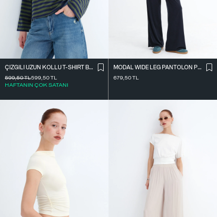
ÇIZGILI UZUN KOLLU T-SHIRT B10644
MODAL WIDE LEG PANTOLON PN12415
599,50
TL
599,50
TL
679,50
TL
HAFTANIN ÇOK SATANI