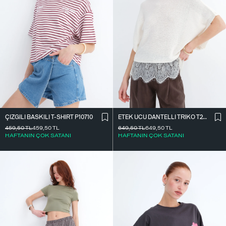
ÇIZGILI BASKILI T-SHIRT P10710
ETEK UCU DANTELLI TRIKO T261025
459,50
TL
459,50
TL
649,50
TL
649,50
TL
HAFTANIN ÇOK SATANI
HAFTANIN ÇOK SATANI