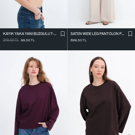
KAYIK YAKA YANI BÜZGÜLÜ T-SHIRT P0653
SATEN WIDE LEG PANTOLON PN17298
249,50
TL
99,50
TL
899,50
TL