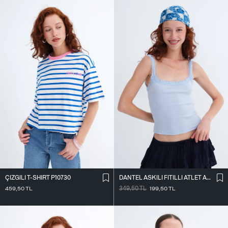
ÇIZGILI T-SHIRT P10730
DANTEL ASKILI FITILLI ATLET A261020
459,50
TL
349,50
TL
199,50
TL