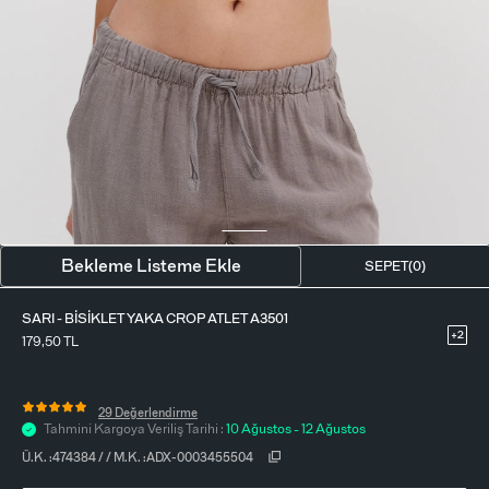
BLUZ
ETEK
BERE - ŞAPKA
T-SHIRT
FULAR-SAÇ BANDI
GÖMLEK
PARFÜM
BÜSTIYER
VÜCUT AKSESUARI
ELBISE
Bekleme Listeme Ekle
SEPET(
0
)
PIJAMA TAKIMI
SARI - BISIKLET YAKA CROP ATLET A3501
+2
179,50
TL
29 Değerlendirme
Tahmini Kargoya Veriliş Tarihi :
10 Ağustos - 12 Ağustos
Ü.K. :
474384
/
/
M.K. :
ADX-0003455504