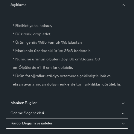
Açıklama
* Bisiklet yaka, kolsuz,
* Düz renk, crop atlet,
* Ürün içeriği: %95 Pamuk %5 Elastan
* Mankenin üzerindeki ürün: 36/S bedendir.
* Numune ürünün ölçüleri:Boy: 36 cmGöğüs: 50
cmÖlçülerde ±1-3 cm fark olabilir.
* Ürün fotoğrafları stüdyo ortamında çekilmiştir. Işık ve
ekran ayarlarından dolayı renklerde ton farklılıkları görülebilir.
Manken Bilgileri
Ödeme Seçenekleri
Kargo, Değişim ve iadeler