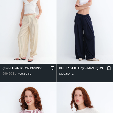
ÇIZGILI PANTOLON PN18366
BELI LASTIKLI EŞOFMAN EŞF13219
999,50
TL
499,50
TL
1.199,50
TL