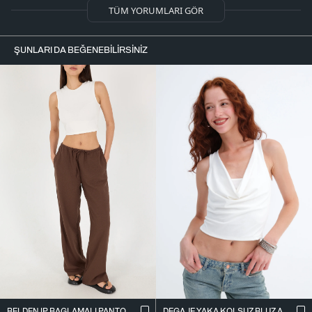
TÜM YORUMLARI GÖR
ŞUNLARI DA BEĞENEBILIRSINIZ
BELDEN İ̇P BAĞLAMALI PANTOLON PN16372-İ6
DEGAJE YAKA KOLSUZ BLUZ A0980