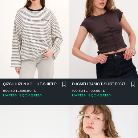
ÇIZGILI UZUN KOLLU T-SHIRT P10522
DÜĞMELI BASIC T-SHIRT P0377-K12
599,50
TL
599,50
TL
199,50
TL
199,50
TL
HAFTANIN ÇOK SATANI
HAFTANIN ÇOK SATANI