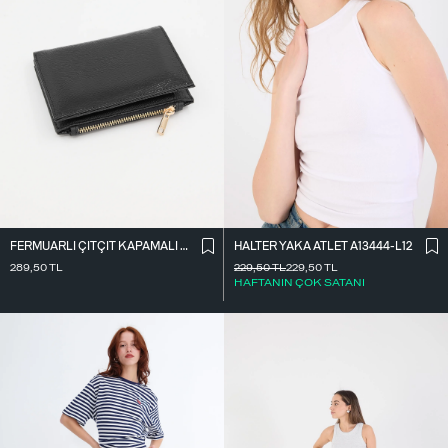
FERMUARLI ÇITÇIT KAPAMALI CÜZDAN CZDN118-F6
HALTER YAKA ATLET A13444-L12
289,50
TL
229,50
TL
229,50
TL
HAFTANIN ÇOK SATANI