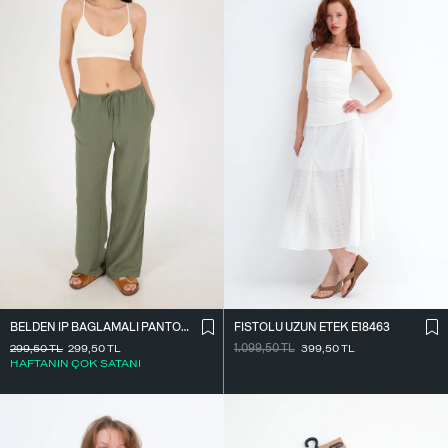
BELDEN İ̇P BAĞLAMALI PANTOLON PN16372-İ6
FISTOLU UZUN ETEK E18463
299,50
TL
299,50
TL
1.099,50
TL
399,50
TL
HAFTANIN ÇOK SATANI