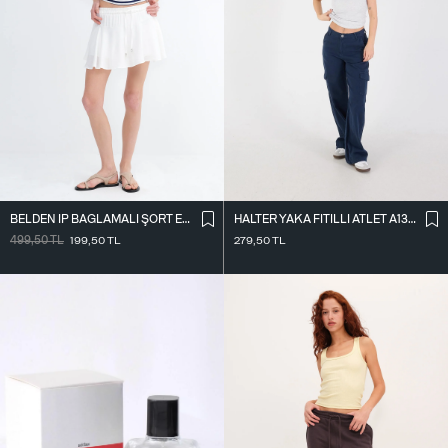
BELDEN İ̇P BAĞLAMALI ŞORT ETEK Ş16072-L7
HALTER YAKA FITILLI ATLET A13294-L7
499,50
TL
199,50
TL
279,50
TL