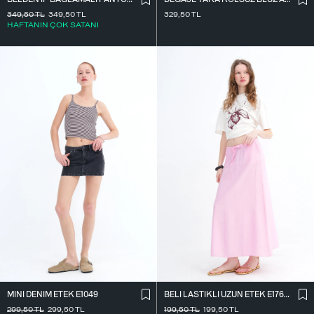
349,50
TL
349,50
TL
329,50
TL
HAFTANIN ÇOK SATANI
MINI DENIM ETEK E1049
BELI LASTIKLI UZUN ETEK E17627
299,50
TL
299,50
TL
199,50
TL
199,50
TL