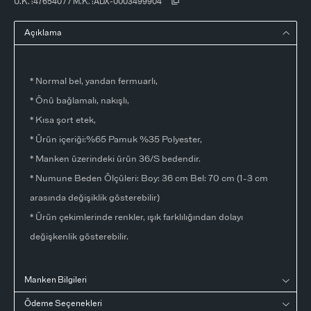
Ü.K. :
476540
/
/
M.K. :
ADX-0003499904
Açıklama
* Normal bel, yandan fermuarlı,
* Önü bağlamalı, nakışlı,
* Kısa şort etek,
* Ürün içeriği:%65 Pamuk %35 Polyester,
* Manken üzerindeki ürün 36/S bedendir.
* Numune Beden Ölçüleri: Boy: 36 cm Bel: 70 cm (1-3 cm
arasında değişiklik gösterebilir)
* Ürün çekimlerinde renkler, ışık farklılığından dolayı
değişkenlik gösterebilir.
Manken Bilgileri
Ödeme Seçenekleri