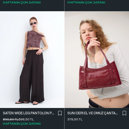
HAFTANIN ÇOK SATANI
HAFTANIN ÇOK SATANI
SATEN WIDE LEG PANTOLON PN17298
SUNI DERI EL VE OMUZ ÇANTASI Ç09-G11
899,50
TL
899,50
TL
379,50
TL
HAFTANIN ÇOK SATANI