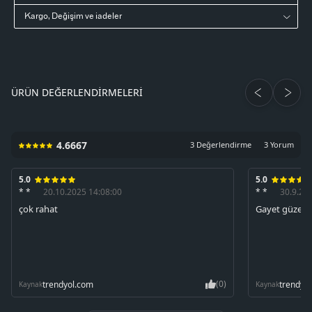
Kargo, Değişim ve iadeler
ÜRÜN DEĞERLENDIRMELERI
4.6667
3 Değerlendirme
3 Yorum
5.0
5.0
* *
20.10.2025 14:08:00
* *
30.9.20
çok rahat
Gayet güzel ik
(0)
trendyol.com
trendyo
Kaynak
Kaynak