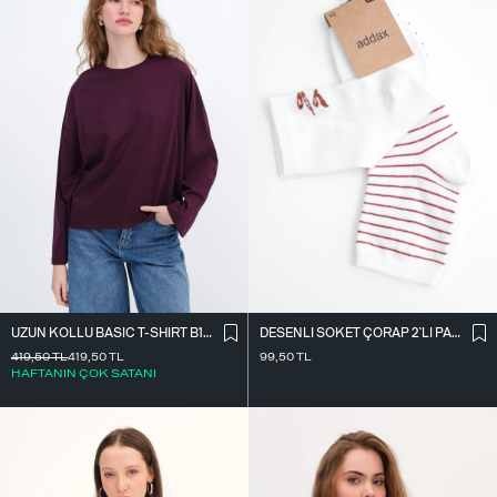
UZUN KOLLU BASIC T-SHIRT B10571
DESENLI SOKET ÇORAP 2`LI PAKET ÇRP3014
419,50
TL
419,50
TL
99,50
TL
HAFTANIN ÇOK SATANI