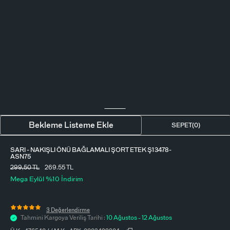
BLUZ
ETEK
BERE - ŞAPKA
T-SHIRT
FULAR-SAÇ BANDI
GÖMLEK
PARFÜM
BÜSTIYER
VÜCUT AKSESUARI
ELBISE
Bekleme Listeme Ekle
SEPET(
0
)
PIJAMA TAKIMI
SARI - NAKIŞLI ÖNÜ BAĞLAMALI ŞORT ETEK Ş13478-
ASN75
299,50
TL
269.55 TL
Mega Eylül %10 İndirim
3 Değerlendirme
Tahmini Kargoya Veriliş Tarihi :
10 Ağustos - 12 Ağustos