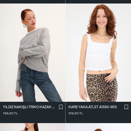
KARE YAKA ATLET A1560-W13
YILDIZ NAKIŞLI TRIKO KAZAK K3418-D4
319,50
TL
749,50
TL