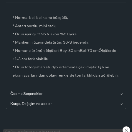
* Normal bel, bel kısmı büzgülü,
* Astarı şortlu, mini etek,
* Ürün içeriği: %95 Viskon %5 Lycra
* Mankenin üzerindeki ürün: 36/S bedendir.
* Numune ürünün ölçüleri:Boy: 30 cmBel: 70 cmÖlçülerde
±1-3 cm fark olabilir.
* Ürün fotoğrafları stüdyo ortamında çekilmiştir. Işık ve
ekran ayarlarından dolayı renklerde ton farklılıkları görülebilir.
Ödeme Seçenekleri
Kargo, Değişim ve iadeler