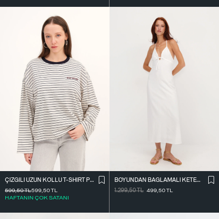
ÇIZGILI UZUN KOLLU T-SHIRT P10522
BOYUNDAN BAĞLAMALI KETEN KARIŞIMLI ELBISE E17497
599,50
TL
599,50
TL
1.299,50
TL
499,50
TL
HAFTANIN ÇOK SATANI