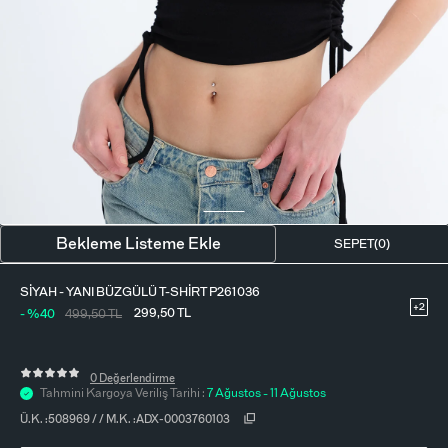
BLUZ
ETEK
BERE - ŞAPKA
T-SHIRT
FULAR-SAÇ BANDI
GÖMLEK
PARFÜM
BÜSTIYER
VÜCUT AKSESUARI
ELBISE
Bekleme Listeme Ekle
SEPET(
0
)
PIJAMA TAKIMI
SIYAH - YANI BÜZGÜLÜ T-SHIRT P261036
+2
299,50
TL
- %40
499,50
TL
0 Değerlendirme
Tahmini Kargoya Veriliş Tarihi :
7 Ağustos - 11 Ağustos
Ü.K. :
508969
/
/
M.K. :
ADX-0003760103