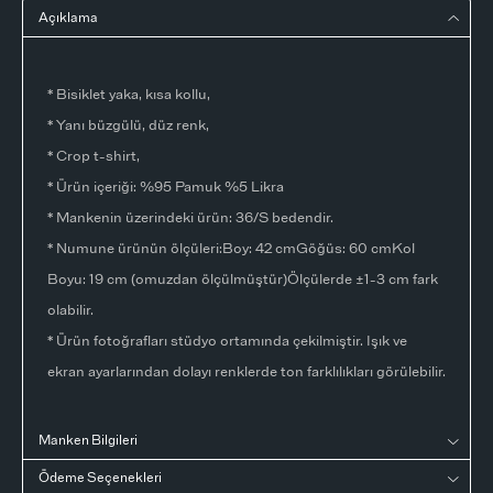
Açıklama
* Bisiklet yaka, kısa kollu,
* Yanı büzgülü, düz renk,
* Crop t-shirt,
* Ürün içeriği: %95 Pamuk %5 Likra
* Mankenin üzerindeki ürün: 36/S bedendir.
* Numune ürünün ölçüleri:Boy: 42 cmGöğüs: 60 cmKol
Boyu: 19 cm (omuzdan ölçülmüştür)Ölçülerde ±1-3 cm fark
olabilir.
* Ürün fotoğrafları stüdyo ortamında çekilmiştir. Işık ve
ekran ayarlarından dolayı renklerde ton farklılıkları görülebilir.
Manken Bilgileri
Ödeme Seçenekleri