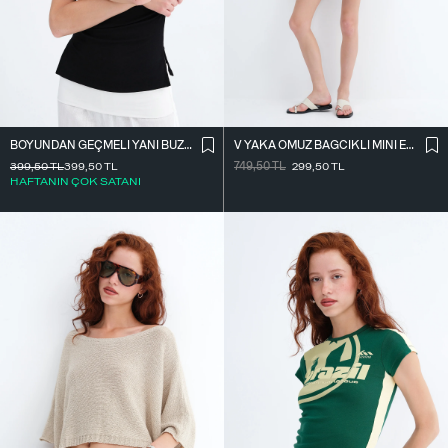
BOYUNDAN GEÇMELI YANI BÜZGÜLÜ BLUZ A390
V YAKA OMUZ BAĞCIKLI MINI ELBISE E3394
399,50
TL
399,50
TL
749,50
TL
299,50
TL
HAFTANIN ÇOK SATANI