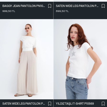
BAGGY JEAN PANTOLON PN10027
SATEN WIDE LEG PANTOLON PN17298
999,50
TL
899,50
TL
SATEN WIDE LEG PANTOLON PN17298
YILDIZ TAŞLI T-SHIRT P10569