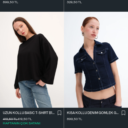
899,50
TL
329,50
TL
UZUN KOLLU BASIC T-SHIRT B10571
KISA KOLLU DENIM GÖMLEK G17600
419,50
TL
419,50
TL
899,50
TL
HAFTANIN ÇOK SATANI