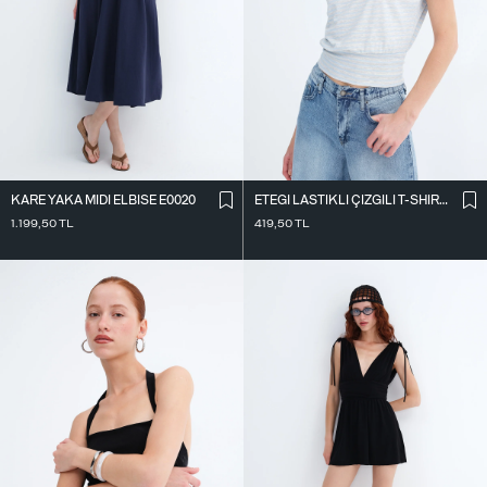
KARE YAKA MIDI ELBISE E0020
ETEĞI LASTIKLI ÇIZGILI T-SHIRT P10733
1.199,50
TL
419,50
TL