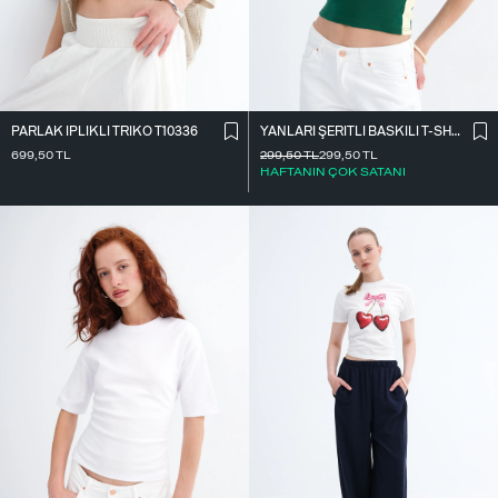
PARLAK İ̇PLIKLI TRIKO T10336
YANLARI ŞERITLI BASKILI T-SHIRT P9035
699,50
TL
299,50
TL
299,50
TL
HAFTANIN ÇOK SATANI