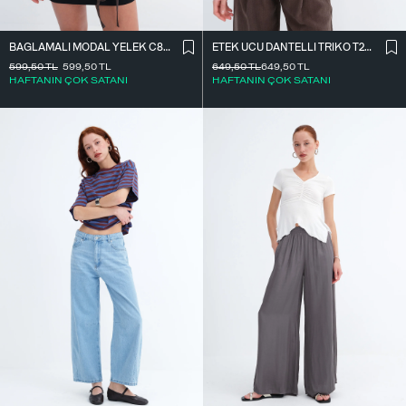
BAĞLAMALI MODAL YELEK C8021
ETEK UCU DANTELLI TRIKO T261025
599,50
TL
599,50
TL
649,50
TL
649,50
TL
HAFTANIN ÇOK SATANI
HAFTANIN ÇOK SATANI