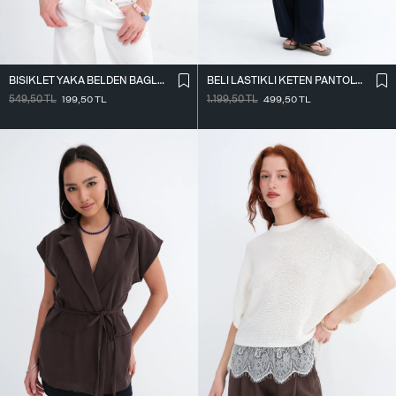
BISIKLET YAKA BELDEN BAĞLAMALI T-SHIRT P261071
BELI LASTIKLI KETEN PANTOLON PN18273
549,50
TL
199,50
TL
1.199,50
TL
499,50
TL