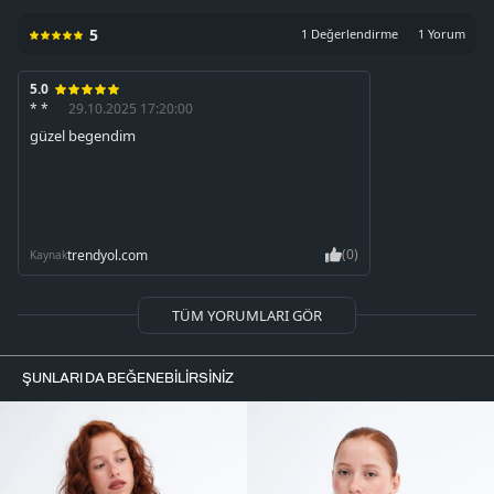
5
1 Değerlendirme
1 Yorum
5.0
* *
29.10.2025 17:20:00
güzel begendim
(0)
trendyol.com
Kaynak
TÜM YORUMLARI GÖR
ŞUNLARI DA BEĞENEBILIRSINIZ