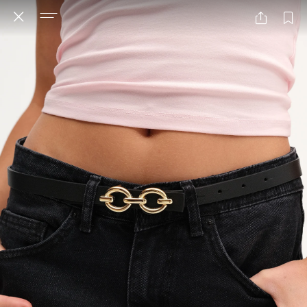
AKSESUAR
ÜST GİYİM
ALT GİYİM
DIŞ GİYİM
TÜMÜNÜ GÖSTER
TÜMÜNÜ GÖSTER
TÜMÜNÜ GÖSTER
TÜMÜNÜ GÖSTER
ATLET
EŞOFMAN
CEKET
ÇANTA
CROP
TAYT
YELEK
CÜZDAN
SWEATSHIRT
PANTOLON
KEMER
HIRKA
JEAN PANTOLON
ÇORAP
TRIKO & KAZAK
ŞORT
ŞAL