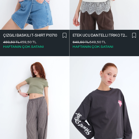
ÇIZGILI BASKILI T-SHIRT P10710
ETEK UCU DANTELLI TRIKO T261025
459,50
TL
459,50
TL
649,50
TL
649,50
TL
HAFTANIN ÇOK SATANI
HAFTANIN ÇOK SATANI