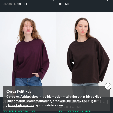
249,50
TL
99,50
TL
899,50
TL
Çerez Politikası
Çerezler,
Addax
sitesini ve hizmetlerimizi daha etkin bir şekilde
kullanmamızı sağlamaktadır. Çerezlerle ilgili detaylı bilgi için
UZUN KOLLU BASIC T-SHIRT B10571
UZUN KOLLU BASIC T-SHIRT B10571
Çerez Politikamızı
ziyaret edebilirsiniz.
419,50
TL
419,50
TL
419,50
TL
419,50
TL
HAFTANIN ÇOK SATANI
HAFTANIN ÇOK SATANI