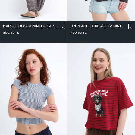
KARELI JOGGER PANTOLON PN18222
UZUN KOLLU BASKILI T-SHIRT P10696
899,50
TL
499,50
TL