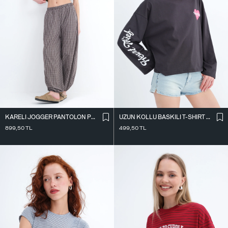
KARELI JOGGER PANTOLON PN18222
UZUN KOLLU BASKILI T-SHIRT P10696
899,50
TL
499,50
TL