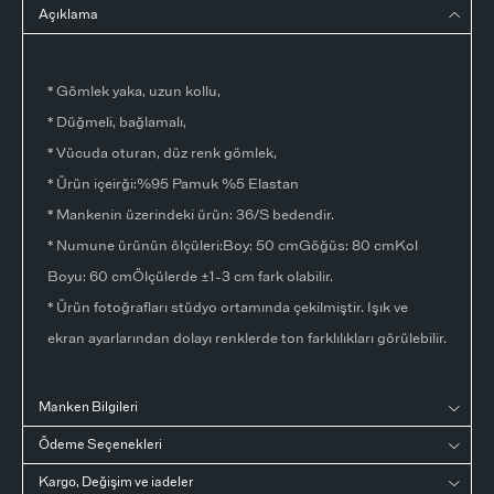
Açıklama
* Gömlek yaka, uzun kollu,
* Düğmeli, bağlamalı,
* Vücuda oturan, düz renk gömlek,
* Ürün içeirği:%95 Pamuk %5 Elastan
* Mankenin üzerindeki ürün: 36/S bedendir.
* Numune ürünün ölçüleri:Boy: 50 cmGöğüs: 80 cmKol
Boyu: 60 cmÖlçülerde ±1-3 cm fark olabilir.
* Ürün fotoğrafları stüdyo ortamında çekilmiştir. Işık ve
ekran ayarlarından dolayı renklerde ton farklılıkları görülebilir.
Manken Bilgileri
Ödeme Seçenekleri
Kargo, Değişim ve iadeler