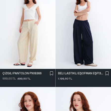
ÇIZGILI PANTOLON PN18366
BELI LASTIKLI EŞOFMAN EŞF13219
999,50
TL
499,50
TL
1.199,50
TL