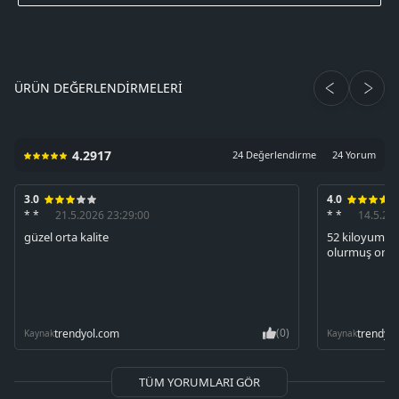
ÜRÜN DEĞERLENDIRMELERI
4.2917
24 Değerlendirme
24 Yorum
3.0
4.0
* *
21.5.2026 23:29:00
* *
14.5.20
güzel orta kalite
52 kiloyum L 
olurmuş onun 
(0)
trendyol.com
trendyo
Kaynak
Kaynak
TÜM YORUMLARI GÖR