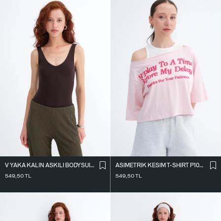
V YAKA KALIN ASKILI BODYSUIT A01075
ASIMETRIK KESIM T-SHIRT P10719
549,50
TL
549,50
TL