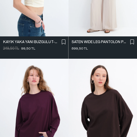
KAYIK YAKA YANI BÜZGÜLÜ T-SHIRT P0653
SATEN WIDE LEG PANTOLON PN17298
249,50
TL
99,50
TL
899,50
TL