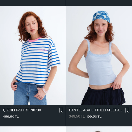
ÇIZGILI T-SHIRT P10730
DANTEL ASKILI FITILLI ATLET A261020
459,50
TL
349,50
TL
199,50
TL