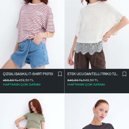
ÇIZGILI BASKILI T-SHIRT P10710
ETEK UCU DANTELLI TRIKO T261025
459,50
TL
459,50
TL
649,50
TL
649,50
TL
HAFTANIN ÇOK SATANI
HAFTANIN ÇOK SATANI