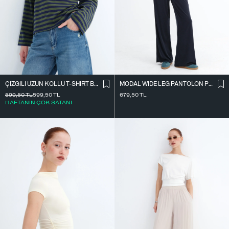
ÇIZGILI UZUN KOLLU T-SHIRT B10644
MODAL WIDE LEG PANTOLON PN12415
599,50
TL
599,50
TL
679,50
TL
HAFTANIN ÇOK SATANI