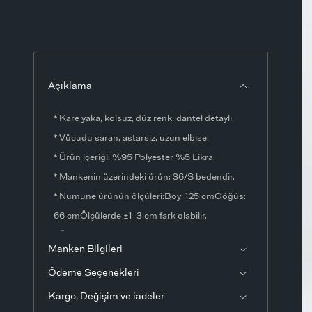
Açıklama
* Kare yaka, kolsuz, düz renk, dantel detaylı,
* Vücudu saran, astarsız, uzun elbise,
* Ürün içeriği: %95 Polyester %5 Likra
* Mankenin üzerindeki ürün: 36/S bedendir.
* Numune ürünün ölçüleri:Boy: 125 cmGöğüs:
66 cmÖlçülerde ±1-3 cm fark olabilir.
* Ürün fotoğrafları stüdyo ortamında
Manken Bilgileri
çekilmiştir. Işık ve ekran ayarlarından dolayı
Ödeme Seçenekleri
renklerde ton farklılıkları görülebilir.
Kargo, Değişim ve iadeler