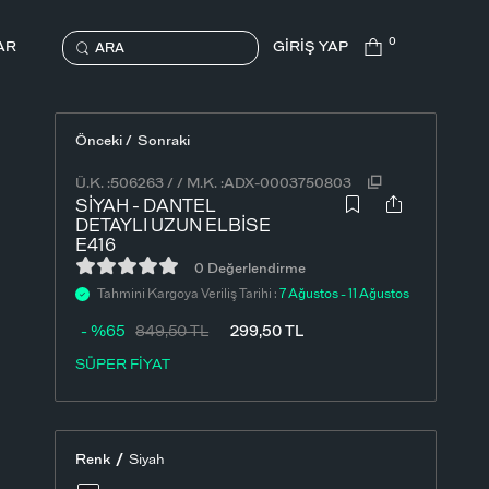
0
AR
GİRİŞ YAP
ARA
Önceki /
Sonraki
Ü.K. :
506263
/
/
M.K. :
ADX-0003750803
SIYAH - DANTEL
DETAYLI UZUN ELBISE
E416
0 Değerlendirme
Tahmini Kargoya Veriliş Tarihi :
7 Ağustos - 11 Ağustos
- %65
849,50
TL
299,50
TL
SÜPER FİYAT
/
Renk
Siyah