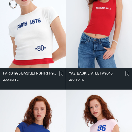
PARIS 1975 BASKILI T-SHIRT P9045
YAZI BASKILI ATLET A9046
299,50
TL
279,50
TL