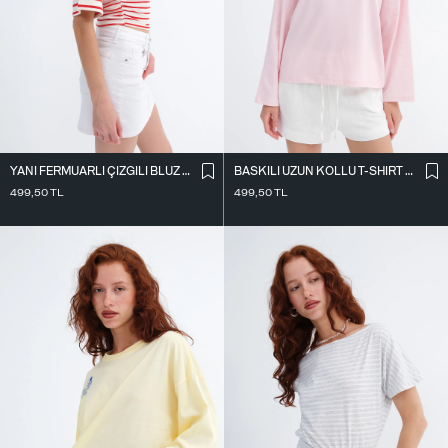
YANI FERMUARLI ÇIZGILI BLUZ P261129
BASKILI UZUN KOLLU T-SHIRT P10735
499,50
TL
499,50
TL