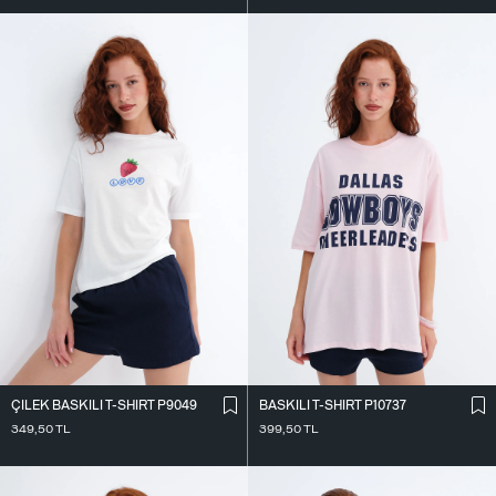
ÇILEK BASKILI T-SHIRT P9049
BASKILI T-SHIRT P10737
349,50
TL
399,50
TL