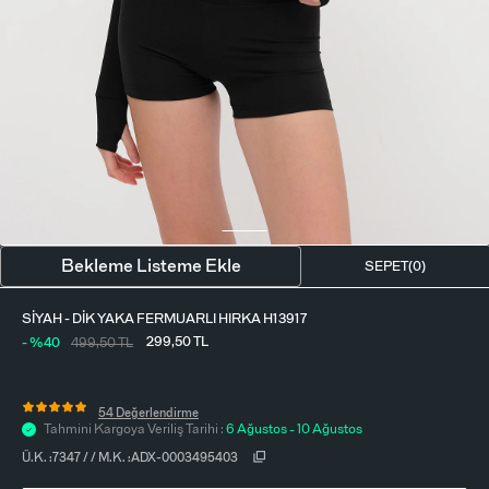
BLUZ
ETEK
BERE - ŞAPKA
T-SHIRT
FULAR-SAÇ BANDI
GÖMLEK
PARFÜM
BÜSTIYER
VÜCUT AKSESUARI
ELBISE
Bekleme Listeme Ekle
SEPET(
0
)
PIJAMA TAKIMI
SIYAH - DIK YAKA FERMUARLI HIRKA H13917
299,50
TL
- %40
499,50
TL
54 Değerlendirme
Tahmini Kargoya Veriliş Tarihi :
6 Ağustos - 10 Ağustos
Ü.K. :
7347
/
/
M.K. :
ADX-0003495403