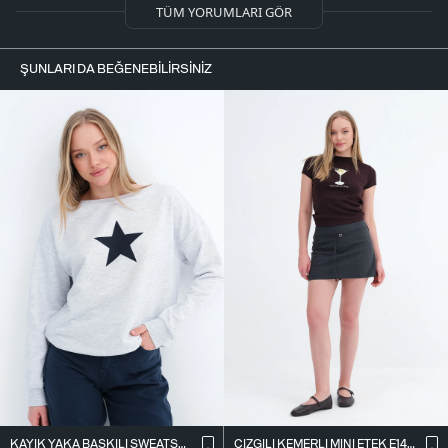
TÜM YORUMLARI GÖR
ŞUNLARI DA BEĞENEBILIRSINIZ
KAYIK YAKA BASKILI SWEATSHIRT S10662
ÇIZGILI KEMERLI MINI ETEK E1428