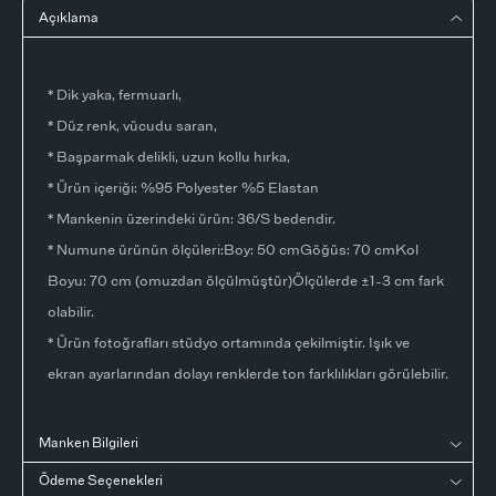
Açıklama
* Dik yaka, fermuarlı,
* Düz renk, vücudu saran,
* Başparmak delikli, uzun kollu hırka,
* Ürün içeriği: %95 Polyester %5 Elastan
* Mankenin üzerindeki ürün: 36/S bedendir.
* Numune ürünün ölçüleri:Boy: 50 cmGöğüs: 70 cmKol
Boyu: 70 cm (omuzdan ölçülmüştür)Ölçülerde ±1-3 cm fark
olabilir.
* Ürün fotoğrafları stüdyo ortamında çekilmiştir. Işık ve
ekran ayarlarından dolayı renklerde ton farklılıkları görülebilir.
Manken Bilgileri
Ödeme Seçenekleri