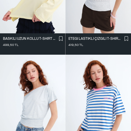
BASKILI UZUN KOLLU T-SHIRT P10734
ETEĞI LASTIKLI ÇIZGILI T-SHIRT P10733
499,50
TL
419,50
TL