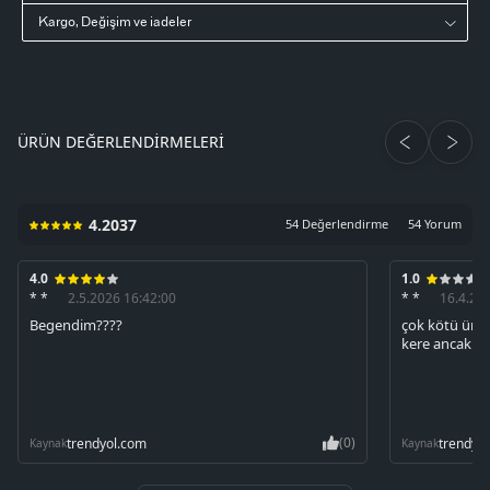
Kargo, Değişim ve iadeler
ÜRÜN DEĞERLENDIRMELERI
4.2037
54 Değerlendirme
54 Yorum
4.0
1.0
* *
2.5.2026 16:42:00
* *
16.4.20
Begendim????
çok kötü ürün
kere ancak gi
(0)
trendyol.com
trendyo
Kaynak
Kaynak