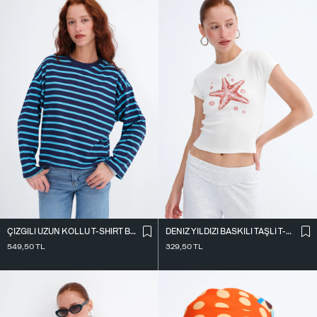
ÇIZGILI UZUN KOLLU T-SHIRT B10736
DENIZ YILDIZI BASKILI TAŞLI T-SHIRT P9048
549,50
TL
329,50
TL