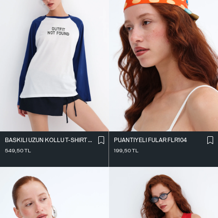
BASKILI UZUN KOLLU T-SHIRT B10739
PUANTIYELI FULAR FLR104
549,50
TL
199,50
TL