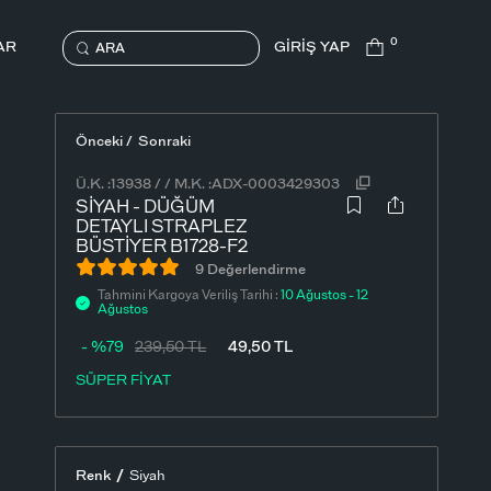
0
AR
GİRİŞ YAP
ARA
Önceki /
Sonraki
Ü.K. :
13938
/
/
M.K. :
ADX-0003429303
SIYAH - DÜĞÜM
DETAYLI STRAPLEZ
BÜSTIYER B1728-F2
9 Değerlendirme
Tahmini Kargoya Veriliş Tarihi :
10 Ağustos - 12
Ağustos
- %79
239,50
TL
49,50
TL
SÜPER FİYAT
/
Renk
Siyah