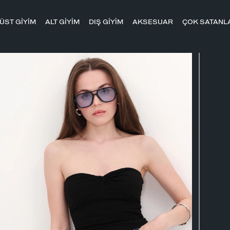
ÜST GİYİM
ALT GİYİM
DIŞ GİYİM
AKSESUAR
ÇOK SATANL