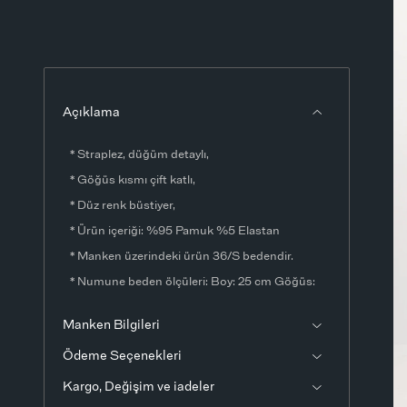
Açıklama
* Straplez, düğüm detaylı,
* Göğüs kısmı çift katlı,
* Düz renk büstiyer,
* Ürün içeriği: %95 Pamuk %5 Elastan
* Manken üzerindeki ürün 36/S bedendir.
* Numune beden ölçüleri: Boy: 25 cm Göğüs:
60 cm (1-3 cm değişiklik gösterebilir)
Manken Bilgileri
* Ürün çekimlerinde renkler, ışık farklılığından
Ödeme Seçenekleri
dolayı değişkenlik gösterebilir.
Kargo, Değişim ve iadeler