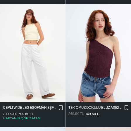
CEPLI WIDE LEG EŞOFMAN EŞF10487
TEK OMUZ DOKULU BLUZ A0522-E2
799,50
TL
799,50
TL
249,50
TL
149,50
TL
HAFTANIN ÇOK SATANI