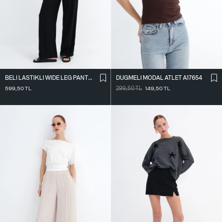
BELI LASTIKLI WIDE LEG PANTOLON PN2622
DÜĞMELI MODAL ATLET A17654
599,50
TL
299,50
TL
149,50
TL