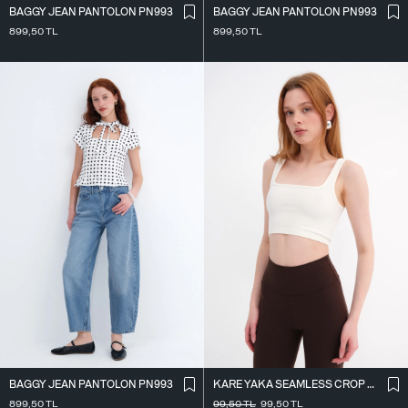
BAGGY JEAN PANTOLON PN993
BAGGY JEAN PANTOLON PN993
899,50
TL
899,50
TL
BAGGY JEAN PANTOLON PN993
KARE YAKA SEAMLESS CROP ATLET A0187-L5
899,50
TL
99,50
TL
99,50
TL