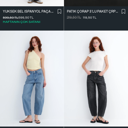
PATIK ÇORAP 3`LÜ PAKET ÇRP04-F13
YÜKSEK BEL İ̇SPANYOL PAÇA TAYT TYT0048-E10
219,50
TL
119,50
TL
599,50
TL
599,50
TL
HAFTANIN ÇOK SATANI