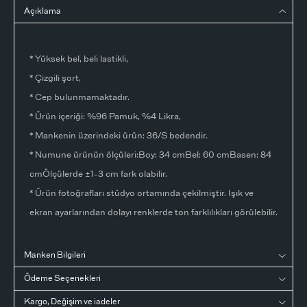
Açıklama
* Yüksek bel, beli lastikli,
* Çizgili şort,
* Cep bulunmamaktadır.
* Ürün içeriği: %96 Pamuk, %4 Likra,
* Mankenin üzerindeki ürün: 36/S bedendir.
* Numune ürünün ölçüleri:Boy: 34 cmBel: 60 cmBasen: 84
cmÖlçülerde ±1-3 cm fark olabilir.
* Ürün fotoğrafları stüdyo ortamında çekilmiştir. Işık ve
ekran ayarlarından dolayı renklerde ton farklılıkları görülebilir.
Manken Bilgileri
Ödeme Seçenekleri
Kargo, Değişim ve iadeler