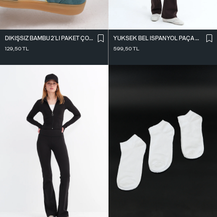
DIKIŞSIZ BAMBU 2`LI PAKET ÇORAP ÇRP3013
YÜKSEK BEL İ̇SPANYOL PAÇA TAYT TYT0048-E10
129,50
TL
599,50
TL