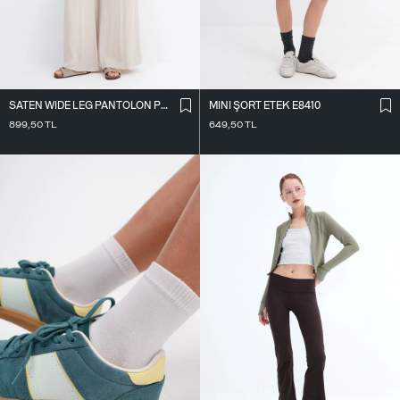
SATEN WIDE LEG PANTOLON PN17298
MINI ŞORT ETEK E8410
899,50
TL
649,50
TL