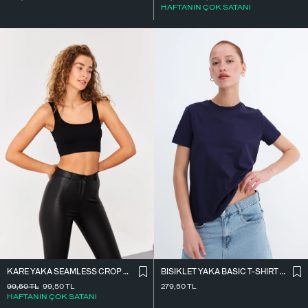
HAFTANIN ÇOK SATANI
KARE YAKA SEAMLESS CROP ATLET A0187-L5
BISIKLET YAKA BASIC T-SHIRT P4322-1
99,50
TL
99,50
TL
279,50
TL
HAFTANIN ÇOK SATANI