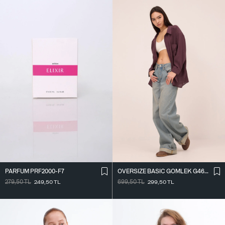
PARFÜM PRF2000-F7
OVERSIZE BASIC GÖMLEK G4612-Z2
279,50
TL
249,50
TL
699,50
TL
299,50
TL