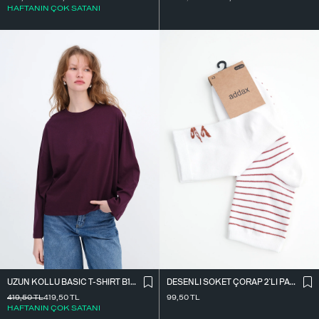
HAFTANIN ÇOK SATANI
UZUN KOLLU BASIC T-SHIRT B10571
DESENLI SOKET ÇORAP 2`LI PAKET ÇRP3014
419,50
TL
419,50
TL
99,50
TL
HAFTANIN ÇOK SATANI