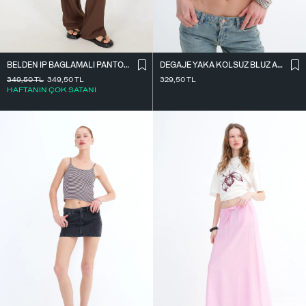
BELDEN İ̇P BAĞLAMALI PANTOLON PN16372-İ6
DEGAJE YAKA KOLSUZ BLUZ A0980
349,50
TL
349,50
TL
329,50
TL
HAFTANIN ÇOK SATANI