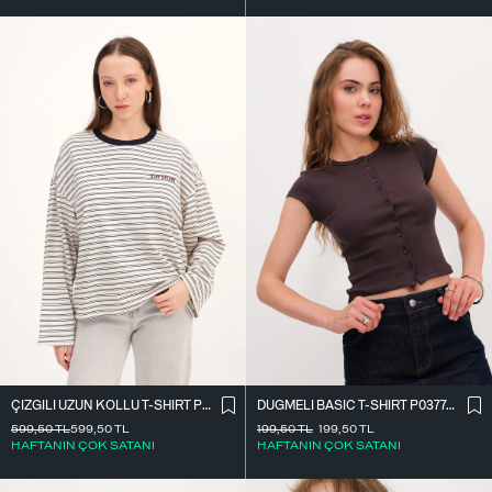
ÇIZGILI UZUN KOLLU T-SHIRT P10522
DÜĞMELI BASIC T-SHIRT P0377-K12
599,50
TL
599,50
TL
199,50
TL
199,50
TL
HAFTANIN ÇOK SATANI
HAFTANIN ÇOK SATANI