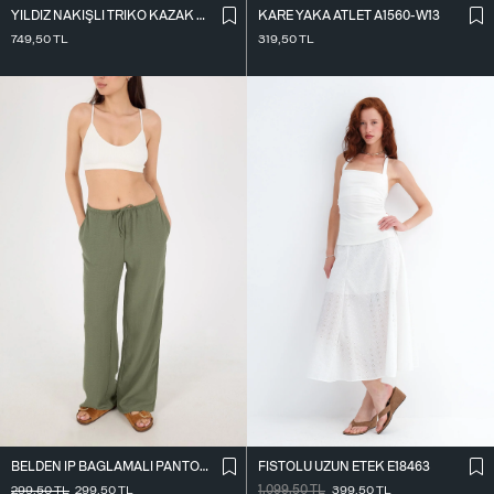
KARE YAKA ATLET A1560-W13
YILDIZ NAKIŞLI TRIKO KAZAK K3418-D4
319,50
TL
749,50
TL
BELDEN İ̇P BAĞLAMALI PANTOLON PN16372-İ6
FISTOLU UZUN ETEK E18463
299,50
TL
299,50
TL
1.099,50
TL
399,50
TL