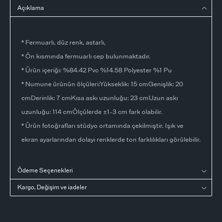
Açıklama
* Fermuarlı, düz renk, astarlı,
* Ön kısmında fermuarlı cep bulunmaktadır.
* Ürün içeriği: %84.42 Pvc %14.58 Polyester %1 Pu
* Numune ürünün ölçüleri:Yükseklik: 15 cmGenişlik: 20
cmDerinlik: 7 cmKısa askı uzunluğu: 23 cmUzun askı
uzunluğu: 114 cmÖlçülerde ±1-3 cm fark olabilir.
* Ürün fotoğrafları stüdyo ortamında çekilmiştir. Işık ve
ekran ayarlarından dolayı renklerde ton farklılıkları görülebilir.
Ödeme Seçenekleri
Kargo, Değişim ve iadeler