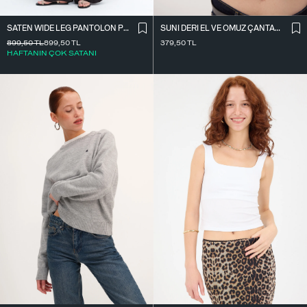
SATEN WIDE LEG PANTOLON PN17298
SUNI DERI EL VE OMUZ ÇANTASI Ç09-G11
899,50
TL
899,50
TL
379,50
TL
HAFTANIN ÇOK SATANI