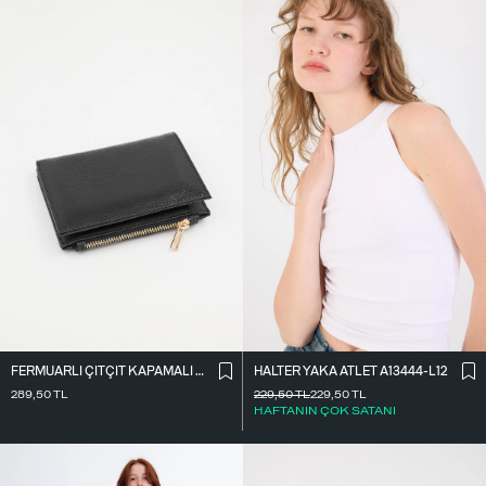
FERMUARLI ÇITÇIT KAPAMALI CÜZDAN CZDN118-F6
HALTER YAKA ATLET A13444-L12
289,50
TL
229,50
TL
229,50
TL
HAFTANIN ÇOK SATANI