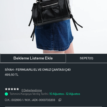
BLUZ
ETEK
BERE - ŞAPKA
T-SHIRT
FULAR-SAÇ BANDI
GÖMLEK
PARFÜM
BÜSTIYER
VÜCUT AKSESUARI
ELBISE
Bekleme Listeme Ekle
SEPET(
0
)
PIJAMA TAKIMI
SIYAH - FERMUARLI EL VE OMUZ ÇANTASI Ç40
499,50
TL
0 Değerlendirme
Tahmini Kargoya Veriliş Tarihi :
10 Ağustos - 12 Ağustos
Ü.K. :
502990
/
/
M.K. :
ADX-0003733203