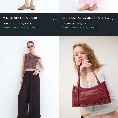
MINI DENIM ETEK E1049
BELI LASTIKLI UZUN ETEK E17627
299,50
TL
299,50
TL
199,50
TL
199,50
TL
HAFTANIN ÇOK SATANI
HAFTANIN ÇOK SATANI