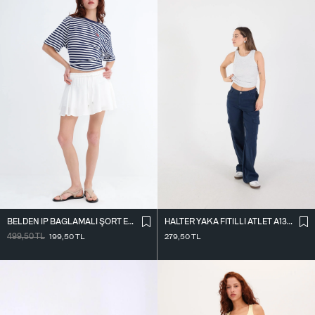
BELDEN İ̇P BAĞLAMALI ŞORT ETEK Ş16072-L7
HALTER YAKA FITILLI ATLET A13294-L7
499,50
TL
199,50
TL
279,50
TL