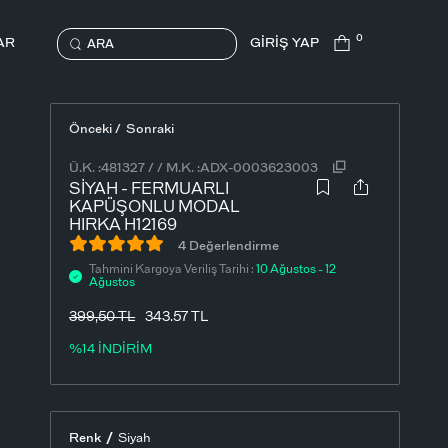
0
AR
GİRİŞ YAP
ARA
Önceki /
Sonraki
Ü.K. :
481327
/
/
M.K. :
ADX-0003623003
SIYAH - FERMUARLI
KAPÜŞONLU MODAL
HIRKA H12169
4 Değerlendirme
Tahmini Kargoya Veriliş Tarihi :
10 Ağustos - 12
Ağustos
399,50
TL
343.57 TL
%14 İNDİRİM
/
Renk
Siyah