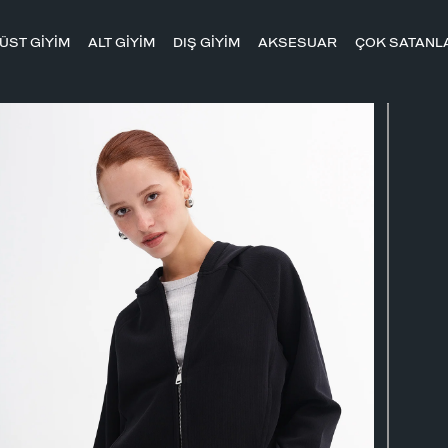
ÜST GİYİM
ALT GİYİM
DIŞ GİYİM
AKSESUAR
ÇOK SATANL