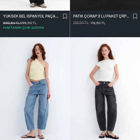
PATIK ÇORAP 3`LÜ PAKET ÇRP04-F13
YÜKSEK BEL İ̇SPANYOL PAÇA TAYT TYT0048-E10
219,50
TL
119,50
TL
599,50
TL
599,50
TL
HAFTANIN ÇOK SATANI