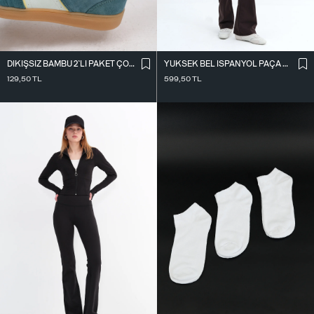
DIKIŞSIZ BAMBU 2`LI PAKET ÇORAP ÇRP3013
YÜKSEK BEL İ̇SPANYOL PAÇA TAYT TYT0048-E10
129,50
TL
599,50
TL