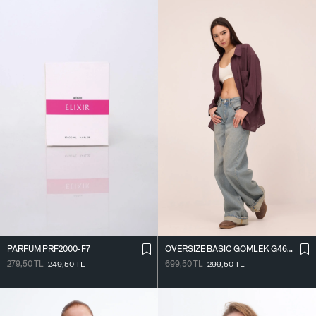
PARFÜM PRF2000-F7
OVERSIZE BASIC GÖMLEK G4612-Z2
279,50
TL
249,50
TL
699,50
TL
299,50
TL