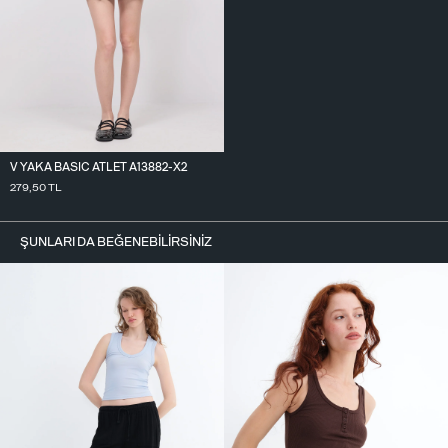
V YAKA BASIC ATLET A13882-X2
279,50
TL
ŞUNLARI DA BEĞENEBILIRSINIZ