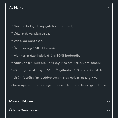
Açıklama
* Normal bel, gizli kopçalı, fermuar patlı,
* Düz renk, yandan cepli,
* Wide leg pantolon,
* Ürün içeriği: %100 Pamuk
* Mankenin üzerindeki ürün: 36/S bedendir.
* Numune ürünün ölçüleri:Boy: 106 cmBel: 68 cmBasen:
120 cmİç bacak boyu: 77 cmÖlçülerde ±1-3 cm fark olabilir.
* Ürün fotoğrafları stüdyo ortamında çekilmiştir. Işık ve
ekran ayarlarından dolayı renklerde ton farklılıkları görülebilir.
Manken Bilgileri
Ödeme Seçenekleri