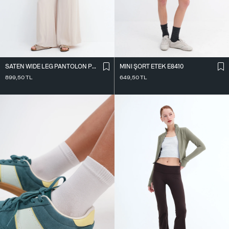
SATEN WIDE LEG PANTOLON PN17298
MINI ŞORT ETEK E8410
899,50
TL
649,50
TL