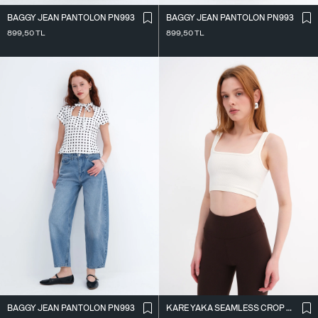
BAGGY JEAN PANTOLON PN993
BAGGY JEAN PANTOLON PN993
899,50
TL
899,50
TL
BAGGY JEAN PANTOLON PN993
KARE YAKA SEAMLESS CROP ATLET A0187-L5