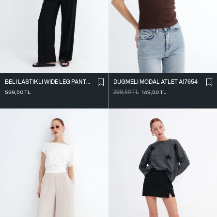
BELI LASTIKLI WIDE LEG PANTOLON PN2622
DÜĞMELI MODAL ATLET A17654
599,50
TL
299,50
TL
149,50
TL