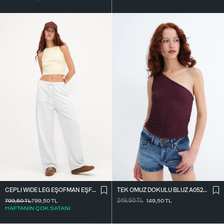
CEPLI WIDE LEG EŞOFMAN EŞF10487
TEK OMUZ DOKULU BLUZ A0522-E2
799,50
TL
799,50
TL
249,50
TL
149,50
TL
HAFTANIN ÇOK SATANI