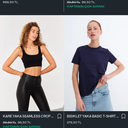
899,50
TL
99,50
TL
99,50
TL
HAFTANIN ÇOK SATANI
KARE YAKA SEAMLESS CROP ATLET A0187-L5
BISIKLET YAKA BASIC T-SHIRT P4322-1
99,50
TL
99,50
TL
279,50
TL
HAFTANIN ÇOK SATANI