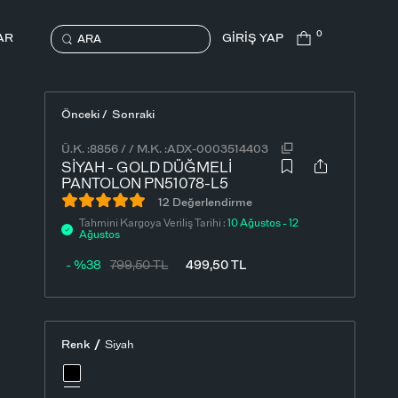
0
AR
GİRİŞ YAP
ARA
Önceki /
Sonraki
Ü.K. :
8856
/
/
M.K. :
ADX-0003514403
SIYAH - GOLD DÜĞMELI
PANTOLON PN51078-L5
12 Değerlendirme
Tahmini Kargoya Veriliş Tarihi :
10 Ağustos - 12
Ağustos
- %38
799,50
TL
499,50
TL
/
Renk
Siyah