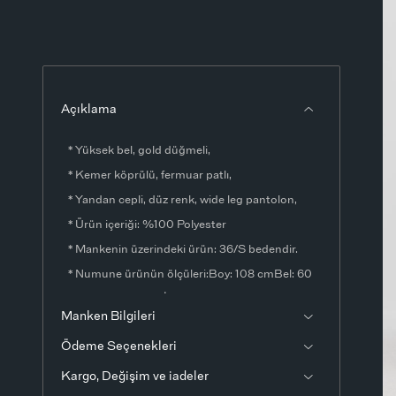
Açıklama
* Yüksek bel, gold düğmeli,
* Kemer köprülü, fermuar patlı,
* Yandan cepli, düz renk, wide leg pantolon,
* Ürün içeriği: %100 Polyester
* Mankenin üzerindeki ürün: 36/S bedendir.
* Numune ürünün ölçüleri:Boy: 108 cmBel: 60
cmBasen: 130 cmİç bacak boyu: 75
Manken Bilgileri
cmÖlçülerde ±1-3 cm fark olabilir.
Ödeme Seçenekleri
* Ürün fotoğrafları stüdyo ortamında
çekilmiştir. Işık ve ekran ayarlarından dolayı
Kargo, Değişim ve iadeler