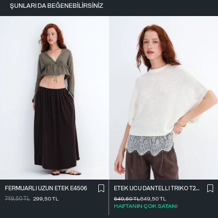
ŞUNLARI DA BEĞENEBILIRSINIZ
FERMUARLI UZUN ETEK E4506
ETEK UCU DANTELLI TRIKO T261025
749,50
TL
299,50
TL
649,50
TL
649,50
TL
HAFTANIN ÇOK SATANI