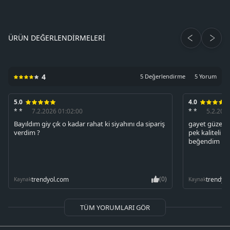
ÜRÜN DEĞERLENDIRMELERI
4
5 Değerlendirme
5 Yorum
5.0
4.0
* *
7.2.2026 01:02:00
* *
5.2.202
Bayıldım giy çık o kadar rahat ki siyahını da sipariş
gayet güzel t
verdim ?
pek kaliteli d
beğendim
(0)
trendyol.com
trendyo
Kaynak
Kaynak
TÜM YORUMLARI GÖR