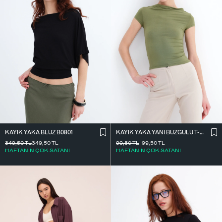
KAYIK YAKA BLUZ B0801
KAYIK YAKA YANI BÜZGÜLÜ T-SHIRT P0653
349,50
TL
349,50
TL
99,50
TL
99,50
TL
HAFTANIN ÇOK SATANI
HAFTANIN ÇOK SATANI