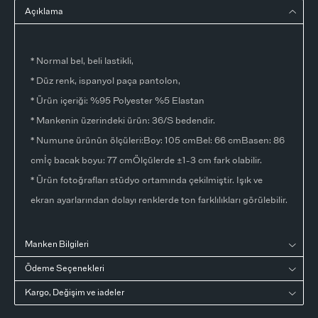
Açıklama
* Normal bel, beli lastikli,
* Düz renk, ispanyol paça pantolon,
* Ürün içeriği: %95 Polyester %5 Elastan
* Mankenin üzerindeki ürün: 36/S bedendir.
* Numune ürünün ölçüleri:Boy: 105 cmBel: 66 cmBasen: 86
cmİç bacak boyu: 77 cmÖlçülerde ±1-3 cm fark olabilir.
* Ürün fotoğrafları stüdyo ortamında çekilmiştir. Işık ve
ekran ayarlarından dolayı renklerde ton farklılıkları görülebilir.
Manken Bilgileri
Ödeme Seçenekleri
Kargo, Değişim ve iadeler