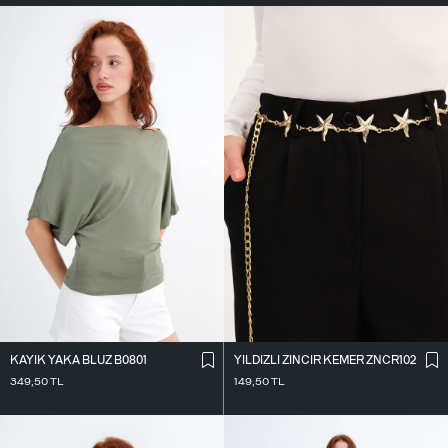
KAYIK YAKA BLUZ B0801
YILDIZLI ZINCIR KEMER ZNCR102
349,50
TL
149,50
TL