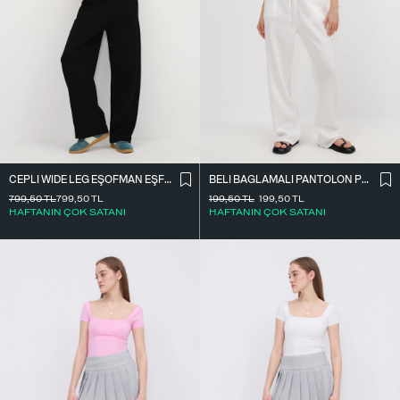
CEPLI WIDE LEG EŞOFMAN EŞF10487
BELI BAĞLAMALI PANTOLON PN7043-PNF
799,50
TL
799,50
TL
199,50
TL
199,50
TL
HAFTANIN ÇOK SATANI
HAFTANIN ÇOK SATANI