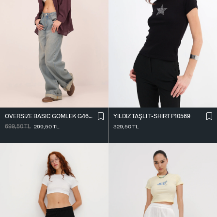
OVERSIZE BASIC GÖMLEK G4612-Z2
YILDIZ TAŞLI T-SHIRT P10569
699,50
TL
299,50
TL
329,50
TL