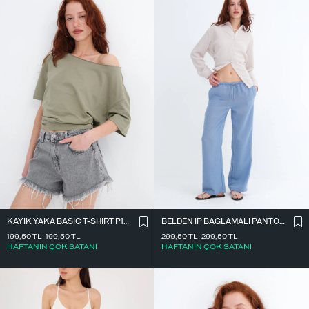
KAYIK YAKA BASIC T-SHIRT P1822
BELDEN İ̇P BAĞLAMALI PANTOLON PN16372-İ6
199,50
TL
199,50
TL
299,50
TL
299,50
TL
HAFTANIN ÇOK SATANI
HAFTANIN ÇOK SATANI