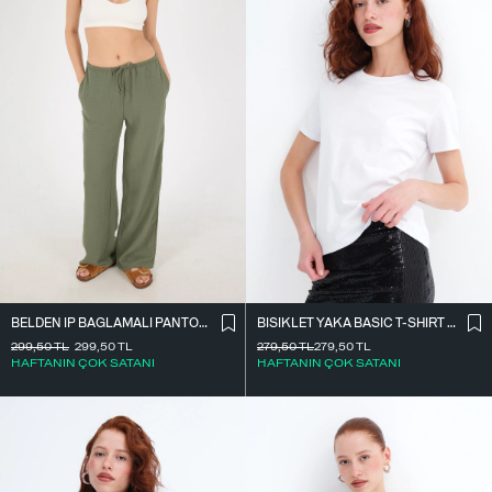
BELDEN İ̇P BAĞLAMALI PANTOLON PN16372-İ6
BISIKLET YAKA BASIC T-SHIRT P4322-1
299,50
TL
299,50
TL
279,50
TL
279,50
TL
HAFTANIN ÇOK SATANI
HAFTANIN ÇOK SATANI