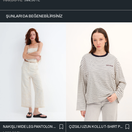
799,50
TL
399,50
TL
ŞUNLARI DA BEĞENEBILIRSINIZ
NAKIŞLI WIDE LEG PANTOLON PN01918
ÇIZGILI UZUN KOLLU T-SHIRT P10522