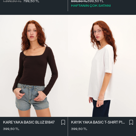
1.399,50
TL
799,50
TL
599,50
TL
599,50
TL
HAFTANIN ÇOK SATANI
KARE YAKA BASIC BLUZ B1847
KAYIK YAKA BASIC T-SHIRT P1822
399,50
TL
399,50
TL