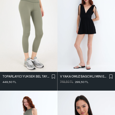
TOPARLAYICI YÜKSEK BEL TAYT TYT4000-R11
V YAKA OMUZ BAĞCIKLI MINI ELBISE E3394
449,50
TL
749,50
TL
299,50
TL