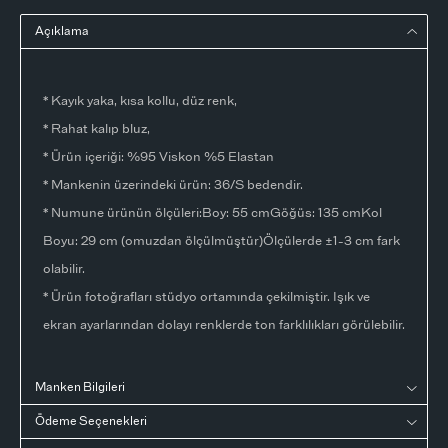
Açıklama
* Kayık yaka, kısa kollu, düz renk,
* Rahat kalıp bluz,
* Ürün içeriği: %95 Viskon %5 Elastan
* Mankenin üzerindeki ürün: 36/S bedendir.
* Numune ürünün ölçüleri:Boy: 55 cmGöğüs: 135 cmKol
Boyu: 29 cm (omuzdan ölçülmüştür)Ölçülerde ±1-3 cm fark
olabilir.
* Ürün fotoğrafları stüdyo ortamında çekilmiştir. Işık ve
ekran ayarlarından dolayı renklerde ton farklılıkları görülebilir.
Manken Bilgileri
Ödeme Seçenekleri