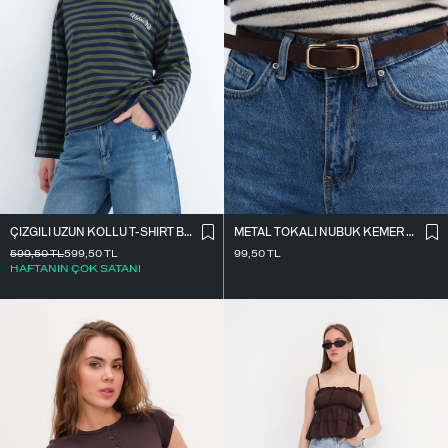
ÇIZGILI UZUN KOLLU T-SHIRT B10644
METAL TOKALI NUBUK KEMER K2004-1
599,50
TL
599,50
TL
99,50
TL
HAFTANIN ÇOK SATANI