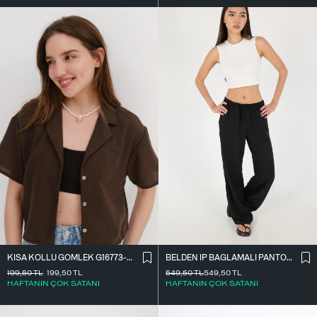
BELDEN İ̇P BAĞLAMALI PANTOLON PN16372-İ6
KISA KOLLU GÖMLEK G16773-Z8
549,50
TL
549,50
TL
199,50
TL
199,50
TL
HAFTANIN ÇOK SATANI
HAFTANIN ÇOK SATANI