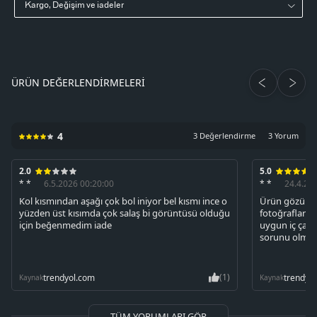
Kargo, Değişim ve iadeler
ÜRÜN DEĞERLENDIRMELERI
4
3 Değerlendirme
3 Yorum
2.0
5.0
* *
6.5.2026 00:20:00
* *
24.4.20
Kol kısmından aşağı çok bol iniyor bel kısmı ince o
Ürün gözüktü
yüzden üst kısımda çok salaş bi görüntüsü olduğu
fotoğraflard
için beğenmedim iade
uygun iç çama
sorunu olma
(1)
trendyol.com
trendyo
Kaynak
Kaynak
TÜM YORUMLARI GÖR