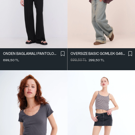
ÖNDEN BAĞLAMALI PANTOLON PN16791-W12
OVERSIZE BASIC GÖMLEK G4612-Z2
699,50
TL
699,50
TL
299,50
TL