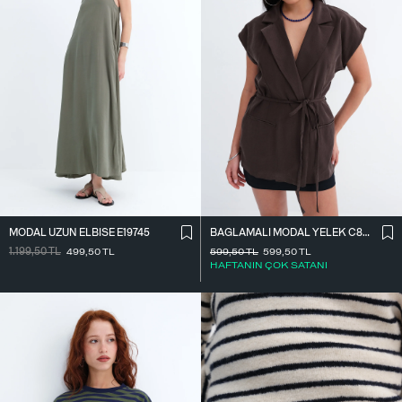
MODAL UZUN ELBISE E19745
BAĞLAMALI MODAL YELEK C8021
1.199,50
TL
499,50
TL
599,50
TL
599,50
TL
HAFTANIN ÇOK SATANI