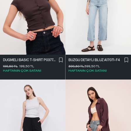
DÜĞMELI BASIC T-SHIRT P0377-K12
BÜZGÜ DETAYLI BLUZ A17071-F4
199,50
TL
199,50
TL
399,50
TL
399,50
TL
HAFTANIN ÇOK SATANI
HAFTANIN ÇOK SATANI