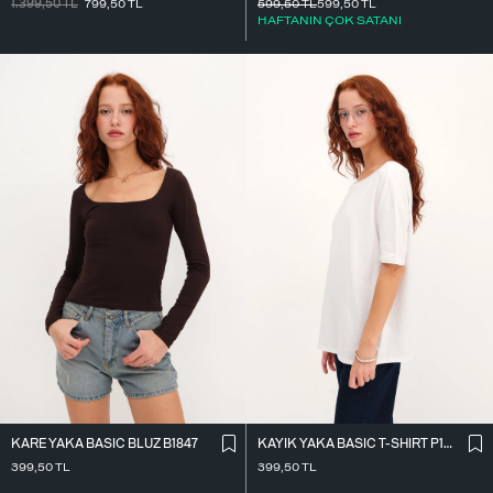
1.399,50
TL
799,50
TL
599,50
TL
599,50
TL
HAFTANIN ÇOK SATANI
KARE YAKA BASIC BLUZ B1847
KAYIK YAKA BASIC T-SHIRT P1822
399,50
TL
399,50
TL