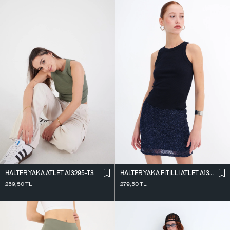
HALTER YAKA ATLET A13295-T3
HALTER YAKA FITILLI ATLET A13294-L7
259,50
TL
279,50
TL