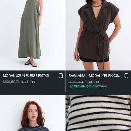
MODAL UZUN ELBISE E19745
BAĞLAMALI MODAL YELEK C8021
1.199,50
TL
499,50
TL
599,50
TL
599,50
TL
HAFTANIN ÇOK SATANI