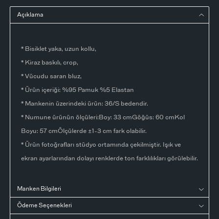
Açıklama
* Bisiklet yaka, uzun kollu,
* Kiraz baskılı, crop,
* Vücudu saran bluz,
* Ürün içeriği: %95 Pamuk %5 Elastan
* Mankenin üzerindeki ürün: 36/S bedendir.
* Numune ürünün ölçüleri:Boy: 33 cmGöğüs: 60 cmKol
Boyu: 57 cmÖlçülerde ±1-3 cm fark olabilir.
* Ürün fotoğrafları stüdyo ortamında çekilmiştir. Işık ve
ekran ayarlarından dolayı renklerde ton farklılıkları görülebilir.
Manken Bilgileri
Ödeme Seçenekleri