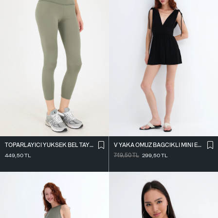
TOPARLAYICI YÜKSEK BEL TAYT TYT4000-R11
V YAKA OMUZ BAĞCIKLI MINI ELBISE E3394
449,50
TL
749,50
TL
299,50
TL