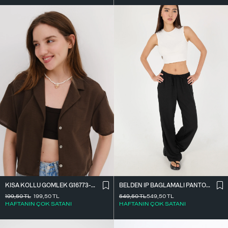
BELDEN İ̇P BAĞLAMALI PANTOLON PN16372-İ6
KISA KOLLU GÖMLEK G16773-Z8
549,50
TL
549,50
TL
199,50
TL
199,50
TL
HAFTANIN ÇOK SATANI
HAFTANIN ÇOK SATANI