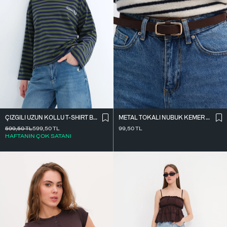
ÇIZGILI UZUN KOLLU T-SHIRT B10644
METAL TOKALI NUBUK KEMER K2004-1
599,50
TL
599,50
TL
99,50
TL
HAFTANIN ÇOK SATANI