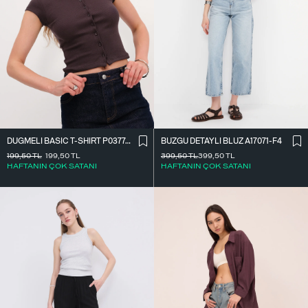
DÜĞMELI BASIC T-SHIRT P0377-K12
BÜZGÜ DETAYLI BLUZ A17071-F4
199,50
TL
199,50
TL
399,50
TL
399,50
TL
HAFTANIN ÇOK SATANI
HAFTANIN ÇOK SATANI