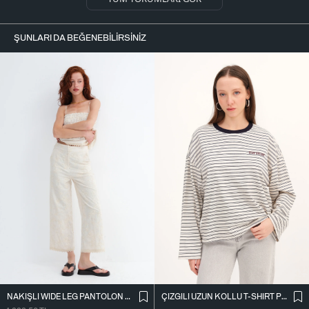
ŞUNLARI DA BEĞENEBILIRSINIZ
NAKIŞLI WIDE LEG PANTOLON PN01918
ÇIZGILI UZUN KOLLU T-SHIRT P10522