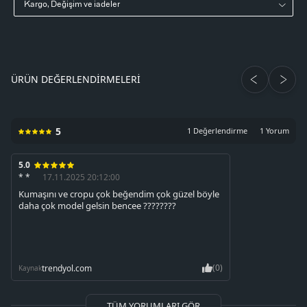
Kargo, Değişim ve iadeler
ÜRÜN DEĞERLENDIRMELERI
5
1 Değerlendirme
1 Yorum
5.0
* *
17.11.2025 20:12:00
Kumaşını ve cropu çok beğendim çok güzel böyle
daha çok model gelsin bencee ????????
(0)
trendyol.com
Kaynak
TÜM YORUMLARI GÖR