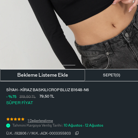
BLUZ
ETEK
BERE - ŞAPKA
T-SHIRT
FULAR-SAÇ BANDI
GÖMLEK
PARFÜM
BÜSTIYER
VÜCUT AKSESUARI
ELBISE
Bekleme Listeme Ekle
SEPET(
0
)
PIJAMA TAKIMI
SIYAH - KIRAZ BASKILI CROP BLUZ B1648-N6
79,50
TL
- %75
319,50
TL
SÜPER FİYAT
1 Değerlendirme
Tahmini Kargoya Veriliş Tarihi :
10 Ağustos - 12 Ağustos
Ü.K. :
192806
/
/
M.K. :
ADX-0003355803