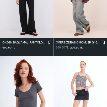
ÖNDEN BAĞLAMALI PANTOLON PN16791-W12
OVERSIZE BASIC GÖMLEK G4612-Z2
699,50
TL
699,50
TL
299,50
TL