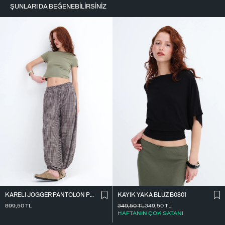
ŞUNLARI DA BEĞENEBILIRSINIZ
KARELI JOGGER PANTOLON PN18222
KAYIK YAKA BLUZ B0801
899,50
TL
349,50
TL
349,50
TL
HAFTANIN ÇOK SATANI