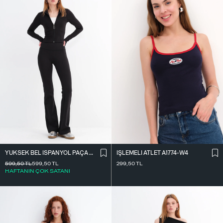
YÜKSEK BEL İ̇SPANYOL PAÇA TAYT TYT0048-E10
İ̇ŞLEMELI ATLET A1774-W4
599,50
TL
599,50
TL
299,50
TL
HAFTANIN ÇOK SATANI