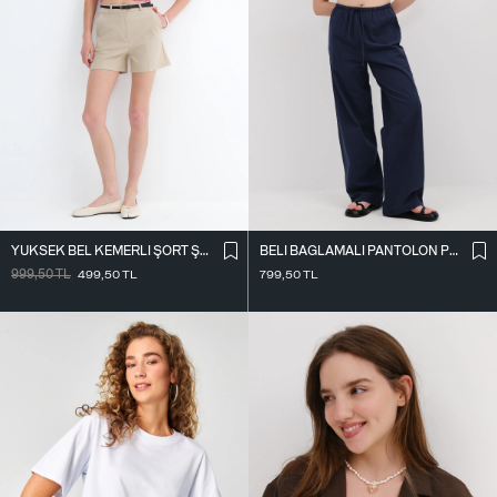
YÜKSEK BEL KEMERLI ŞORT Ş02336
BELI BAĞLAMALI PANTOLON PN17449
999,50
TL
499,50
TL
799,50
TL