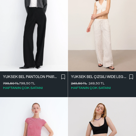
YÜKSEK BEL ÇIZGILI WIDE LEG PANTOLON PN13730-L4
YÜKSEK BEL PANTOLON PN8130-R4
249,50
TL
249,50
TL
799,50
TL
799,50
TL
HAFTANIN ÇOK SATANI
HAFTANIN ÇOK SATANI