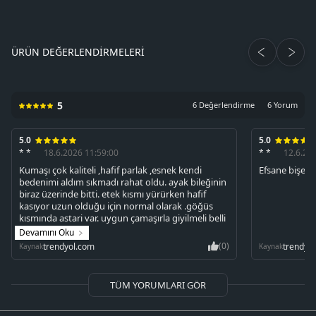
ÜRÜN DEĞERLENDIRMELERI
5
6 Değerlendirme
6 Yorum
5.0
5.0
* *
18.6.2026 11:59:00
* *
12.6.20
Kumaşı çok kaliteli ,hafif parlak ,esnek kendi
Efsane bişey 
bedenimi aldım sıkmadı rahat oldu. ayak bileğinin
biraz üzerinde bitti. etek kısmı yürürken hafif
kasıyor uzun olduğu için normal olarak .göğüs
kısmında astari var. uygun çamaşırla giyilmeli belli
ediyor. hem spor hem şık kombinlenebilir çok
Devamını Oku
güzel❤️
(0)
trendyol.com
trendyo
Kaynak
Kaynak
TÜM YORUMLARI GÖR