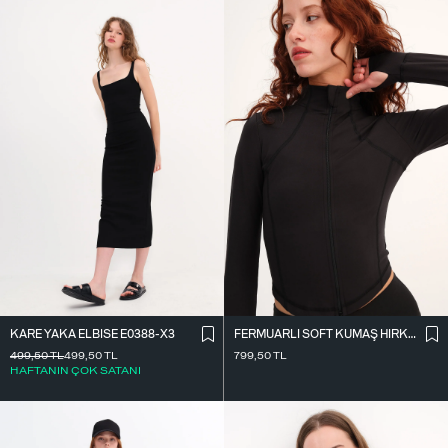
KARE YAKA ELBISE E0388-X3
FERMUARLI SOFT KUMAŞ HIRKA H0089
499,50
TL
499,50
TL
799,50
TL
HAFTANIN ÇOK SATANI