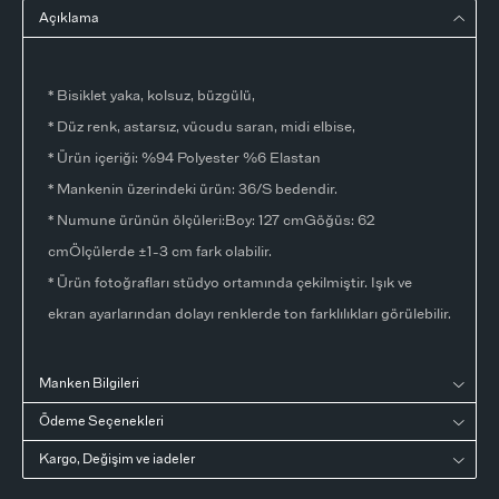
Açıklama
* Bisiklet yaka, kolsuz, büzgülü,
* Düz renk, astarsız, vücudu saran, midi elbise,
* Ürün içeriği: %94 Polyester %6 Elastan
* Mankenin üzerindeki ürün: 36/S bedendir.
* Numune ürünün ölçüleri:Boy: 127 cmGöğüs: 62
cmÖlçülerde ±1-3 cm fark olabilir.
* Ürün fotoğrafları stüdyo ortamında çekilmiştir. Işık ve
ekran ayarlarından dolayı renklerde ton farklılıkları görülebilir.
Manken Bilgileri
Ödeme Seçenekleri
Kargo, Değişim ve iadeler