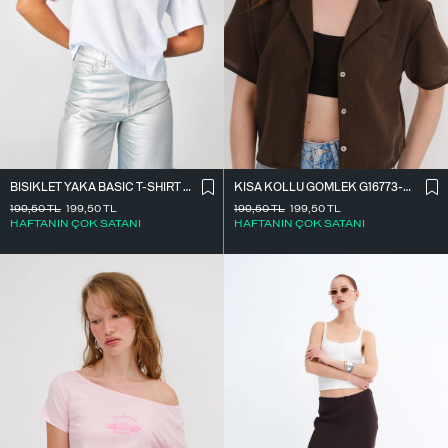
BISIKLET YAKA BASIC T-SHIRT P1002-E8
KISA KOLLU GÖMLEK G16773-Z8
199,50
TL
199,50
TL
199,50
TL
199,50
TL
HAFTANIN ÇOK SATANI
HAFTANIN ÇOK SATANI