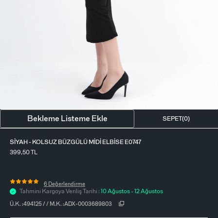
BLUZ
ETEK
BERE - ŞAPKA
T-SHIRT
FULAR-SAÇ BANDI
GÖMLEK
PARFÜM
BÜSTIYER
VÜCUT AKSESUARI
ELBISE
Bekleme Listeme Ekle
SEPET(
0
)
PIJAMA TAKIMI
SIYAH - KOLSUZ BÜZGÜLÜ MIDI ELBISE E0747
399,50
TL
6 Değerlendirme
Tahmini Kargoya Veriliş Tarihi :
10 Ağustos - 12 Ağustos
Ü.K. :
494125
/
/
M.K. :
ADX-0003689803