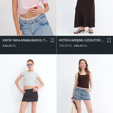
KAYIK YAKA ARABA BASKILI T-SHIRT P1802
KETEN KARIŞIMLI UZUN ETEK E18087
349,50
TL
799,50
TL
399,50
TL