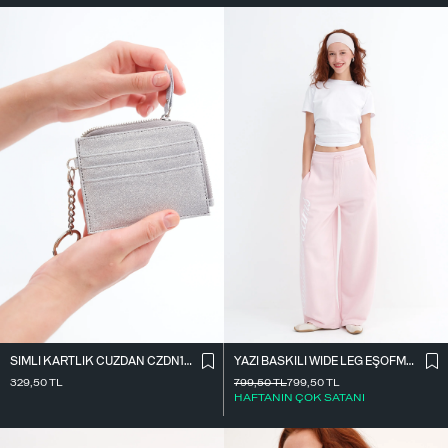
SIMLI KARTLIK CÜZDAN CZDN158
YAZI BASKILI WIDE LEG EŞOFMAN EŞF10698
329,50
TL
799,50
TL
799,50
TL
HAFTANIN ÇOK SATANI