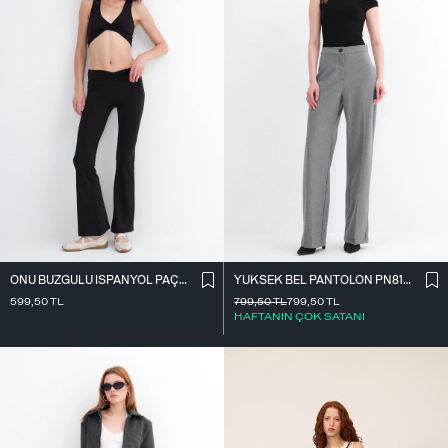
ÖNÜ BÜZGÜLÜ İ̇SPANYOL PAÇA TAYT TYT4009
YÜKSEK BEL PANTOLON PN8130-R4
599,50
TL
799,50
TL
799,50
TL
HAFTANIN ÇOK SATANI