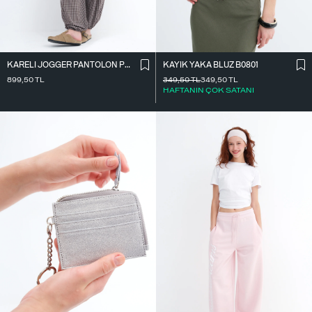
KARELI JOGGER PANTOLON PN18222
KAYIK YAKA BLUZ B0801
899,50
TL
349,50
TL
349,50
TL
HAFTANIN ÇOK SATANI