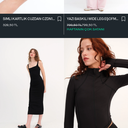
SIMLI KARTLIK CÜZDAN CZDN158
YAZI BASKILI WIDE LEG EŞOFMAN EŞF10698
329,50
TL
799,50
TL
799,50
TL
HAFTANIN ÇOK SATANI