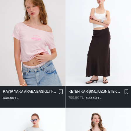
KAYIK YAKA ARABA BASKILI T-SHIRT P1802
KETEN KARIŞIMLI UZUN ETEK E18087
349,50
TL
799,50
TL
399,50
TL