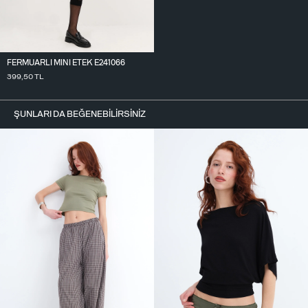
FERMUARLI MINI ETEK E241066
399,50
TL
ŞUNLARI DA BEĞENEBILIRSINIZ