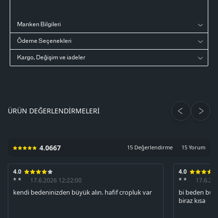
Manken Bilgileri
Ödeme Seçenekleri
Kargo, Değişim ve iadeler
ÜRÜN DEĞERLENDIRMELERI
4.0667
15 Değerlendirme
15 Yorum
4.0
4.0
* *
17.6.2026 12:22:00
* *
17.6.20
kendi bedeninizden büyük alın. hafif cropluk var
bi beden büy
biraz kısa