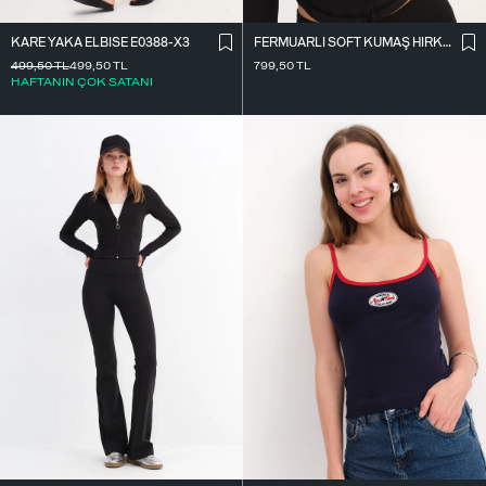
KARE YAKA ELBISE E0388-X3
FERMUARLI SOFT KUMAŞ HIRKA H0089
499,50
TL
499,50
TL
799,50
TL
HAFTANIN ÇOK SATANI