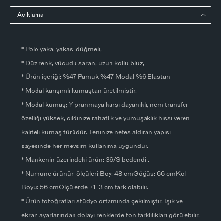
Açıklama
* Polo yaka, yakası düğmeli,
* Düz renk, vücudu saran, uzun kollu bluz,
* Ürün içeriği: %47 Pamuk %47 Modal %6 Elastan
* Modal karışımlı kumaştan üretilmiştir.
* Modal kumaş; Yıpranmaya karşı dayanıklı, nem transfer
özelliği yüksek, cildinize rahatlık ve yumuşaklık hissi veren
kaliteli kumaş türüdür. Teninize nefes aldıran yapısı
sayesinde her mevsim kullanıma uygundur.
* Mankenin üzerindeki ürün: 36/S bedendir.
* Numune ürünün ölçüleri:Boy: 48 cmGöğüs: 66 cmKol
Boyu: 56 cmÖlçülerde ±1-3 cm fark olabilir.
* Ürün fotoğrafları stüdyo ortamında çekilmiştir. Işık ve
ekran ayarlarından dolayı renklerde ton farklılıkları görülebilir.