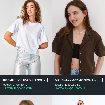
BISIKLET YAKA BASIC T-SHIRT P1002-E8
KISA KOLLU GÖMLEK G16773-Z8
199,50
TL
199,50
TL
199,50
TL
199,50
TL
HAFTANIN ÇOK SATANI
HAFTANIN ÇOK SATANI