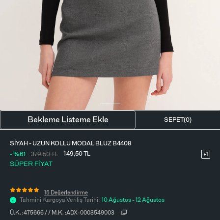
BLUZ
ETEK
BERE - ŞAPKA
T-SHIRT
FULAR-SAÇ BANDI
GÖMLEK
PARFÜM
BÜSTIYER
VÜCUT AKSESUARI
ELBISE
Bekleme Listeme Ekle
SEPET(
0
)
PIJAMA TAKIMI
SIYAH - UZUN KOLLU MODAL BLUZ B4408
149,50
TL
- %61
379,50
TL
+1
SÜPER FİYAT
15 Değerlendirme
Tahmini Kargoya Veriliş Tarihi :
10 Ağustos - 12 Ağustos
Ü.K. :
475666
/
/
M.K. :
ADX-0003549003