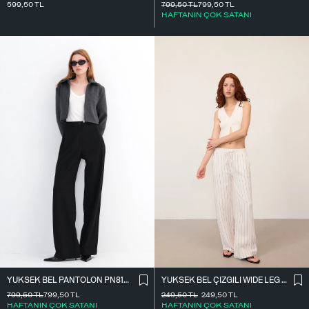
599,50
TL
799,50
TL
799,50
TL
HAFTANIN ÇOK SATANI
YÜKSEK BEL ÇIZGILI WIDE LEG PANTOLON PN13730-L4
YÜKSEK BEL PANTOLON PN8130-R4
249,50
TL
249,50
TL
799,50
TL
799,50
TL
HAFTANIN ÇOK SATANI
HAFTANIN ÇOK SATANI