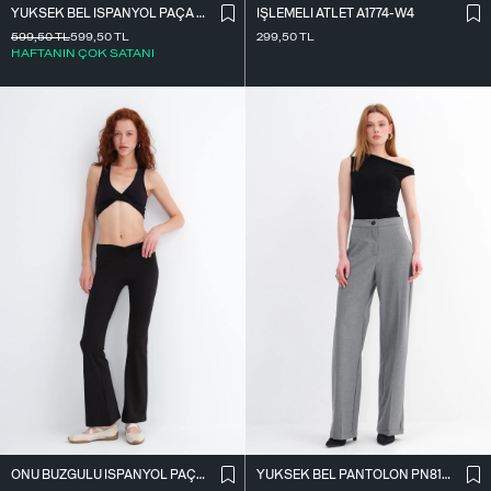
YÜKSEK BEL İ̇SPANYOL PAÇA TAYT TYT0048-E10
İ̇ŞLEMELI ATLET A1774-W4
599,50
TL
599,50
TL
299,50
TL
HAFTANIN ÇOK SATANI
ÖNÜ BÜZGÜLÜ İ̇SPANYOL PAÇA TAYT TYT4009
YÜKSEK BEL PANTOLON PN8130-R4