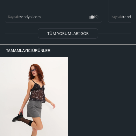
(0)
trendyol.com
trendyo
Kaynak
Kaynak
TÜM YORUMLARI GÖR
TAMAMLAYICI ÜRÜNLER