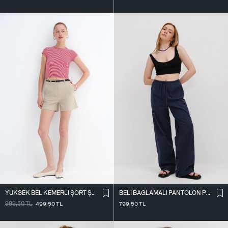
YÜKSEK BEL KEMERLI ŞORT Ş02336
BELI BAĞLAMALI PANTOLON PN17449
999,50
TL
499,50
TL
799,50
TL