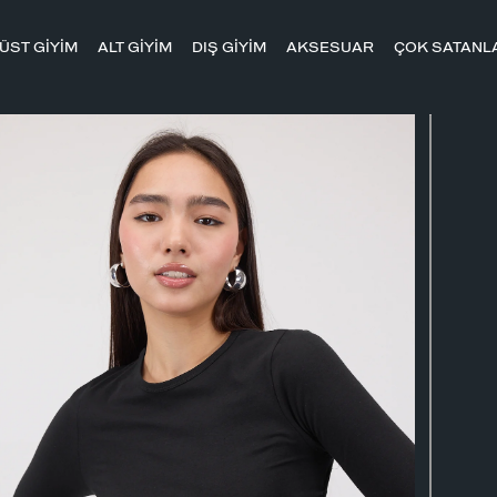
ÜST GİYİM
ALT GİYİM
DIŞ GİYİM
AKSESUAR
ÇOK SATANL