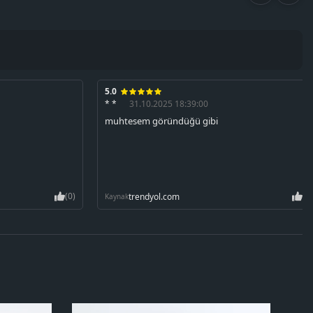
5.0
* *
31.10.2025 18:39:00
muhtesem göründüğü gibi
(0)
(0
trendyol.com
Kaynak