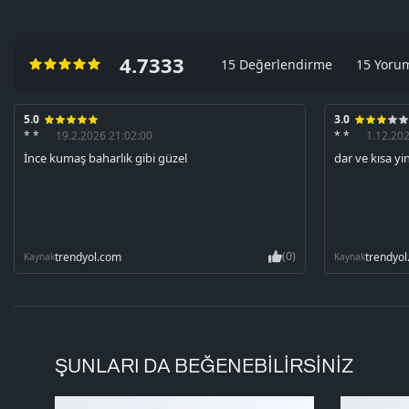
4.7333
15 Değerlendirme
15 Yoru
5.0
3.0
* *
19.2.2026 21:02:00
* *
1.12.20
İnce kumaş baharlık gibi güzel
dar ve kısa y
(0)
trendyol.com
trendyo
Kaynak
Kaynak
ŞUNLARI DA BEĞENEBILIRSINIZ