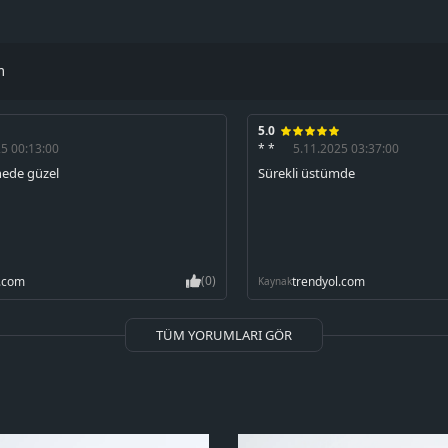
m
5.0
25 00:13:00
* *
5.11.2025 03:37:00
inede güzel
Sürekli üstümde
(0)
l.com
trendyol.com
Kaynak
TÜM YORUMLARI GÖR