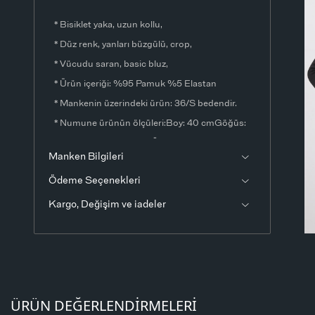
* Bisiklet yaka, uzun kollu,
* Düz renk, yanları büzgülü, crop,
* Vücudu saran, basic bluz,
* Ürün içeriği: %95 Pamuk %5 Elastan
* Mankenin üzerindeki ürün: 36/S bedendir.
* Numune ürünün ölçüleri:Boy: 40 cmGöğüs:
54 cmKol Boyu: 54 cmÖlçülerde ±1-3 cm fark
Manken Bilgileri
olabilir.
Ödeme Seçenekleri
* Ürün fotoğrafları stüdyo ortamında
çekilmiştir. Işık ve ekran ayarlarından dolayı
Kargo, Değişim ve iadeler
renklerde ton farklılıkları görülebilir.
ÜRÜN DEĞERLENDIRMELERI