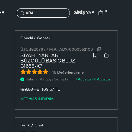
0
AR
GİRİŞ YAP
ARA
Önceki /
Sonraki
Ü.K. :
192076
/
/
M.K. :
ADX-0003352103
SIYAH - YANLARI
BÜZGÜLÜ BASIC BLUZ
B1658-X7
15 Değerlendirme
Tahmini Kargoya Veriliş Tarihi :
7 Ağustos - 11 Ağustos
199,50
TL
169.57 TL
NET %15 İNDİRİM
/
Renk
Siyah