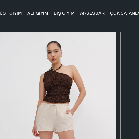
ÜST GİYİM
ALT GİYİM
DIŞ GİYİM
AKSESUAR
ÇOK SATANL