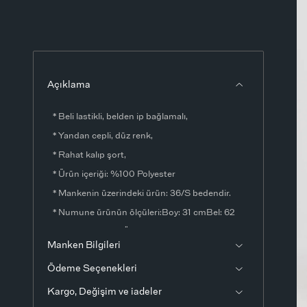
Açıklama
* Beli lastikli, belden ip bağlamalı,
* Yandan cepli, düz renk,
* Rahat kalıp şort,
* Ürün içeriği: %100 Polyester
* Mankenin üzerindeki ürün: 36/S bedendir.
* Numune ürünün ölçüleri:Boy: 31 cmBel: 62
cmBasen: 93 cmÖlçülerde ±1-3 cm fark
Manken Bilgileri
olabilir.
Ödeme Seçenekleri
* Ürün fotoğrafları stüdyo ortamında
çekilmiştir. Işık ve ekran ayarlarından dolayı
Kargo, Değişim ve iadeler