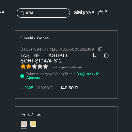
0
AR
GİRİŞ YAP
ARA
Önceki /
Sonraki
Ü.K. :
475947
/
/
M.K. :
ADX-0003532309
TAŞ - BELI LASTIKLI
ŞORT Ş10474-S12
5 Değerlendirme
Tahmini Kargoya Veriliş Tarihi :
10 Ağustos - 12
Ağustos
- %25
199,50
TL
149,50
TL
/
Renk
Taş