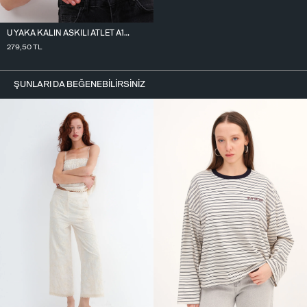
U YAKA KALIN ASKILI ATLET A13682-T4
279,50
TL
ŞUNLARI DA BEĞENEBILIRSINIZ