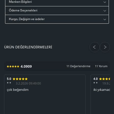
Manken Bilgileri
Ödeme Seçenekleri
Kargo, Değişim ve iadeler
ÜRÜN DEĞERLENDIRMELERI
4.0909
11 Değerlendirme
11 Yorum
5.0
4.0
* *
3.2.2026 09:49:00
* *
19.9.20
çok beğendim
iki yıkamada