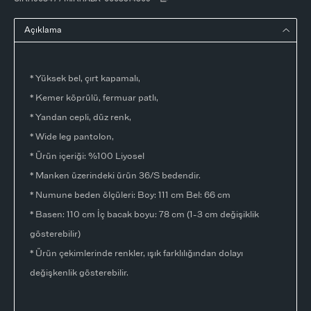
Açıklama
* Yüksek bel, çırt kapamalı,
* Kemer köprülü, fermuar patlı,
* Yandan cepli, düz renk,
* Wide leg pantolon,
* Ürün içeriği: %100 Liyosel
* Manken üzerindeki ürün 36/S bedendir.
* Numune beden ölçüleri: Boy: 111 cm Bel: 66 cm
* Basen: 110 cm İç bacak boyu: 78 cm (1-3 cm değişiklik
gösterebilir)
* Ürün çekimlerinde renkler, ışık farklılığından dolayı
değişkenlik gösterebilir.