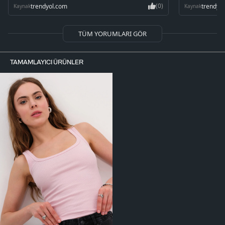
(0)
trendyol.com
trendyo
Kaynak
Kaynak
TÜM YORUMLARI GÖR
TAMAMLAYICI ÜRÜNLER