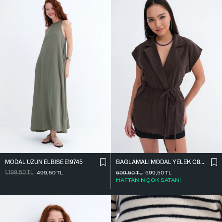
MODAL UZUN ELBISE E19745
BAĞLAMALI MODAL YELEK C8021
1.199,50
TL
499,50
TL
599,50
TL
599,50
TL
HAFTANIN ÇOK SATANI