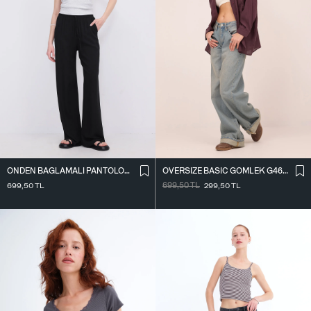
ÖNDEN BAĞLAMALI PANTOLON PN16791-W12
OVERSIZE BASIC GÖMLEK G4612-Z2
699,50
TL
699,50
TL
299,50
TL