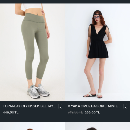
TOPARLAYICI YÜKSEK BEL TAYT TYT4000-R11
V YAKA OMUZ BAĞCIKLI MINI ELBISE E3394
449,50
TL
749,50
TL
299,50
TL