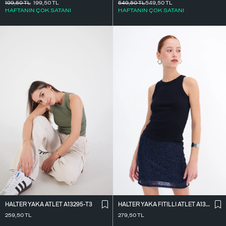
549,50
TL
549,50
TL
199,50
TL
199,50
TL
HAFTANIN ÇOK SATANI
HAFTANIN ÇOK SATANI
HALTER YAKA ATLET A13295-T3
HALTER YAKA FITILLI ATLET A13294-L7
259,50
TL
279,50
TL