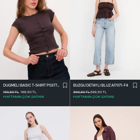
DÜĞMELI BASIC T-SHIRT P0377-K12
BÜZGÜ DETAYLI BLUZ A17071-F4
199,50
TL
199,50
TL
399,50
TL
399,50
TL
HAFTANIN ÇOK SATANI
HAFTANIN ÇOK SATANI