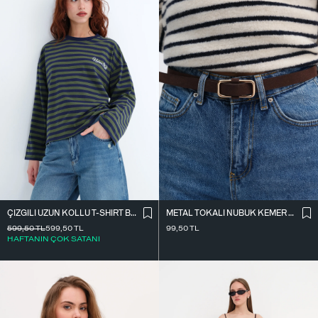
ÇIZGILI UZUN KOLLU T-SHIRT B10644
METAL TOKALI NUBUK KEMER K2004-1
599,50
TL
599,50
TL
99,50
TL
HAFTANIN ÇOK SATANI