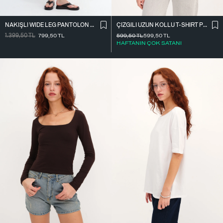
NAKIŞLI WIDE LEG PANTOLON PN01918
ÇIZGILI UZUN KOLLU T-SHIRT P10522
1.399,50
TL
799,50
TL
599,50
TL
599,50
TL
HAFTANIN ÇOK SATANI