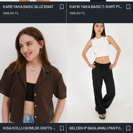
KARE YAKA BASIC BLUZ B1847
KAYIK YAKA BASIC T-SHIRT P1822
399,50
TL
399,50
TL
BELDEN İ̇P BAĞLAMALI PANTOLON PN16372-İ6
KISA KOLLU GÖMLEK G16773-Z8