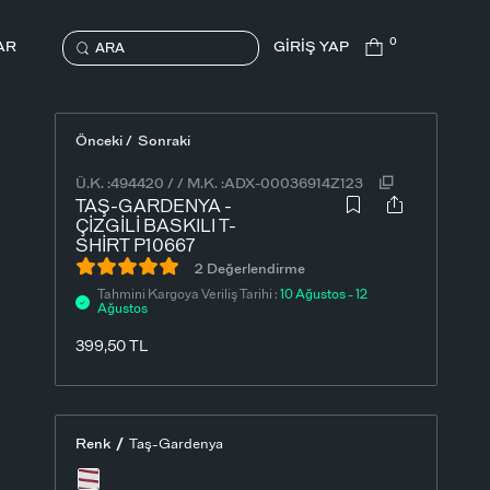
0
AR
GİRİŞ YAP
ARA
Önceki /
Sonraki
Ü.K. :
494420
/
/
M.K. :
ADX-00036914Z123
TAŞ-GARDENYA -
ÇIZGILI BASKILI T-
SHIRT P10667
2 Değerlendirme
Tahmini Kargoya Veriliş Tarihi :
10 Ağustos - 12
Ağustos
399,50
TL
/
Renk
Taş-Gardenya