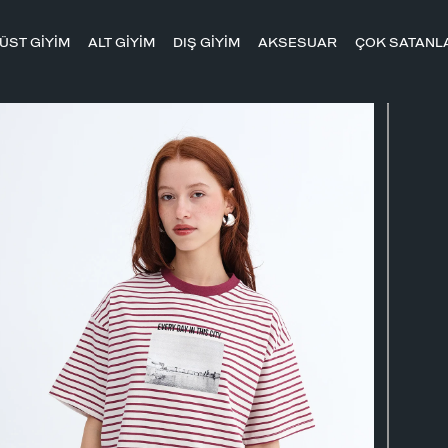
ÜST GİYİM
ALT GİYİM
DIŞ GİYİM
AKSESUAR
ÇOK SATANL