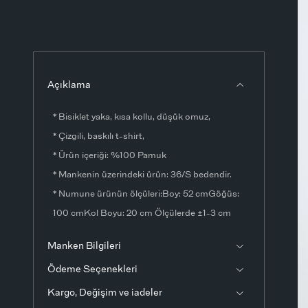
Açıklama
* Bisiklet yaka, kısa kollu, düşük omuz,
* Çizgili, baskılı t-shirt,
* Ürün içeriği: %100 Pamuk
* Mankenin üzerindeki ürün: 36/S bedendir.
* Numune ürünün ölçüleri:Boy: 52 cmGöğüs:
100 cmKol Boyu: 20 cm Ölçülerde ±1-3 cm
fark olabilir.
Manken Bilgileri
* Ürün fotoğrafları stüdyo ortamında
Ödeme Seçenekleri
çekilmiştir. Işık ve ekran ayarlarından dolayı
renklerde ton farklılıkları görülebilir.
Kargo, Değişim ve iadeler