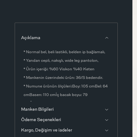
Açıklama
* Normal bel, beli lastikli, belden ip bağlamalı,
* Yandan cepli, nakışlı, wide leg pantolon,
* Ürün içeriği: %60 Viskon %40 Keten
* Mankenin üzerindeki ürün: 36/S bedendir.
* Numune ürünün ölçüleri:Boy: 105 cmBel: 64
cmBasen: 110 cmİç bacak boyu: 79
cmÖlçülerde ±1-3 cm fark olabilir.
Manken Bilgileri
* Ürün fotoğrafları stüdyo ortamında
Ödeme Seçenekleri
çekilmiştir. Işık ve ekran ayarlarından dolayı
renklerde ton farklılıkları görülebilir.
Kargo, Değişim ve iadeler