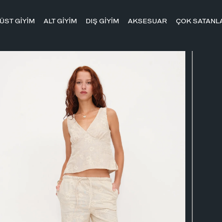
ÜST GİYİM
ALT GİYİM
DIŞ GİYİM
AKSESUAR
ÇOK SATANL