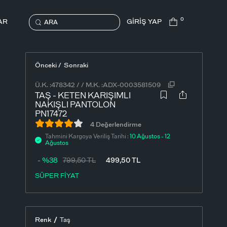
0
AR
GİRİŞ YAP
ARA
Önceki /
Sonraki
Ü.K. :
478342
/
/
M.K. :
ADX-0003581509
TAŞ - KETEN KARIŞIMLI
NAKIŞLI PANTOLON
PN17472
4 Değerlendirme
Tahmini Kargoya Veriliş Tarihi :
10 Ağustos - 12
Ağustos
- %38
799,50
TL
499,50
TL
SÜPER FİYAT
/
Renk
Taş