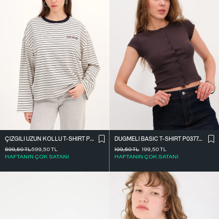
ÇIZGILI UZUN KOLLU T-SHIRT P10522
DÜĞMELI BASIC T-SHIRT P0377-K12
599,50
TL
599,50
TL
199,50
TL
199,50
TL
HAFTANIN ÇOK SATANI
HAFTANIN ÇOK SATANI