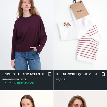
UZUN KOLLU BASIC T-SHIRT B10571
DESENLI SOKET ÇORAP 2`LI PAKET ÇRP3014
419,50
TL
419,50
TL
99,50
TL
HAFTANIN ÇOK SATANI