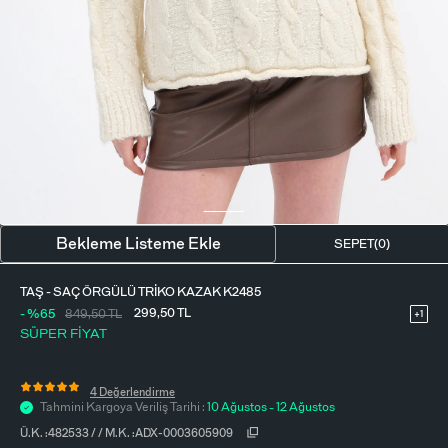
BLUZ
ETEK
BERE - ŞAPKA
T-SHIRT
FULAR-SAÇ BANDI
GÖMLEK
PARFÜM
BÜSTIYER
VÜCUT AKSESUARI
ELBISE
Bekleme Listeme Ekle
SEPET(
0
)
PIJAMA TAKIMI
TAŞ - SAÇ ÖRGÜLÜ TRIKO KAZAK K2485
299,50
TL
- %65
849,50
TL
+1
SÜPER FİYAT
4 Değerlendirme
Tahmini Kargoya Veriliş Tarihi :
10 Ağustos - 12 Ağustos
Ü.K. :
482533
/
/
M.K. :
ADX-0003605909