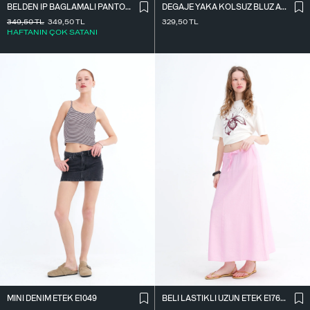
BELDEN İ̇P BAĞLAMALI PANTOLON PN16372-İ6
DEGAJE YAKA KOLSUZ BLUZ A0980
349,50
TL
349,50
TL
329,50
TL
HAFTANIN ÇOK SATANI
MINI DENIM ETEK E1049
BELI LASTIKLI UZUN ETEK E17627