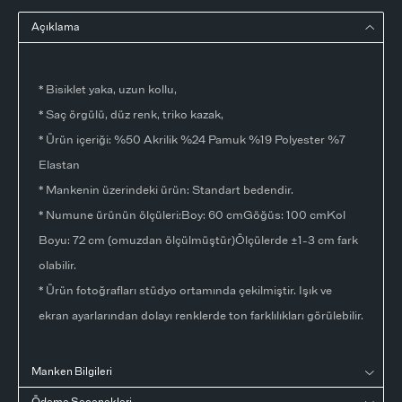
Açıklama
* Bisiklet yaka, uzun kollu,
* Saç örgülü, düz renk, triko kazak,
* Ürün içeriği: %50 Akrilik %24 Pamuk %19 Polyester %7
Elastan
* Mankenin üzerindeki ürün: Standart bedendir.
* Numune ürünün ölçüleri:Boy: 60 cmGöğüs: 100 cmKol
Boyu: 72 cm (omuzdan ölçülmüştür)Ölçülerde ±1-3 cm fark
olabilir.
* Ürün fotoğrafları stüdyo ortamında çekilmiştir. Işık ve
ekran ayarlarından dolayı renklerde ton farklılıkları görülebilir.
Manken Bilgileri