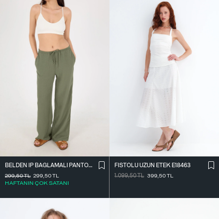
BELDEN İ̇P BAĞLAMALI PANTOLON PN16372-İ6
FISTOLU UZUN ETEK E18463
299,50
TL
299,50
TL
1.099,50
TL
399,50
TL
HAFTANIN ÇOK SATANI