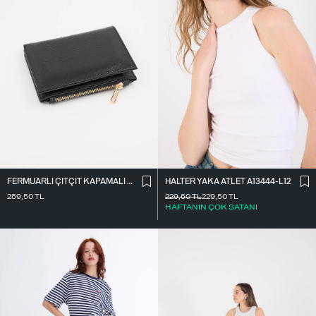
FERMUARLI ÇITÇIT KAPAMALI CÜZDAN CZDN118-F6
HALTER YAKA ATLET A13444-L12
289,50
TL
229,50
TL
229,50
TL
HAFTANIN ÇOK SATANI