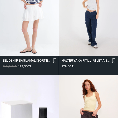
BELDEN İ̇P BAĞLAMALI ŞORT ETEK Ş16072-L7
HALTER YAKA FITILLI ATLET A13294-L7
499,50
TL
199,50
TL
279,50
TL