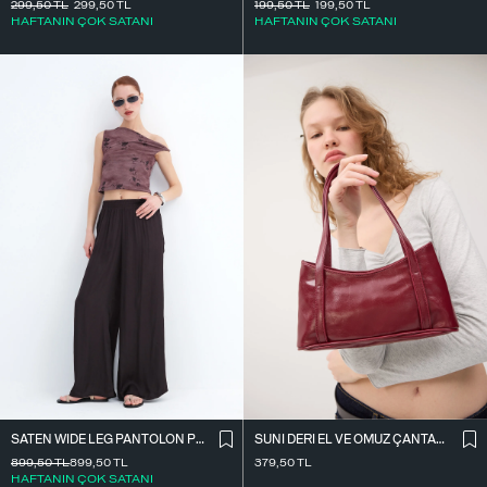
299,50
TL
299,50
TL
199,50
TL
199,50
TL
HAFTANIN ÇOK SATANI
HAFTANIN ÇOK SATANI
SATEN WIDE LEG PANTOLON PN17298
SUNI DERI EL VE OMUZ ÇANTASI Ç09-G11
899,50
TL
899,50
TL
379,50
TL
HAFTANIN ÇOK SATANI