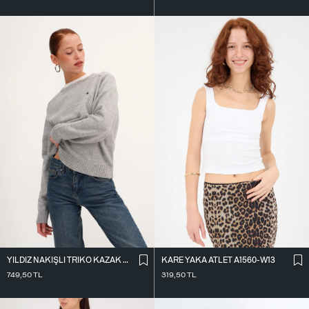
KARE YAKA ATLET A1560-W13
YILDIZ NAKIŞLI TRIKO KAZAK K3418-D4
319,50
TL
749,50
TL