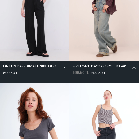
ÖNDEN BAĞLAMALI PANTOLON PN16791-W12
OVERSIZE BASIC GÖMLEK G4612-Z2
699,50
TL
699,50
TL
299,50
TL