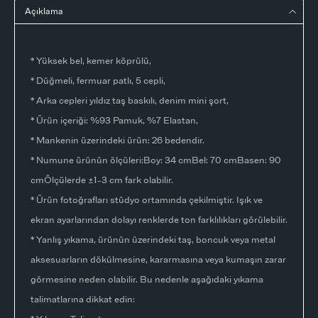
Açıklama
* Yüksek bel, kemer köprülü,
* Düğmeli, fermuar patlı, 5 cepli,
* Arka cepleri yıldız taş baskılı, denim mini şort,
* Ürün içeriği: %93 Pamuk, %7 Elastan,
* Mankenin üzerindeki ürün: 26 bedendir.
* Numune ürünün ölçüleri:Boy: 34 cmBel: 70 cmBasen: 90
cmÖlçülerde ±1-3 cm fark olabilir.
* Ürün fotoğrafları stüdyo ortamında çekilmiştir. Işık ve
ekran ayarlarından dolayı renklerde ton farklılıkları görülebilir.
* Yanlış yıkama, ürünün üzerindeki taş, boncuk veya metal
aksesuarların dökülmesine, kararmasına veya kumaşın zarar
görmesine neden olabilir. Bu nedenle aşağıdaki yıkama
talimatlarına dikkat edin: