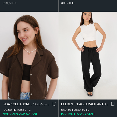
399,50
TL
399,50
TL
BELDEN İ̇P BAĞLAMALI PANTOLON PN16372-İ6
KISA KOLLU GÖMLEK G16773-Z8
549,50
TL
549,50
TL
199,50
TL
199,50
TL
HAFTANIN ÇOK SATANI
HAFTANIN ÇOK SATANI