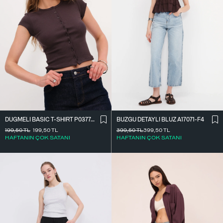
DÜĞMELI BASIC T-SHIRT P0377-K12
BÜZGÜ DETAYLI BLUZ A17071-F4
199,50
TL
199,50
TL
399,50
TL
399,50
TL
HAFTANIN ÇOK SATANI
HAFTANIN ÇOK SATANI