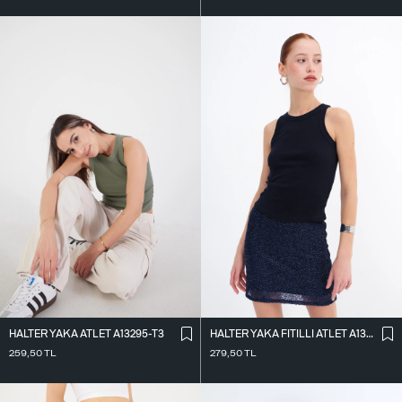
HALTER YAKA ATLET A13295-T3
HALTER YAKA FITILLI ATLET A13294-L7
259,50
TL
279,50
TL