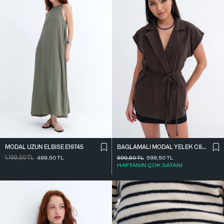
MODAL UZUN ELBISE E19745
BAĞLAMALI MODAL YELEK C8021
1.199,50
TL
499,50
TL
599,50
TL
599,50
TL
HAFTANIN ÇOK SATANI