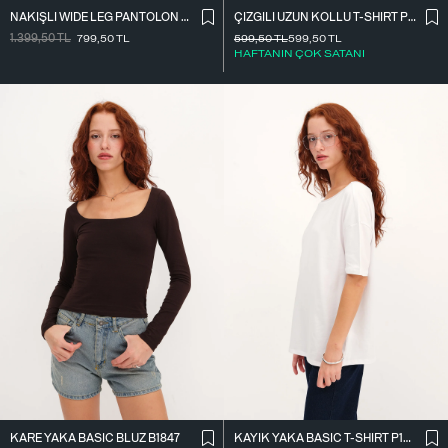
NAKIŞLI WIDE LEG PANTOLON PN01918
ÇIZGILI UZUN KOLLU T-SHIRT P10522
1.399,50
TL
799,50
TL
599,50
TL
599,50
TL
HAFTANIN ÇOK SATANI
KARE YAKA BASIC BLUZ B1847
KAYIK YAKA BASIC T-SHIRT P1822