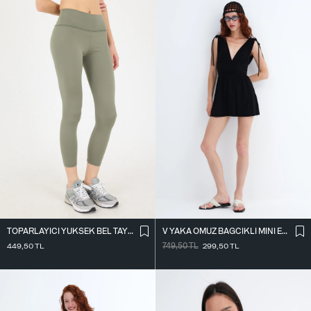
TOPARLAYICI YÜKSEK BEL TAYT TYT4000-R11
V YAKA OMUZ BAĞCIKLI MINI ELBISE E3394
449,50
TL
749,50
TL
299,50
TL