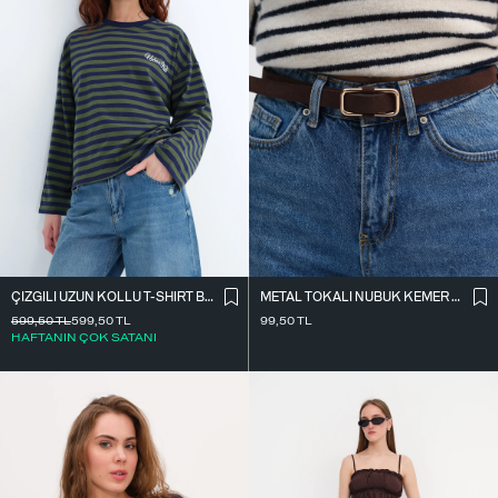
ÇIZGILI UZUN KOLLU T-SHIRT B10644
METAL TOKALI NUBUK KEMER K2004-1
599,50
TL
599,50
TL
99,50
TL
HAFTANIN ÇOK SATANI