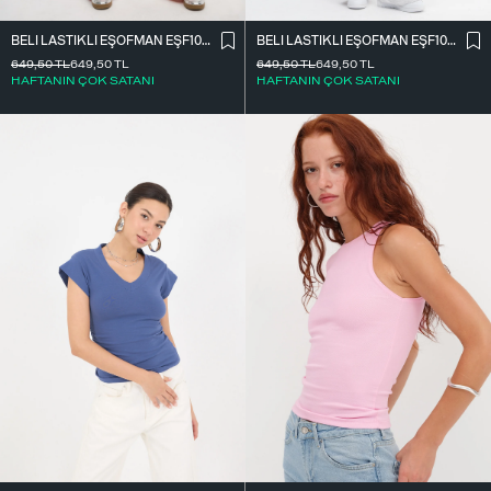
BELI LASTIKLI EŞOFMAN EŞF10308-P10
BELI LASTIKLI EŞOFMAN EŞF10308-P10
649,50
TL
649,50
TL
649,50
TL
649,50
TL
HAFTANIN ÇOK SATANI
HAFTANIN ÇOK SATANI