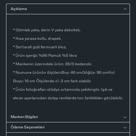
Açıklama
* Gömlek yaka, derin V yaka dekolteli,
* Kısa yarasa kollu, drapeli,
* Sol tarafı gizli fermuarlı bluz,
* Ürün içeriği: %95 Pamuk %5 likra
* Mankenin üzerindeki ürün: 36/S bedendir.
* Numune ürünün ölçüleri:Boy: 46 cmGöğüs: 96 cmKol
Boyu: 16 cm Ölçülerde ±1-3 cm fark olabilir.
* Ürün fotoğrafları stüdyo ortamında çekilmiştir. Işık ve
ekran ayarlarından dolayı renklerde ton farklılıkları görülebilir.
Manken Bilgileri
Ödeme Seçenekleri