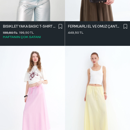
BISIKLET YAKA BASIC T-SHIRT P1002-E8
FERMUARLI EL VE OMUZ ÇANTASI Ç1064
199,50
TL
199,50
TL
449,50
TL
HAFTANIN ÇOK SATANI