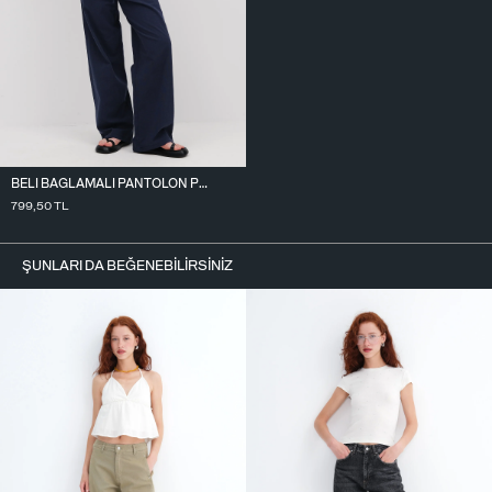
BELI BAĞLAMALI PANTOLON PN17449
799,50
TL
ŞUNLARI DA BEĞENEBILIRSINIZ