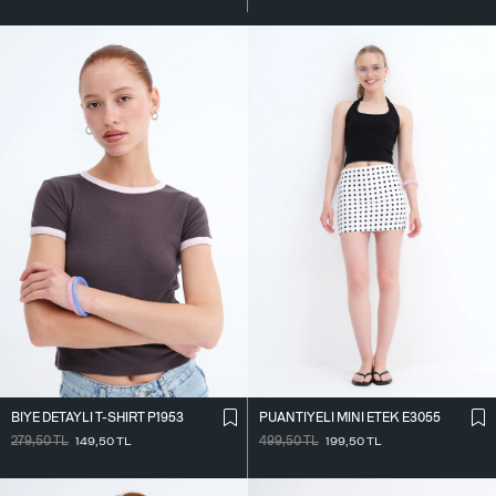
BIYE DETAYLI T-SHIRT P1953
PUANTIYELI MINI ETEK E3055
279,50
TL
149,50
TL
499,50
TL
199,50
TL