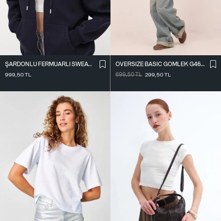
ŞARDONLU FERMUARLI SWEATSHIRT H9476-1
OVERSIZE BASIC GÖMLEK G4612-Z2
999,50
TL
699,50
TL
299,50
TL