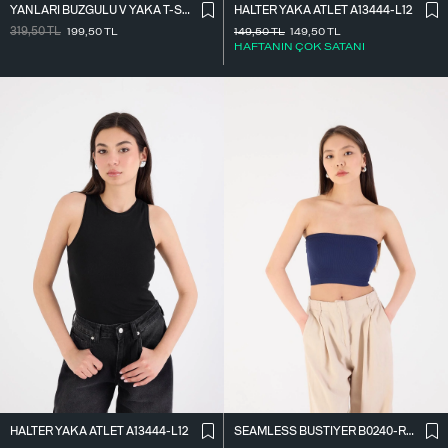
YANLARI BÜZGÜLÜ V YAKA T-SHIRT P1566-S1
HALTER YAKA ATLET A13444-L12
319,50
TL
199,50
TL
149,50
TL
149,50
TL
HAFTANIN ÇOK SATANI
HALTER YAKA ATLET A13444-L12
SEAMLESS BÜSTIYER B0240-R6R9