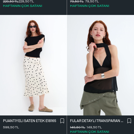
229,50
TL
229,50
TL
79,50
TL
79,50
TL
HAFTANIN ÇOK SATANI
HAFTANIN ÇOK SATANI
PUANTIYELI SATEN ETEK E18165
FULAR DETAYLI TRANSPARAN BLUZ A151
599,50
TL
149,50
TL
149,50
TL
HAFTANIN ÇOK SATANI