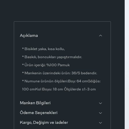
Açıklama
* Bisiklet yaka, kısa kollu,
* Baskılı, boncukları yapıştırmalıdır.
* Ürün içeriği: %100 Pamuk
* Mankenin üzerindeki ürün: 36/S bedendir.
* Numune ürünün ölçüleri:Boy: 64 cmGöğüs:
100 cmKol Boyu: 18 cm Ölçülerde ±1-3 cm
fark olabilir.
Manken Bilgileri
* Ürün fotoğrafları stüdyo ortamında
Ödeme Seçenekleri
çekilmiştir. Işık ve ekran ayarlarından dolayı
renklerde ton farklılıkları görülebilir.
Kargo, Değişim ve iadeler