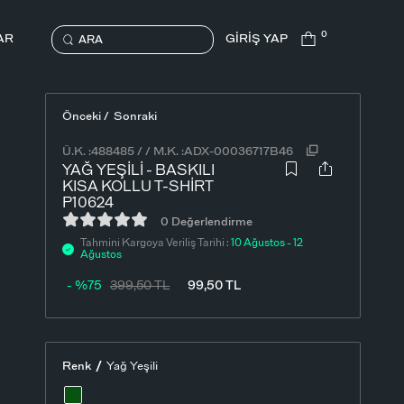
0
AR
GİRİŞ YAP
ARA
Önceki /
Sonraki
Ü.K. :
488485
/
/
M.K. :
ADX-00036717B46
YAĞ YEŞILI - BASKILI
KISA KOLLU T-SHIRT
P10624
0 Değerlendirme
Tahmini Kargoya Veriliş Tarihi :
10 Ağustos - 12
Ağustos
- %75
399,50
TL
99,50
TL
/
Renk
Yağ Yeşili