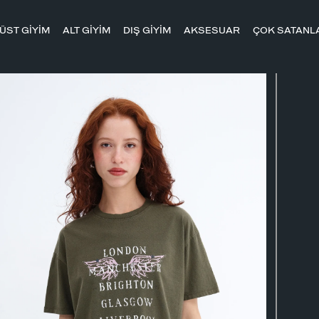
ÜST GİYİM
ALT GİYİM
DIŞ GİYİM
AKSESUAR
ÇOK SATANL