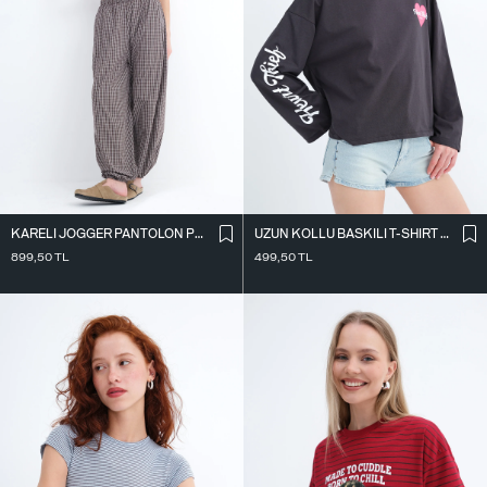
KARELI JOGGER PANTOLON PN18222
UZUN KOLLU BASKILI T-SHIRT P10696
899,50
TL
499,50
TL