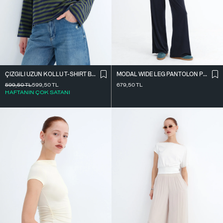
ÇIZGILI UZUN KOLLU T-SHIRT B10644
MODAL WIDE LEG PANTOLON PN12415
599,50
TL
599,50
TL
679,50
TL
HAFTANIN ÇOK SATANI