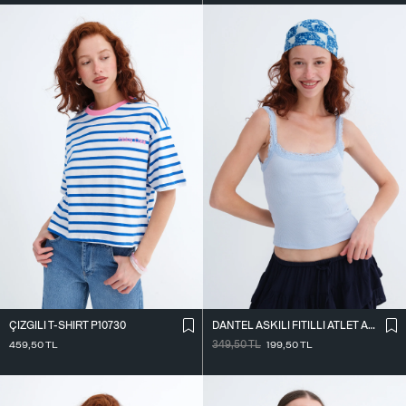
ÇIZGILI T-SHIRT P10730
DANTEL ASKILI FITILLI ATLET A261020
459,50
TL
349,50
TL
199,50
TL