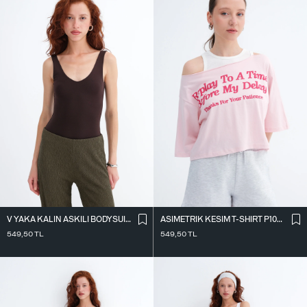
V YAKA KALIN ASKILI BODYSUIT A01075
ASIMETRIK KESIM T-SHIRT P10719
549,50
TL
549,50
TL