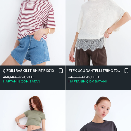
ÇIZGILI BASKILI T-SHIRT P10710
ETEK UCU DANTELLI TRIKO T261025
459,50
TL
459,50
TL
649,50
TL
649,50
TL
HAFTANIN ÇOK SATANI
HAFTANIN ÇOK SATANI