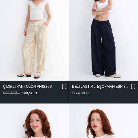
ÇIZGILI PANTOLON PN18366
BELI LASTIKLI EŞOFMAN EŞF13219
999,50
TL
499,50
TL
1.199,50
TL