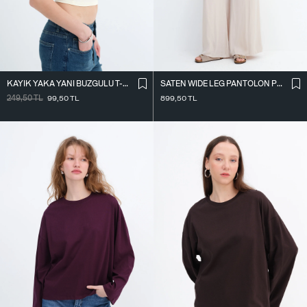
KAYIK YAKA YANI BÜZGÜLÜ T-SHIRT P0653
SATEN WIDE LEG PANTOLON PN17298
249,50
TL
99,50
TL
899,50
TL