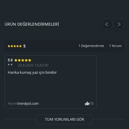
ÜRÜN DEĞERLENDIRMELERI
5
1 Değerlendirme
1 Yorum
5.0
* *
29.8.2025 13:43:00
Harika kumaş yaz içni birebir
(0)
trendyol.com
Kaynak
TÜM YORUMLARI GÖR