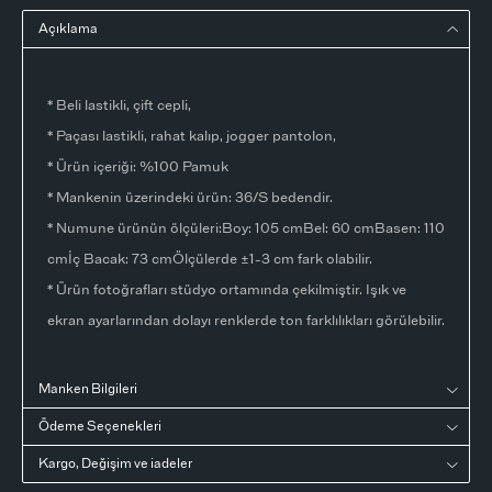
Açıklama
* Beli lastikli, çift cepli,
* Paçası lastikli, rahat kalıp, jogger pantolon,
* Ürün içeriği: %100 Pamuk
* Mankenin üzerindeki ürün: 36/S bedendir.
* Numune ürünün ölçüleri:Boy: 105 cmBel: 60 cmBasen: 110
cmİç Bacak: 73 cmÖlçülerde ±1-3 cm fark olabilir.
* Ürün fotoğrafları stüdyo ortamında çekilmiştir. Işık ve
ekran ayarlarından dolayı renklerde ton farklılıkları görülebilir.
Manken Bilgileri
Ödeme Seçenekleri
Kargo, Değişim ve iadeler