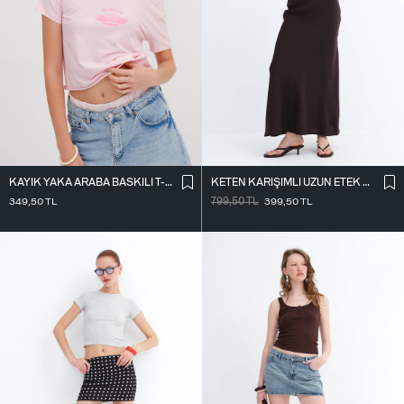
KAYIK YAKA ARABA BASKILI T-SHIRT P1802
KETEN KARIŞIMLI UZUN ETEK E18087
349,50
TL
799,50
TL
399,50
TL