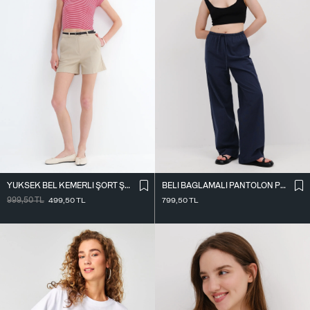
YÜKSEK BEL KEMERLI ŞORT Ş02336
BELI BAĞLAMALI PANTOLON PN17449
999,50
TL
499,50
TL
799,50
TL