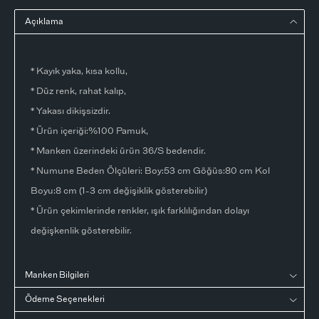
Açıklama
* Kayık yaka, kısa kollu,
* Düz renk, rahat kalıp,
* Yakası dikişsizdir.
* Ürün içeriği:%100 Pamuk,
* Manken üzerindeki ürün 36/S bedendir.
* Numune Beden Ölçüleri: Boy:53 cm Göğüs:80 cm Kol
Boyu:8 cm (1-3 cm değişiklik gösterebilir)
* Ürün çekimlerinde renkler, ışık farklılığından dolayı
değişkenlik gösterebilir.
Manken Bilgileri
Ödeme Seçenekleri