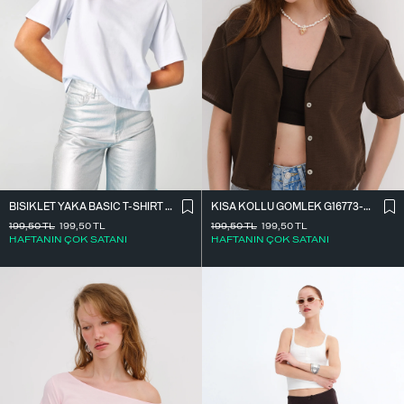
BISIKLET YAKA BASIC T-SHIRT P1002-E8
KISA KOLLU GÖMLEK G16773-Z8
199,50
TL
199,50
TL
199,50
TL
199,50
TL
HAFTANIN ÇOK SATANI
HAFTANIN ÇOK SATANI