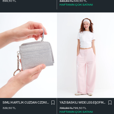
899,50
TL
349,50
TL
349,50
TL
HAFTANIN ÇOK SATANI
SIMLI KARTLIK CÜZDAN CZDN158
YAZI BASKILI WIDE LEG EŞOFMAN EŞF10698
329,50
TL
799,50
TL
799,50
TL
HAFTANIN ÇOK SATANI