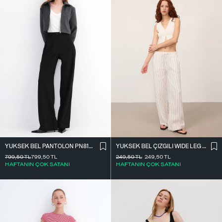
YÜKSEK BEL ÇIZGILI WIDE LEG PANTOLON PN13730-L4
YÜKSEK BEL PANTOLON PN8130-R4
249,50
TL
249,50
TL
799,50
TL
799,50
TL
HAFTANIN ÇOK SATANI
HAFTANIN ÇOK SATANI