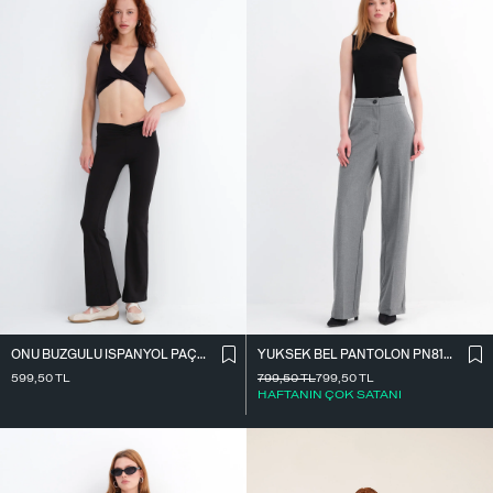
ÖNÜ BÜZGÜLÜ İ̇SPANYOL PAÇA TAYT TYT4009
YÜKSEK BEL PANTOLON PN8130-R4
599,50
TL
799,50
TL
799,50
TL
HAFTANIN ÇOK SATANI