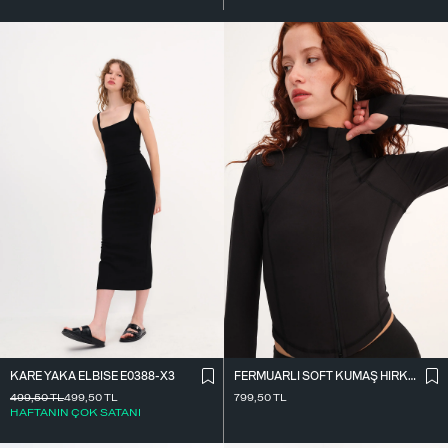
KARE YAKA ELBISE E0388-X3
FERMUARLI SOFT KUMAŞ HIRKA H0089
499,50
TL
499,50
TL
799,50
TL
HAFTANIN ÇOK SATANI