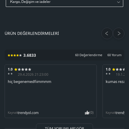
Kargo, Değişim ve iadeler
ÜRÜN DEĞERLENDIRMELERI
3.6833
60 Değerlendirme
60 Yorum
1.0
1.0
* *
29.4.2026 21:23:00
* *
19.1.20
hiç begenemedfiimmmm
kumas rezaal
(0)
trendyol.com
trendyo
Kaynak
Kaynak
TÜM YORUMLARI GÖR