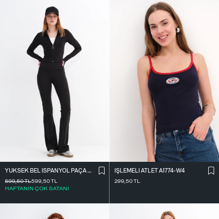
YÜKSEK BEL İ̇SPANYOL PAÇA TAYT TYT0048-E10
İ̇ŞLEMELI ATLET A1774-W4
599,50
TL
599,50
TL
299,50
TL
HAFTANIN ÇOK SATANI