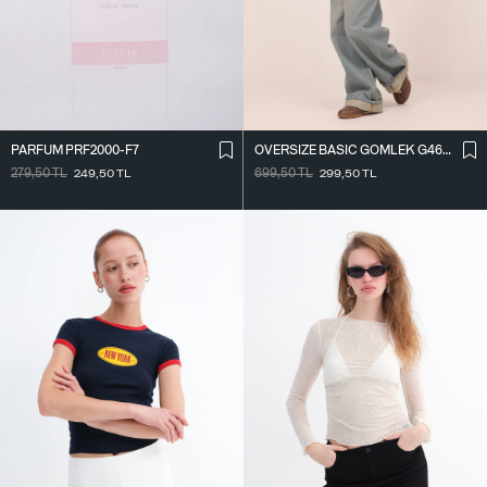
PARFÜM PRF2000-F7
OVERSIZE BASIC GÖMLEK G4612-Z2
279,50
TL
249,50
TL
699,50
TL
299,50
TL