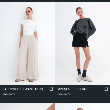
SATEN WIDE LEG PANTOLON PN17298
MINI ŞORT ETEK E8410
899,50
TL
649,50
TL