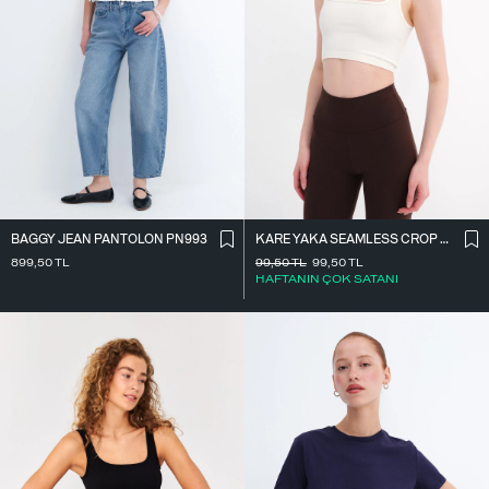
BAGGY JEAN PANTOLON PN993
KARE YAKA SEAMLESS CROP ATLET A0187-L5
899,50
TL
99,50
TL
99,50
TL
HAFTANIN ÇOK SATANI