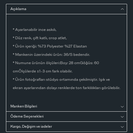
Açıklama
* Ayarlanabilir ince askılı,
* Düz renk, çift katlı, crop atlet,
* Ürün içeriği: %73 Polyester %27 Elastan
* Mankenin üzerindeki ürün: 36/S bedendir.
* Numune ürünün ölçüleri:Boy: 28 cmGöğüs: 60
cmÖlçülerde ±1-3 cm fark olabilir.
* Ürün fotoğrafları stüdyo ortamında çekilmiştir. Işık ve
ekran ayarlarından dolayı renklerde ton farklılıkları görülebilir.
Manken Bilgileri
Ödeme Seçenekleri
Kargo, Değişim ve iadeler