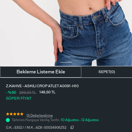
BLUZ
ETEK
BERE - ŞAPKA
T-SHIRT
FULAR-SAÇ BANDI
GÖMLEK
PARFÜM
BÜSTIYER
VÜCUT AKSESUARI
ELBISE
Bekleme Listeme Ekle
SEPET(
0
)
PIJAMA TAKIMI
Z.KAHVE - ASKILI CROP ATLET A0091-H10
149,50
TL
- %50
299,50
TL
SÜPER FİYAT
15 Değerlendirme
Tahmini Kargoya Veriliş Tarihi :
10 Ağustos - 12 Ağustos
Ü.K. :
3302
/
/
M.K. :
ADX-00034906Z52