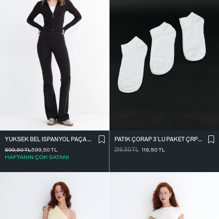
PATIK ÇORAP 3`LÜ PAKET ÇRP04-F13
YÜKSEK BEL İ̇SPANYOL PAÇA TAYT TYT0048-E10
219,50
TL
119,50
TL
599,50
TL
599,50
TL
HAFTANIN ÇOK SATANI