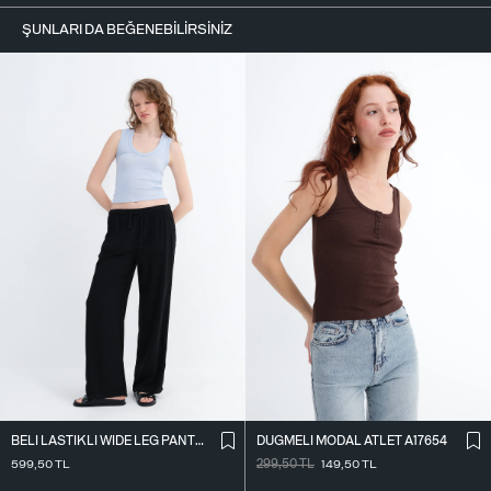
ŞUNLARI DA BEĞENEBILIRSINIZ
BELI LASTIKLI WIDE LEG PANTOLON PN2622
DÜĞMELI MODAL ATLET A17654
599,50
TL
299,50
TL
149,50
TL