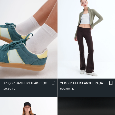
DIKIŞSIZ BAMBU 2`LI PAKET ÇORAP ÇRP3013
YÜKSEK BEL İ̇SPANYOL PAÇA TAYT TYT0048-E10
129,50
TL
599,50
TL