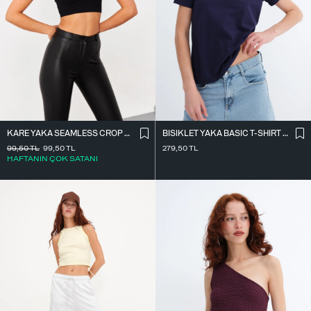
KARE YAKA SEAMLESS CROP ATLET A0187-L5
BISIKLET YAKA BASIC T-SHIRT P4322-1
99,50
TL
99,50
TL
279,50
TL
HAFTANIN ÇOK SATANI