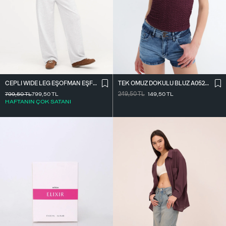
CEPLI WIDE LEG EŞOFMAN EŞF10487
TEK OMUZ DOKULU BLUZ A0522-E2
799,50
TL
799,50
TL
249,50
TL
149,50
TL
HAFTANIN ÇOK SATANI