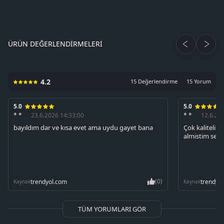
ÜRÜN DEĞERLENDIRMELERI
4.2
15 Değerlendirme
15 Yorum
5.0
5.0
* *
23.6.2026 14:33:00
* *
12.6.20
bayıldım dar ve kısa evet ama uydu gayet bana
Çok kaliteli 
almistim seve
(0)
trendyol.com
trendyo
Kaynak
Kaynak
TÜM YORUMLARI GÖR